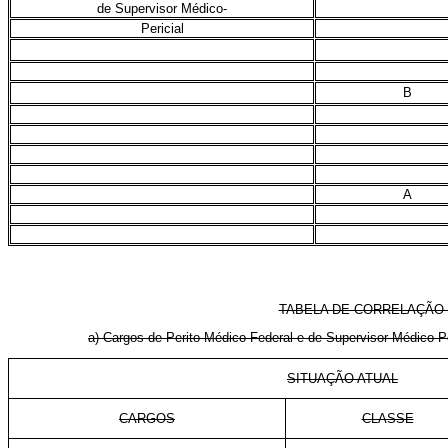
de Supervisor Médico-
Pericial
B
A
TABELA DE CORRELAÇÃO 
a) Cargos de Perito Médico Federal e de Supervisor Médico-Peri
SITUAÇÃO ATUAL
CARGOS
CLASSE