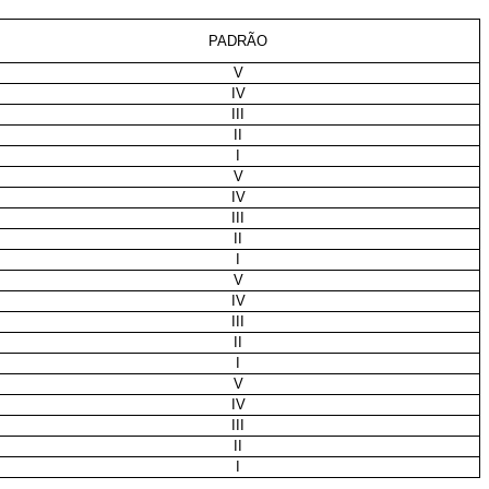
PADRÃO
V
IV
III
II
I
V
IV
III
II
I
V
IV
III
II
I
V
IV
III
II
I