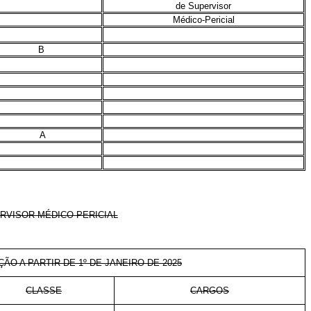
de Supervisor
Médico-Pericial
B
A
RVISOR MÉDICO-PERICIAL
ÇÃO A PARTIR DE 1º DE JANEIRO DE 2025
CLASSE
CARGOS