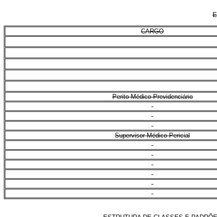
E
CARGO
Perito Médico Previdenciário
Supervisor Médico-Pericial