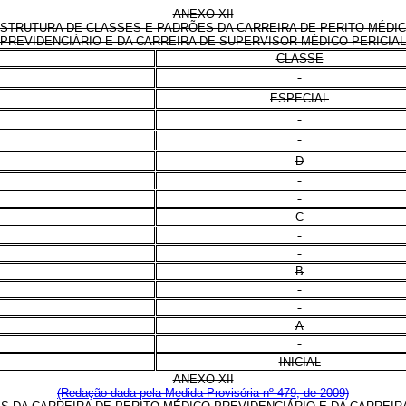
ANEXO XII
STRUTURA DE CLASSES E PADRÕES DA CARREIRA DE PERITO MÉDI
PREVIDENCIÁRIO E DA CARREIRA DE SUPERVISOR MÉDICO-PERICIAL
CLASSE
ESPECIAL
D
C
B
A
INICIAL
ANEXO XII
(Redação dada pela Medida Provisória nº 479, de 2009)