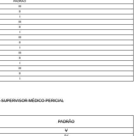
PADRÃO
III
II
I
III
II
I
III
II
I
III
II
I
III
II
I
 SUPERVISOR MÉDICO-PERICIAL
PADRÃO
V