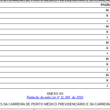
 DA CARREIRA DE PERITO MÉDICO PREVIDENCIÁRIO E DA CARREIR
PADR
III
II
I
III
II
I
III
II
I
III
II
I
III
II
I
ANEXO XII
Redação da pela Lei nº 11.269, de 2010
 DA CARREIRA DE PERITO MÉDICO PREVIDENCIÁRIO E DA CARREIR