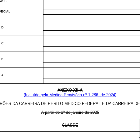
LASSE
PECIAL
D
C
B
A
ANEXO XII-A
(Incluído pela Medida Provisória nº 1.286, de 2024)
RÕES DA CARREIRA DE PERITO MÉDICO FEDERAL E DA CARREIRA DE
A partir de 1º de janeiro de 2025
CLASSE