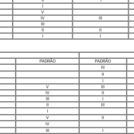
II
I
I
V
IV
III
III
II
II
I
I
PADRÃO
PADRÃO
III
II
I
V
III
IV
II
III
I
II
III
I
V
II
IV
III
I