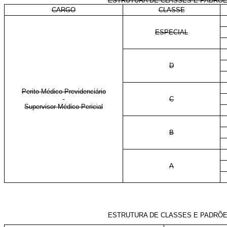
ESTRUTURA DE CLASSES E PADRÕES
CARGO
CLASSE
ESPECIAL
D
Perito Médico Previdenciário
C
Supervisor Médico-Pericial
B
A
ESTRUTURA DE CLASSES E PADRÕES