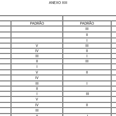
ANEXO XIII
PADRÃO
PADRÃO
III
II
I
V
III
IV
II
III
I
II
III
I
V
II
IV
III
I
II
I
III
V
IV
II
III