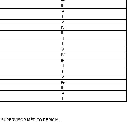
IV
III
II
I
V
IV
III
II
I
V
IV
III
II
I
V
IV
III
II
I
 SUPERVISOR MÉDICO-PERICIAL