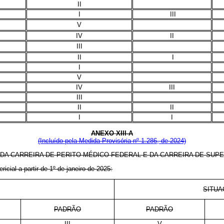
II
I
III
V
IV
II
III
II
I
I
V
IV
III
III
II
II
I
I
ANEXO XIII-A
(Incluído pela Medida Provisória nº 1.286, de 2024)
DA CARREIRA DE PERITO MÉDICO FEDERAL E DA CARREIRA DE SUPE
cial a partir de 1º de janeiro de 2025:
SITUA
PADRÃO
PADRÃO
III
V