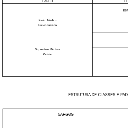
CARGO
C
ES
Perito Médico
Previdenciário
Supervisor Médico-
Pericial
ESTRUTURA DE CLASSES E PAD
CARGOS