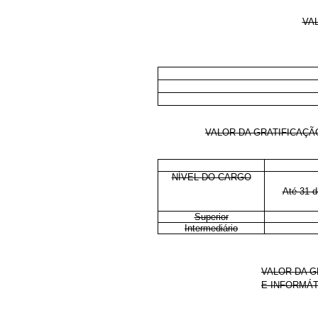
VA
VALOR DA GRATIFICAÇÃ
NÍVEL DO CARGO
Até 31 
Superior
Intermediário
VALOR DA G
E INFORMÁT