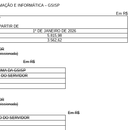
MAÇÃO E INFORMÁTICA – GSISP
Em R$
P
PARTIR DE
1º DE JANEIRO DE 2026
5.815,98
3.562,62
OR
missionada)
Em R$
OMA DA GSISP
 DO SERVIDOR
OR
missionada)
Em R$
O DO SERVIDOR