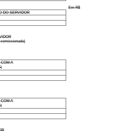
Em R$
O DO SERVIDOR
VIDOR
o comissionada)
 COM A
R
 COM A
R
OR