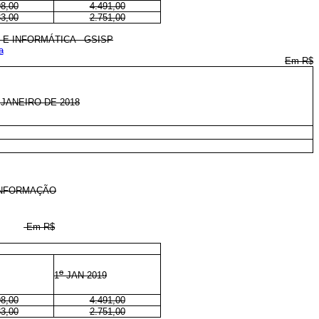
98,00
4.491,00
33,00
2.751,00
E INFORMÁTICA - GSISP
a
Em R$
JANEIRO DE 2018
INFORMAÇÃO
Em R$
o
1
JAN 2019
98,00
4.491,00
33,00
2.751,00