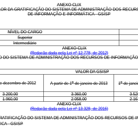
ANEXO CLIX
LOR DA GRATIFICAÇÃO DO SISTEMA DE ADMINISTRAÇÃO DOS RECUR
DE INFORMAÇÃO E INFORMÁTICA - GSISP
NÍVEL DO CARGO
Superior
Intermediário
ANEXO CLIX
(Redação dada pela Lei nº 12.778, de 2012)
O DO SISTEMA DE ADMINISTRAÇÃO DOS RECURSOS DE INFORMAÇÃO 
VALOR DA GSISP
o
o
de dezembro de 2012
A partir de 1
de janeiro de 2013
1
de janei
3.200,00
3.360,00
3.52
1.960,00
2.058,00
2.16
ANEXO CLIX
(Redação dada pela Lei nº 13.328, de 2016)
RATIFICAÇÃO DO SISTEMA DE ADMINISTRAÇÃO DOS RECURSOS DE 
ICA - GSISP