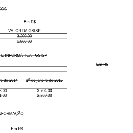
SOS
Em R$
VALOR DA GSISP
3.200,00
1.960,00
E INFORMÁTICA - GSISP
Em R$
o
ro de 2014
1
de janeiro de 2015
8,00
3.704,00
1,00
2.269,00
INFORMAÇÃO
Em R$