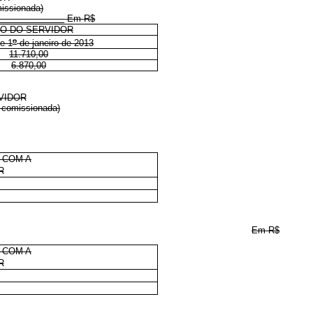
missionada)
Em R$
O DO SERVIDOR
o
de 1
de janeiro de 2013
11.710,00
6.870,00
VIDOR
o comissionada)
 COM A
R
Em R$
 COM A
R