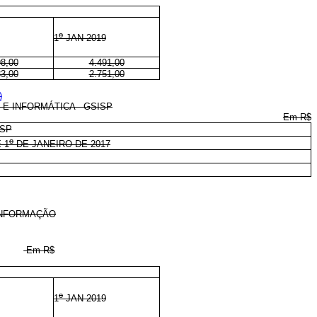
o
1
JAN 2019
98,00
4.491,00
33,00
2.751,00
)
E INFORMÁTICA - GSISP
Em R$
ISP
o
 1
DE JANEIRO DE 2017
INFORMAÇÃO
Em R$
o
1
JAN 2019