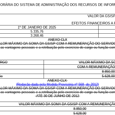
ORÁRIA DO SISTEMA DE ADMINISTRAÇÃO DOS RECURSOS DE INFOR
VALOR DA GSIS
EFEITOS FINANCEIROS A 
1º DE JANEIRO DE 2025
5.335,76
3.268,46
ANEXO CLX
ALOR MÁXIMO DA SOMA DA GSISP COM A REMUNERAÇÃO DO SERVID
 as vantagens pessoais e a retribuição pelo exercício de cargo ou função co
ARGO
VALOR MÁXIMO DA S
COM A REMUNERAÇÃO
8.850,00
io
5.628,00
ANEXO CLX
(Redação dada pela Medida Provisória nº 568, de 2012)
ALOR MÁXIMO DA SOMA DA GSISP COM A REMUNERAÇÃO DO SERVID
 as vantagens pessoais e a retribuição pelo exercício de cargo ou função co
ATÉ 30 DE JUNHO DE 2012
VALOR MÁXIMO DA SOMA DA GSISP COM A REMUNERAÇÃ
8.850,00
5.628,00