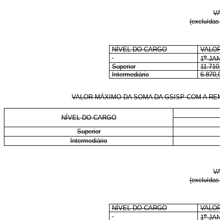
V
(excluídas
NÍVEL DO CARGO
VALOR
o
1
JAN
Superior
11.710
Intermediário
6.870,
VALOR MÁXIMO DA SOMA DA GSISP COM A REMUNERA
NÍVEL DO CARGO
Superior
Intermediário
V
(excluídas
NÍVEL DO CARGO
VALOR
o
1
JAN