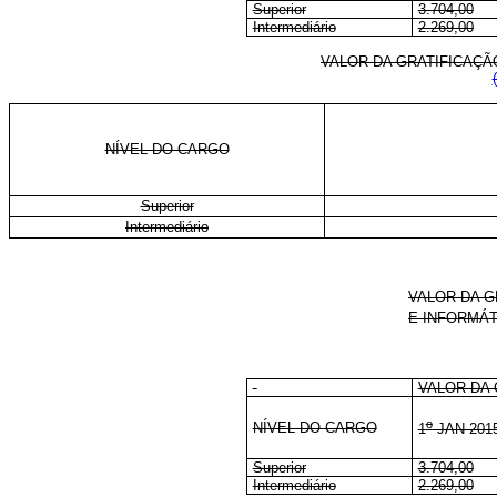
Superior
3.704,00
Intermediário
2.269,00
VALOR DA GRATIFICAÇÃ
NÍVEL DO CARGO
Superior
Intermediário
VALOR DA G
E INFORMÁT
VALOR DA 
o
NÍVEL DO CARGO
1
JAN 201
Superior
3.704,00
Intermediário
2.269,00