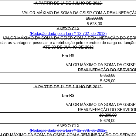
A PARTIR DE 1° DE JULHO DE 2012
VALOR MÁXIMO DA SOMA DA GSISP COM A REMUNERAÇÃ
10.200,00
5.628,00
ANEXO CLX
(Redação dada pela Lei nº 12.702, de 2012)
VALOR MÁXIMO DA SOMA DA GSISP COM A REMUNERAÇÃO DO SER
ídas as vantagens pessoais e a retribuição pelo exercício de cargo ou funçã
ATÉ 30 DE JUNHO DE 2012
Em R$
VALOR MÁXIMO DA SOMA DA GSISP
REMUNERAÇÃO DO SERVIDO
8.850,00
5.628,00
o
A PARTIR DE 1
DE JULHO DE 2012
Em R$
VALOR MÁXIMO DA SOMA DA GSISP
REMUNERAÇÃO DO SERVIDO
10.200,00
5.628,00
ANEXO CLX
(Redação dada pela Lei nº 12.778, de 2012)
ALOR MÁXIMO DA SOMA DA GSISP COM A REMUNERAÇÃO DO SERVID