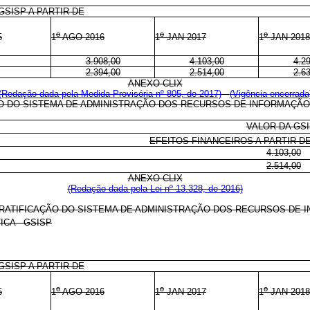
GSISP A PARTIR DE
o
o
o
5
1
AGO 2016
1
JAN 2017
1
JAN 2018
3.908,00
4.103,00
4.2
2.394,00
2.514,00
2.6
ANEXO CLIX
(Redação dada pela Medida Provisória nº 805, de 2017)
(Vigência encerrada
O DO SISTEMA DE ADMINISTRAÇÃO DOS RECURSOS DE INFORMAÇÃO 
VALOR DA GS
EFEITOS FINANCEIROS A PARTIR DE
4.103,00
2.514,00
ANEXO CLIX
(Redação dada pela Lei nº 13.328, de 2016)
RATIFICAÇÃO DO SISTEMA DE ADMINISTRAÇÃO DOS RECURSOS DE 
ICA - GSISP
GSISP A PARTIR DE
o
o
o
5
1
AGO 2016
1
JAN 2017
1
JAN 2018