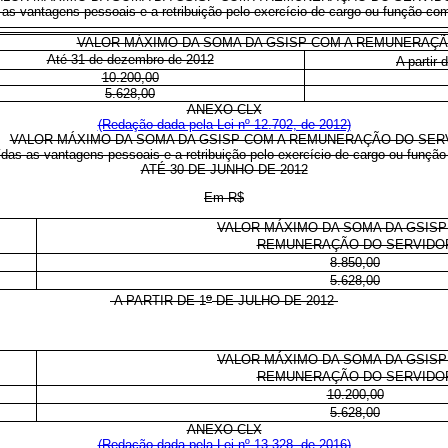
 as vantagens pessoais e a retribuição pelo exercício de cargo ou função co
VALOR MÁXIMO DA SOMA DA GSISP COM A REMUNERAÇÃ
Até 31 de dezembro de 2012
A partir 
10.200,00
5.628,00
ANEXO CLX
(Redação dada pela Lei nº 12.702, de 2012)
VALOR MÁXIMO DA SOMA DA GSISP COM A REMUNERAÇÃO DO SER
ídas as vantagens pessoais e a retribuição pelo exercício de cargo ou funçã
ATÉ 30 DE JUNHO DE 2012
Em R$
VALOR MÁXIMO DA SOMA DA GSISP
REMUNERAÇÃO DO SERVIDO
8.850,00
5.628,00
o
A PARTIR DE 1
DE JULHO DE 2012
VALOR MÁXIMO DA SOMA DA GSISP
REMUNERAÇÃO DO SERVIDO
10.200,00
5.628,00
ANEXO CLX
(Redação dada pela Lei nº 13.328, de 2016)