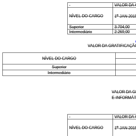
VALOR DA 
o
NÍVEL DO CARGO
1
JAN 201
Superior
3.704,00
Intermediário
2.269,00
VALOR DA GRATIFICAÇÃ
NÍVEL DO CARGO
Superior
Intermediário
VALOR DA G
E INFORMÁT
VALOR DA 
o
NÍVEL DO CARGO
1
JAN 201