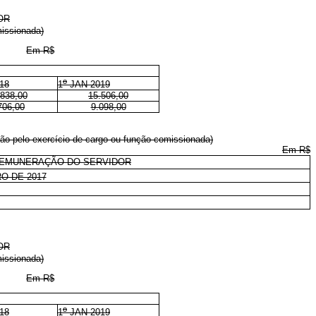
OR
missionada)
Em R$
o
18
1
JAN 2019
.838,00
15.506,00
706,00
9.098,00
lo exercício de cargo ou função comissionada)
Em R$
 REMUNERAÇÃO DO SERVIDOR
O DE 2017
OR
missionada)
Em R$
o
18
1
JAN 2019