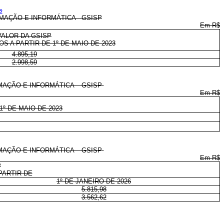
s
AÇÃO E INFORMÁTICA - GSISP
Em R$
VALOR DA GSISP
S A PARTIR DE 1º DE MAIO DE 2023
4.895,19
2.998,59
MAÇÃO E INFORMÁTICA – GSISP
Em R$
1º DE MAIO DE 2023
AÇÃO E INFORMÁTICA – GSISP
Em R$
P
PARTIR DE
1º DE JANEIRO DE 2026
5.815,98
3.562,62