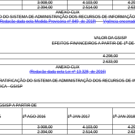
3.908,00
4.103,00
4.2
2.394,00
2.514,00
2.6
ANEXO CLIX
O DO SISTEMA DE ADMINISTRAÇÃO DOS RECURSOS DE INFORMAÇÃO 
(Redação dada pela Medida Provisória nº 849, de 2018)
Vigência encerrad
VALOR DA GSISP
o
EFEITOS FINANCEIROS A PARTIR DE
1
DE 
4.298,00
2.633,00
ANEXO CLIX
(Redação dada pela Lei nº 13.328, de 2016)
RATIFICAÇÃO DO SISTEMA DE ADMINISTRAÇÃO DOS RECURSOS DE 
ICA - GSISP
GSISP A PARTIR DE
o
o
o
5
1
AGO 2016
1
JAN 2017
1
JAN 2018
3.908,00
4.103,00
4.2
2.394,00
2.514,00
2.6