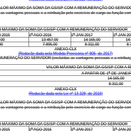
ALOR MÁXIMO DA SOMA DA GSISP COM A REMUNERAÇÃO DO SERVID
 as vantagens pessoais e a retribuição pelo exercício de cargo ou função co
 MÁXIMO DA SOMA DA GSISP COM A REMUNERAÇÃO DO SERVIDOR
o
o
o
 2015
1
AGO 2016
1
JAN 2017
1
JAN 20
,00
13.457,00
14.165,00
14
00
7.895,00
8.311,00
8.
ANEXO CLX
(Redação dada pela Medida Provisória nº 805, de 2017)
ÇÃO DO SERVIDOR (excluídas as vantagens pessoais e a retribuição pe
VALOR MÁXIMO DA SOMA DA GSISP COM A
o
A PARTIR DE 1
DE JANEIR
14.165,00
8.311,00
ANEXO CLX
(Redação dada pela Lei nº 13.328, de 2016)
ALOR MÁXIMO DA SOMA DA GSISP COM A REMUNERAÇÃO DO SERVID
 as vantagens pessoais e a retribuição pelo exercício de cargo ou função co
 MÁXIMO DA SOMA DA GSISP COM A REMUNERAÇÃO DO SERVIDOR
o
o
o
 2015
1
AGO 2016
1
JAN 2017
1
JAN 20