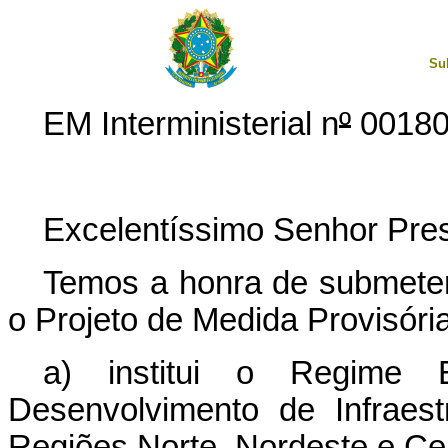
Su
EM Interministerial n
º
00180
Excelentíssimo Senhor Pres
Temos a honra de submeter
o Projeto de Medida Provisóri
a) institui o Regime 
Desenvolvimento de Infraestr
Regiões Norte, Nordeste e C