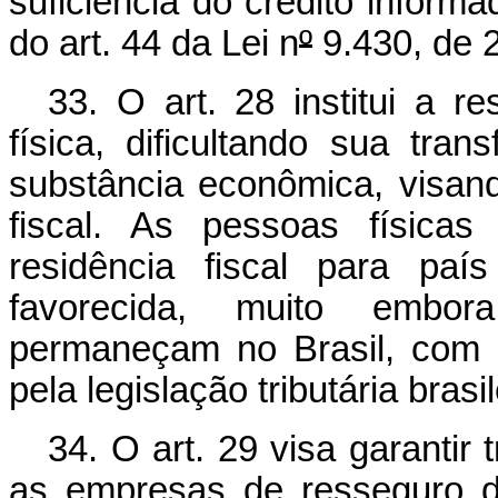
suficiência do crédito informa
do art. 44 da Lei n
º
9.430, de 
33. O art. 28 institui a r
física, dificultando sua tran
substância econômica, visand
fiscal. As pessoas físicas
residência fiscal para paí
favorecida, muito embor
permaneçam no Brasil, com 
pela legislação tributária brasil
34. O art. 29 visa garantir 
as empresas de resseguro do