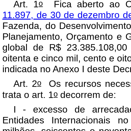
o
Art. 1
Fica aberto ao Or
11.897, de 30 de dezembro d
Fazenda, do Desenvolvimento,
Planejamento, Orçamento e Ge
global de R$ 23.385.108,00 
oitenta e cinco mil, cento e oi
indicada no Anexo I deste Dec
o
Art. 2
Os recursos necessá
o
trata o art. 1
decorrem de:
I - excesso de arrecad
Entidades Internacionais n
milhões, seiscentos e novent