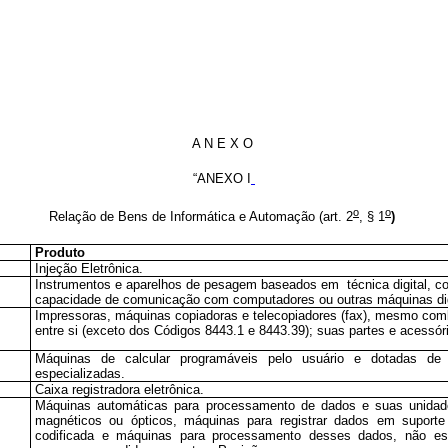
A N E X O
“ANEXO I
o
o
Relação de Bens de Informática e Automação
(
art. 2
,
§ 1
)
Produto
Injeção Eletrônica.
Instrumentos e aparelhos de pesagem baseados em técnica digital, c
capacidade de comunicação com computadores ou outras máquinas dig
Impressoras, máquinas copiadoras e telecopiadores (fax), mesmo co
entre si (exceto dos Códigos 8443.1 e 8443.39); suas partes e acessór
Máquinas de calcular programáveis pelo usuário e dotadas de 
especializadas.
Caixa registradora eletrônica.
Máquinas automáticas para processamento de dados e suas unidade
magnéticos ou ópticos, máquinas para registrar dados em suporte
codificada e máquinas para processamento desses dados, não esp