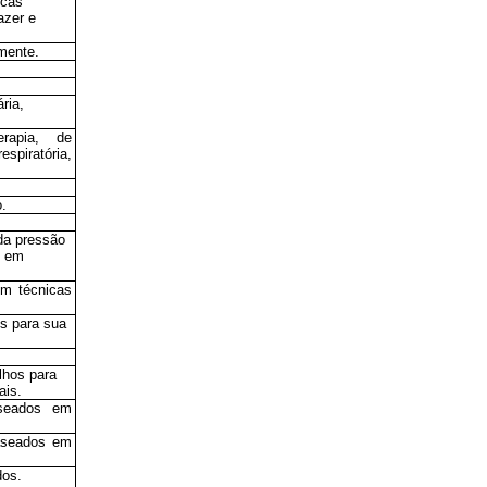
icas
azer e
lmente.
ria,
erapia, de
spiratória,
o.
 da pressão
s em
em técnicas
os para sua
lhos para
ais.
aseados em
baseados em
dos.