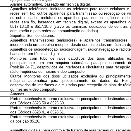
Alarme automotivo, baseado em técnica digital.
Aparelhos telefônicos, incluídos os telefones para redes celulares e 
redes sem fio; outros aparelhos para transmissão ou recepção de v
ou outros dados, incluídos os aparelhos para comunicação em redes
redes sem fio, baseados em técnica digital, exceto os aparelhos 
8517.18.10 e 8517.18.9 (salvo os terminais dedicados de centrais 
comutação e para redes de comunicação de dados).
Suportes Semicondutores.
Aparelhos transmissores (emissores) e aparelhos transmissores (
incorporando um aparelho receptor, desde que baseados em técnica dig
Aparelhos de radiodetecção, radiosondagem, radionavegação e radiot
baseados em técnicas digitais.
Monitores com tubo de raios catódicos dos tipos utilizados ex
principalmente com uma máquina automática para processamento d
Posição 84.71, desprovidos de interfaces e circuitarias para recepção
rádio freqüência ou mesmo vídeo composto.
Outros Monitores dos tipos utilizados exclusiva ou principalmen
máquina automática para processamento de dados da Posiç
desprovidos de interfaces e circuitarias para recepção de sinal de rádi
ou mesmo vídeo composto.
Antenas.
Partes reconhecíveis como exclusiva ou principalmente destinadas ao
dos Códigos 8525.50 e 8525.60.
Partes reconhecíveis como exclusiva ou principalmente destinadas ao
dos Códigos 8528.41 e 8528.51.
Partes reconhecíveis como exclusiva ou principalmente destinadas ao
da posição 85.26.
Aparelhos digitais, para controle de tráfego de vias férreas ou semelha