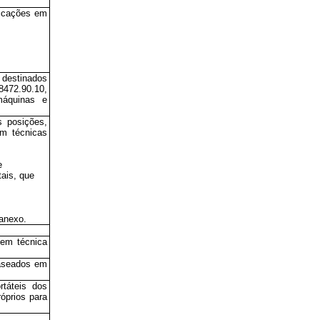
licações em
 destinados
472.90.10,
máquinas e
s posições,
m técnicas
e
ais, que
 anexo.
 em técnica
baseados em
rtáteis dos
óprios para