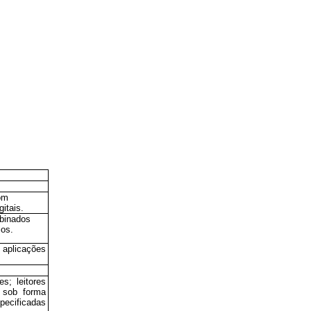
om
itais.
mbinados
ios.
aplicações
s; leitores
 sob forma
ecificadas