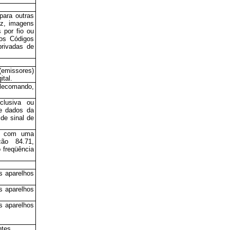
para outras
oz, imagens
 por fio ou
dos Códigos
privadas de
emissores)
ital.
elecomando,
clusiva ou
e dados da
 de sinal de
te com uma
ão 84.71,
o freqüência
s aparelhos
s aparelhos
s aparelhos
ntes.