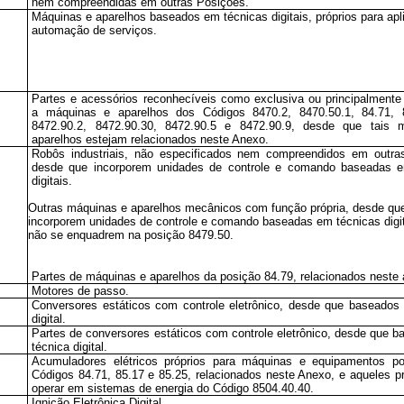
nem compreendidas em outras Posições.
Máquinas e aparelhos baseados em técnicas digitais, próprios para ap
automação de serviços.
Partes e acessórios reconhecíveis como exclusiva ou principalmente
a máquinas e aparelhos dos Códigos 8470.2, 8470.50.1, 84.71, 8
8472.90.2, 8472.90.30, 8472.90.5 e 8472.90.9, desde que tais 
aparelhos estejam relacionados neste Anexo.
Robôs industriais, não especificados nem compreendidos em outra
desde que incorporem unidades de controle e comando baseadas e
digitais.
Outras máquinas e aparelhos mecânicos com função própria, desde qu
incorporem unidades de controle e comando baseadas em técnicas digit
não se enquadrem na posição 8479.50.
Partes de máquinas e aparelhos da posição 84.79, relacionados neste
Motores de passo.
Conversores estáticos com controle eletrônico, desde que baseados
digital.
Partes de conversores estáticos com controle eletrônico, desde que 
técnica digital.
Acumuladores elétricos próprios para máquinas e equipamentos po
Códigos 84.71, 85.17 e 85.25, relacionados neste Anexo, e aqueles pr
operar em sistemas de energia do Código 8504.40.40.
Ignição Eletrônica Digital.