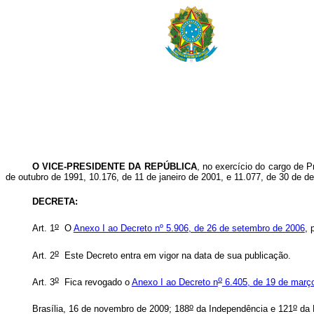
O VICE-PRESIDENTE DA REPÚBLICA
, no exercício do cargo de P
de outubro de 1991, 10.176, de 11 de janeiro de 2001, e 11.077, de 30 de 
DECRETA:
o
Art. 1
O
Anexo I ao Decreto nº 5.906, de 26 de setembro de 2006
, 
o
Art. 2
Este Decreto entra em vigor na data de sua publicação.
o
o
Art. 3
Fica revogado o
Anexo I ao Decreto n
6.405, de 19 de març
o
o
Brasília, 16 de novembro de 2009; 188
da Independência e 121
da 