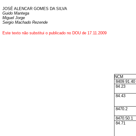
JOSÉ ALENCAR GOMES DA SILVA
Guido Mantega
Miguel Jorge
Sergio Machado Rezende
Este texto não substitui o publicado no DOU de 17.11.2009
NCM
8409.91.40
84.23
84.43
8470.2
8470.50.1
84.71