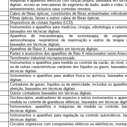
Máquinas e aparelhos elétricos com função própria, baseados em técn
digitais, exceto as mercadorias do segmento de áudio, áudio e vídeo, l
entretenimento, inclusive seus controles remotos.
Cabos de fibras ópticas, constituídos de fibras embainhadas individua
Fibras ópticas, feixes e outros cabos de fibras ópticas.
Dispositivos de cristais líquidos (LCD).
Instrumentos e aparelhos para medicina, cirurgia, odontologia e veteriná
baseados em técnicas digitais.
Aparelhos de mecanoterapia, de ozonoterapia, de oxigenot
aerossolterapia, respiratórios de reanimação e outros de terapia re
baseados em técnicas digitais.
Aparelhos de Raios X, baseados em técnicas digitais.
Partes e acessórios dos aparelhos de Raio X relacionados neste Anex
Termômetro industrial microprocessado.
Instrumentos e aparelhos para medida ou controle da vazão, do nível,
ou de outras características variáveis dos líquidos ou gases, baseado
técnicas digitais.
Instrumentos e aparelhos para análise física ou química, baseados 
digitais.
Contadores de gases, líquidos ou de eletricidade, incluídos os aparelh
aferição, baseados em técnicas digitais.
Outros contadores baseados em técnicas digitais.
Osciloscópios, analisadores de espectro e outros instrumentos e apare
medida ou controle de grandezas elétricas, baseados em técnicas digit
Instrumentos, aparelhos e máquinas de medida ou controle, b
técnicas digitais.
Instrumentos e aparelhos para regulação ou controle automáticos, 
técnicas digitais.
Circuitos impressos com componentes elétricos ou eletrônicos, monta