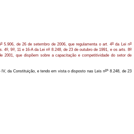
o
o
o
n
5.906, de 26 de setembro de 2006, que regulamenta o art. 4
da Lei n
o
o
o
o
s. 4
, 9
, 11 e 16-A da Lei n
8.248, de 23 de outubro de 1991, e os arts. 8
de 2001, que dispõem sobre a capacitação e competitividade do setor de
o
s
o IV, da Constituição, e tendo em vista o disposto nas Leis n
8.248, de 23