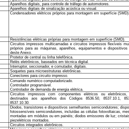
Aparelhos digitais, para controle de tráfego de automotores.
Aparelhos digitais de sinalização acústica ou visual.
Condensadores elétricos próprios para montagem em superfície (SMD)
Resistências elétricas próprias para montagem em superfície (SMD).
Circuitos impressos multicamadas e circuitos impressos flexíveis mu
próprios para as máquinas, aparelhos, equipamentos e dispositivos
deste Anexo.
Protetor de central ou linha telefônica.
Relés eletrônicos, baseados em técnica digital.
Interruptor, seccionador, e comutador, digitais.
Soquetes para microestruturas eletrônicas.
Conectores para circuito impresso.
Comando numérico computadorizado.
Controlador programável.
Controlador de demanda de energia elétrica.
Circuitos impressos com componentes elétricos ou eletrônicos,
destinados aos aparelhos dos Códigos 8536.50, 8537.10.1, 85
8537.10.30.
Diodos, transistores e dispositivos semelhantes semicondutores; dispo
fotossensíveis semicondutores, incluídas as células fotovoltaicas, m
montadas em módulos ou em painéis; diodos emissores de luz; cristai
piezelétricos montados.
Circuitos integrados eletrônicos.