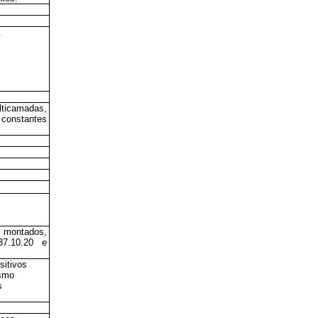
.
lticamadas,
 constantes
 montados,
37.10.20 e
sitivos
esmo
s