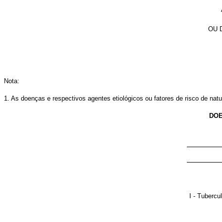
OU 
Nota:
1. As doenças e respectivos agentes etiológicos ou fatores de risco de na
DOE
I - Tubercu