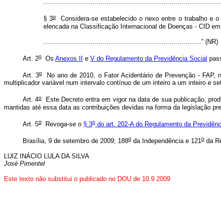
.........................................................................................
o
§ 3
Considera-se estabelecido o nexo entre o trabalho e o 
elencada na Classificação Internacional de Doenças - CID em
................................................................................” (NR)
o
Art. 2
Os
Anexos II
e
V do Regulamento da Previdência Social
pass
o
Art. 3
No ano de 2010, o Fator Acidentário de Prevenção - FAP, na
multiplicador variável num intervalo contínuo de um inteiro a um inteiro e 
o
Art. 4
Este Decreto entra em vigor na data de sua publicação, produ
mantidas até essa data as contribuições devidas na forma da legislação p
o
o
Art. 5
Revoga-se o
§ 3
do art. 202-A do Regulamento da Previdênci
o
o
Brasília, 9 de setembro de 2009; 188
da Independência e 121
da Re
LUIZ INÁCIO LULA DA SILVA
José Pimentel
Este texto não substitui o publicado no DOU de 10.9.2009