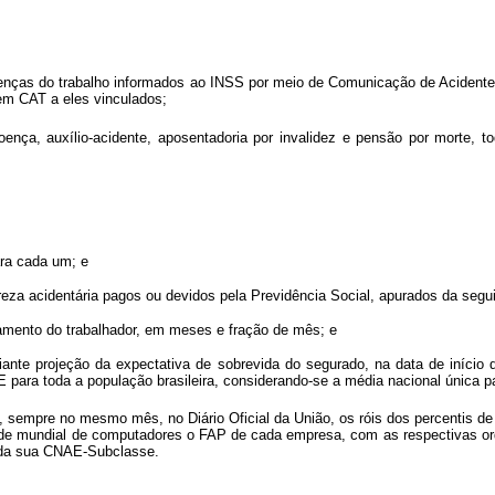
 doenças do trabalho informados ao INSS por meio de Comunicação de Acidente
em CAT a eles vinculados;
doença, auxílio-acidente, aposentadoria por invalidez e pensão por morte, t
ara cada um; e
tureza acidentária pagos ou devidos pela Previdência Social, apurados da segu
amento do trabalhador, em meses e fração de mês; e
iante projeção da expectativa de sobrevida do segurado, na data de início d
BGE para toda a população brasileira, considerando-se a média nacional única
 sempre no mesmo mês, no Diário Oficial da União, os róis dos percentis de
ede mundial de computadores o FAP de cada empresa, com as respectivas ord
o da sua CNAE-Subclasse.