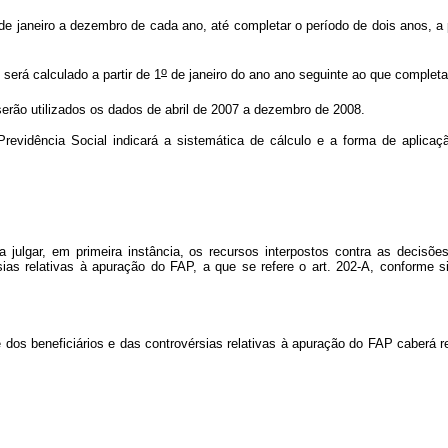
e janeiro a dezembro de cada ano, até completar o período de dois anos, a pa
o
erá calculado a partir de 1
de janeiro do ano ano seguinte ao que completa
rão utilizados os dados de abril de 2007 a dezembro de 2008.
evidência Social indicará a sistemática de cálculo e a forma de aplicaçã
 julgar, em primeira instância, os recursos interpostos contra as decisõe
sias relativas à apuração do FAP, a que se refere o art. 202-A, conforme s
os beneficiários e das controvérsias relativas à apuração do FAP caberá 