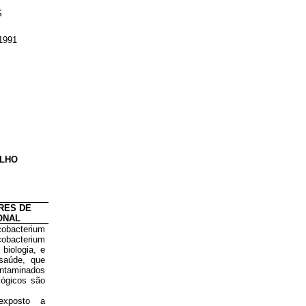
S
 1991
ALHO
RES DE
ONAL
bacterium
obacterium
biologia, e
 saúde, que
ontaminados
lógicos são
 exposto a