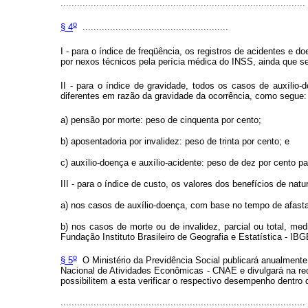
.........................................................................................
o
§ 4
.....................................................
I - para o índice de freqüência, os registros de acidentes e
por nexos técnicos pela perícia médica do INSS, ainda que s
II - para o índice de gravidade, todos os casos de auxílio-
diferentes em razão da gravidade da ocorrência, como segue:
a) pensão por morte: peso de cinquenta por cento;
b) aposentadoria por invalidez: peso de trinta por cento; e
c) auxílio-doença e auxílio-acidente: peso de dez por cento p
III - para o índice de custo, os valores dos benefícios de na
a) nos casos de auxílio-doença, com base no tempo de afast
b) nos casos de morte ou de invalidez, parcial ou total, med
Fundação Instituto Brasileiro de Geografia e Estatística - I
o
§ 5
O Ministério da Previdência Social publicará anualmente,
Nacional de Atividades Econômicas - CNAE e divulgará na r
possibilitem a esta verificar o respectivo desempenho dentr
.........................................................................................