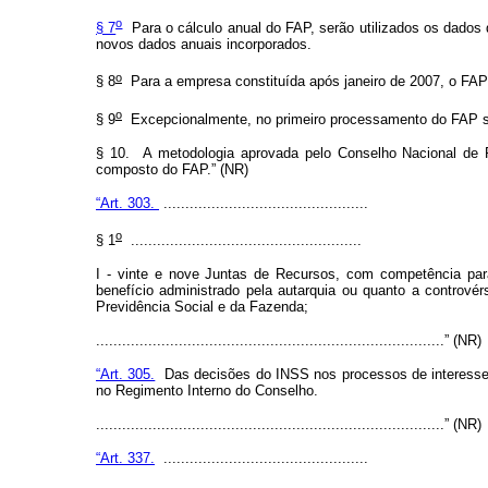
o
§ 7
Para o cálculo anual do FAP, serão utilizados os dados d
novos dados anuais incorporados.
o
§ 8
Para a empresa constituída após janeiro de 2007, o FAP s
o
§ 9
Excepcionalmente, no primeiro processamento do FAP se
§ 10. A metodologia aprovada pelo Conselho Nacional de Pr
composto do FAP.”
(NR)
“Art. 303.
...............................................
o
§ 1
.....................................................
I - vinte e nove Juntas de Recursos, com competência para
benefício administrado pela autarquia ou quanto a controvér
Previdência Social e da Fazenda;
................................................................................” (NR)
“Art. 305.
Das decisões do INSS nos processos de interesse d
no Regimento Interno do Conselho.
................................................................................” (NR)
“Art. 337.
...............................................