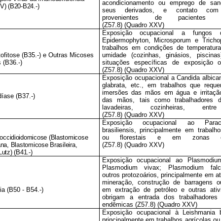
acondicionamento ou emprego de sa
V) (B20-B24.-)
seus derivados, e contato com 
provenientes de pacientes inf
(Z57.8) (Quadro XXV)
Exposição ocupacional a fungos 
Epidermophyton, Microsporum e Tricho
trabalhos em condições de temperatur
ofitose (B35.-) e Outras Micoses
umidade (cozinhas, ginásios, piscina
s (B36.-)
situações específicas de exposição o
(Z57.8) (Quadro XXV)
Exposição ocupacional a Candida albica
glabrata, etc., em trabalhos que requ
imersões das mãos em água e irritaçã
díase (B37.-)
das mãos, tais como trabalhadores d
lavadeiras, cozinheiras, entr
(Z57.8) (Quadro XXV)
Exposição ocupacional ao Paracoc
brasiliensis, principalmente em trabalho
occidioidomicose (Blastomicose
ou florestais e em zonas en
na, Blastomicose Brasileira,
(Z57.8) (Quadro XXV)
utz) (B41.-)
Exposição ocupacional ao Plasmodium
Plasmodium vivax; Plasmodium fal
outros protozoários, principalmente em a
mineração, construção de barragens o
ia (B50 - B54.-)
em extração de petróleo e outras ati
obrigam a entrada dos trabalhadore
endêmicas (Z57.8) (Quadro XXV)
Exposição ocupacional à Leishmania br
principalmente em trabalhos agrícolas ou 