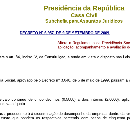
Presidência da República
Casa Civil
Subchefia para Assuntos Jurídicos
DECRETO Nº 6.957, DE 9 DE SETEMBRO DE 2009.
Altera o Regulamento da Previdência Soci
aplicação, acompanhamento e avaliação do
ere o art. 84, inciso IV, da Constituição, e tendo em vista o disposto nas Leis
o
a Social, aprovado pelo Decreto n
3.048, de 6 de maio de 1999, passam a v
valo contínuo de cinco décimos (0,5000) a dois inteiros (2,0000), apli
ectiva alíquota.
put
, proceder-se-á à discriminação do desempenho da empresa, dentro da resp
 custo que pondera os respectivos percentis com pesos de cinquenta por