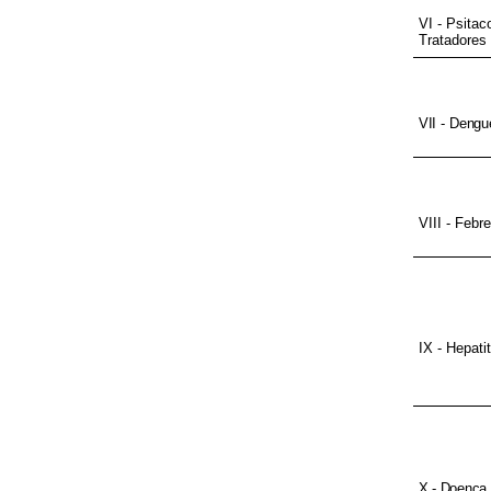
VI - Psitac
Tratadores 
VII - Dengu
VIII - Febr
IX - Hepati
X - Doença 