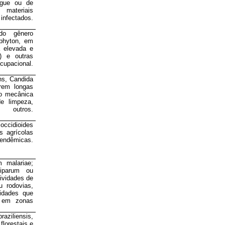
ngue ou de
materiais
ectados.
do gênero
phyton, em
a elevada e
s) e outras
cupacional.
ns, Candida
erem longas
o mecânica
e limpeza,
e outros.
cidioides
s agrícolas
dêmicas.
 malariae;
ciparum ou
tividades de
u rodovias,
vidades que
s em zonas
aziliensis,
florestais e