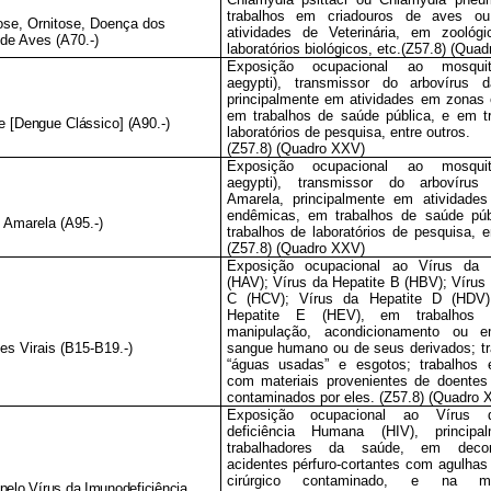
trabalhos em criadouros de aves ou
ose, Ornitose, Doença dos
atividades de Veterinária, em zoológ
de Aves (A70.-)
laboratórios biológicos, etc.(Z57.8) (Qua
Exposição ocupacional ao mosqui
aegypti), transmissor do arbovírus 
principalmente em atividades em zonas
em trabalhos de saúde pública, e em t
e [Dengue Clássico] (A90.-)
laboratórios de pesquisa, entre outros.
(Z57.8) (Quadro XXV)
Exposição ocupacional ao mosqui
aegypti), transmissor do arbovíru
Amarela, principalmente em atividade
endêmicas, em trabalhos de saúde púb
e Amarela (A95.-)
trabalhos de laboratórios de pesquisa, e
(Z57.8) (Quadro XXV)
Exposição ocupacional ao Vírus da 
(HAV); Vírus da Hepatite B (HBV); Vírus 
C (HCV); Vírus da Hepatite D (HDV)
Hepatite E (HEV), em trabalhos e
manipulação, acondicionamento ou 
tes Virais (B15-B19.-)
sangue humano ou de seus derivados; t
“águas usadas” e esgotos; trabalhos 
com materiais provenientes de doentes
contaminados por eles. (Z57.8) (Quadro 
Exposição ocupacional ao Vírus 
deficiência Humana (HIV), princip
trabalhadores da saúde, em decor
acidentes pérfuro-cortantes com agulhas 
cirúrgico contaminado, e na man
pelo Vírus da Imunodeficiência