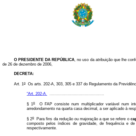
O PRESIDENTE DA REPÚBLICA
, no uso da atribuição que lhe conf
de 26 de dezembro de 2006,
DECRETA:
o
Art. 1
Os arts.
202-A, 303, 305 e 337 do Regulamento da Previdênci
“Art. 202-A.
.............................................
o
§ 1
O FAP consiste num multiplicador variável num inter
arredondamento na quarta casa decimal, a ser aplicado à resp
o
§ 2
Para fins da redução ou majoração a que se refere o
ca
composto pelos índices de gravidade, de frequência e de
respectivamente.