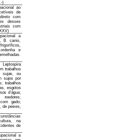
-)
acional ao
cetíveis de
direto com
res desses
striais com
 XXV)
pacional a
, B. canis,
igoríficos,
 ordenha e
semelhadas.
ptospira
em trabalhos
 sujas, ou
m sujos por
; trabalhos
ias, esgotos
sos d’água;
 roedores;
 com gado;
, de peixes,
cunstâncias
ultura, na
cidentes de
pacional a
moniae, em