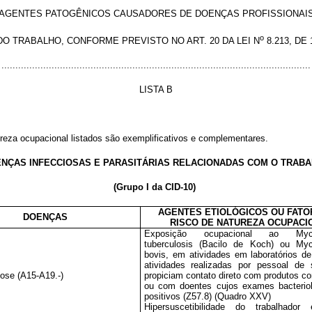
AGENTES PATOGÊNICOS CAUSADORES DE DOENÇAS PROFISSIONAI
o
DO TRABALHO, CONFORME PREVISTO NO ART. 20 DA LEI N
8.213, DE
...............................................................................................................
LISTA B
tureza ocupacional listados são exemplificativos e complementares.
NÇAS INFECCIOSAS E PARASITÁRIAS RELACIONADAS COM O TRAB
(Grupo I da CID-10)
AGENTES ETIOLÓGICOS OU FATO
DOENÇAS
RISCO DE NATUREZA OCUPACI
Exposição ocupacional ao Myco
tuberculosis (Bacilo de Koch) ou Myc
bovis, em atividades em laboratórios de 
atividades realizadas por pessoal de
lose (A15-A19.-)
propiciam contato direto com produtos c
ou com doentes cujos exames bacterio
positivos (Z57.8) (Quadro XXV)
Hipersuscetibilidade do trabalhador