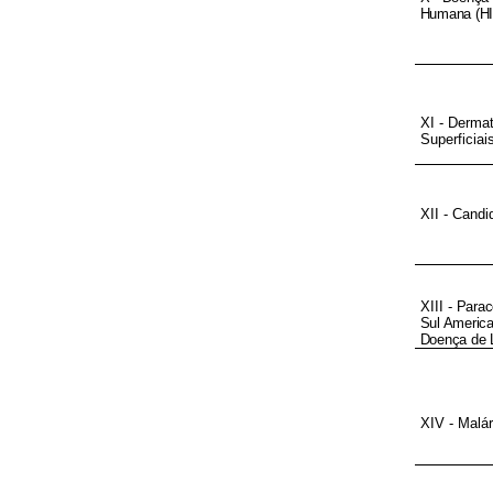
Humana (HI
XI - Dermat
Superficiai
XII - Candi
XIII -
Parac
Sul America
Doença de L
XIV - Malár