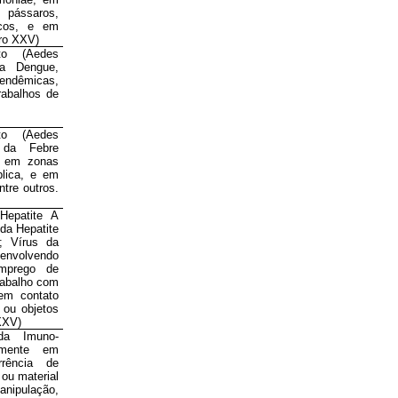
 pássaros,
icos, e em
dro XXV)
to (Aedes
da Dengue,
 endêmicas,
rabalhos de
to (Aedes
s da Febre
s em zonas
lica, e em
ntre outros.
Hepatite A
da Hepatite
; Vírus da
nvolvendo
emprego de
rabalho com
em contato
 ou objetos
XXV)
da Imuno-
almente em
rência de
ou material
ipulação,