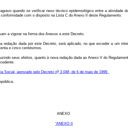
.
agravo quando se verificar nexo técnico epidemiológico entre a atividade 
 conformidade com o disposto na Lista C do Anexo II deste Regulamento.
am a vigorar na forma dos Anexos a este Decreto.
 redação dada por este Decreto, será aplicado, no que exceder a um intei
setenta e cinco centésimos.
zindo seus efeitos, quanto à nova redação dada ao Anexo V do Regulamento d
recedente.
o
a Social, aprovado pelo Decreto n
3.048, de 6 de maio de 1999.
pública.
ANEXO
“ANEXO II