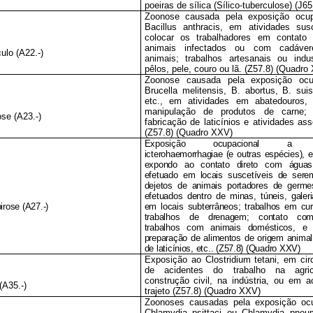
poeiras de sílica (Sílico-tuberculose) (J65.
Zoonose causada pela exposição ocup
Bacillus anthracis, em atividades sus
colocar os trabalhadores em contato 
animais infectados ou com cadáve
culo (A22.-)
animais; trabalhos artesanais ou indu
pêlos, pele, couro ou lã. (Z57.8) (Quadro
Zoonose causada pela exposição ocu
Brucella melitensis, B. abortus, B. suis
etc., em atividades em abatedouros, fr
manipulação de produtos de carne;
ose (A23.-)
fabricação de laticínios e atividades as
(Z57.8) (Quadro XXV)
Exposição ocupacional a Le
icterohaemorrhagiae (e outras espécies), 
expondo ao contato direto com águas
efetuado em locais suscetíveis de sere
dejetos de animais portadores de germes
efetuados dentro de minas, túneis, galer
irose (A27.-)
em locais subterrâneos; trabalhos em cur
trabalhos de drenagem; contato com
trabalhos com animais domésticos, e
preparação de alimentos de origem animal
de laticínios, etc.. (Z57.8) (Quadro XXV)
Exposição ao Clostridium tetani, em cir
de acidentes do trabalho na agric
construção civil, na indústria, ou em a
(A35.-)
trajeto (Z57.8) (Quadro XXV)
Zoonoses causadas pela exposição ocu
Chlamydia psittaci ou Chlamydia pneu