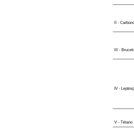
II - Carbún
III - Brucel
IV - Leptosp
V - Tétano 