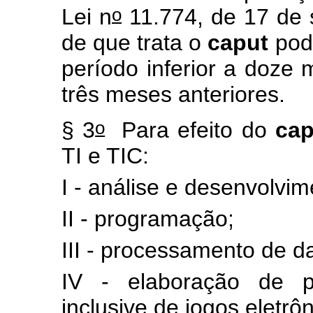
o
Lei n
11.774, de 17 de 
de que trata o
caput
pode
período inferior a doze
três meses anteriores.
o
§ 3
Para efeito do
cap
TI e TIC:
I - análise e desenvolvi
II - programação;
III - processamento de 
IV - elaboração de p
inclusive de jogos eletrôn