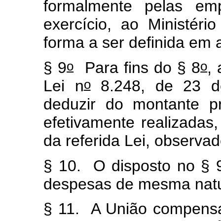
formalmente pelas emp
exercício, ao Ministéri
forma a ser definida em 
o
o
§ 9
Para fins do § 8
,
o
Lei n
8.248, de 23 d
deduzir do montante p
efetivamente realizadas
da referida Lei, observa
§ 10. O disposto no § 
despesas de mesma natur
§ 11. A União compens