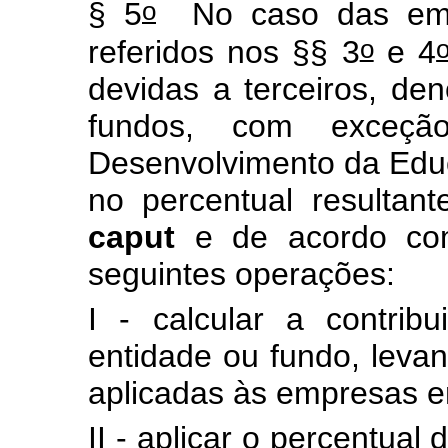
o
§ 5
No caso das empr
o
referidos nos §§ 3
e 4
devidas a terceiros, de
fundos, com exceç
Desenvolvimento da Edu
no percentual resultan
caput
e de acordo com
seguintes operações:
I - calcular a contri
entidade ou fundo, leva
aplicadas às empresas e
II - aplicar o percentual