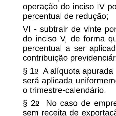
operação do inciso IV p
percentual de redução;
VI - subtrair de vinte po
do inciso V, de forma q
percentual a ser aplica
contribuição previdenciár
o
§ 1
A alíquota apurada 
será aplicada uniform
o trimestre-calendário.
o
§ 2
No caso de empresa
sem receita de exportaç