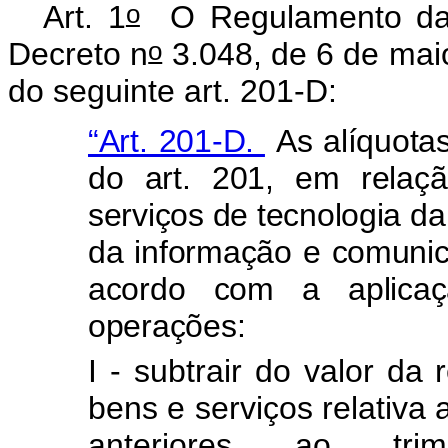
o
Art. 1
O Regulamento da P
o
Decreto n
3.048, de 6 de maio
do seguinte art. 201-D:
“Art. 201-D.
As alíquotas
do art. 201, em relaç
serviços de tecnologia da
da informação e comunic
acordo com a aplicaç
operações:
I - subtrair do valor da 
bens e serviços relativ
anteriores ao trim