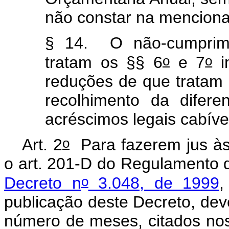
não constar na menciona
§ 14. O não-cumprime
o
o
tratam os §§ 6
e 7
im
reduções de que tratam
recolhimento da difer
acréscimos legais cabíve
o
Art. 2
Para fazerem jus às 
o art. 201-D do Regulamento d
o
Decreto n
3.048, de 1999
,
publicação deste Decreto, de
número de meses, citados nos i