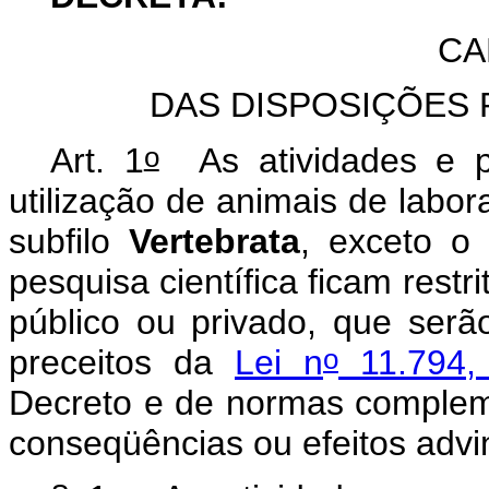
CA
DAS DISPOSIÇÕES 
o
Art. 1
As atividades e p
utilização de animais de labor
subfilo
Vertebrata
, exceto o
pesquisa científica ficam restr
público ou privado, que serã
o
preceitos da
Lei n
11.794,
Decreto e de normas complem
conseqüências ou efeitos adv