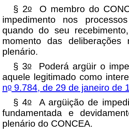
o
§ 2
O membro do CONCEA 
impedimento nos processos 
quando do seu recebimento,
momento das deliberações 
plenário.
o
§ 3
Poderá argüir o imp
aquele legitimado como inter
o
n
9.784, de 29 de janeiro de 
o
§ 4
A argüição de impedi
fundamentada e devidamente
plenário do CONCEA.