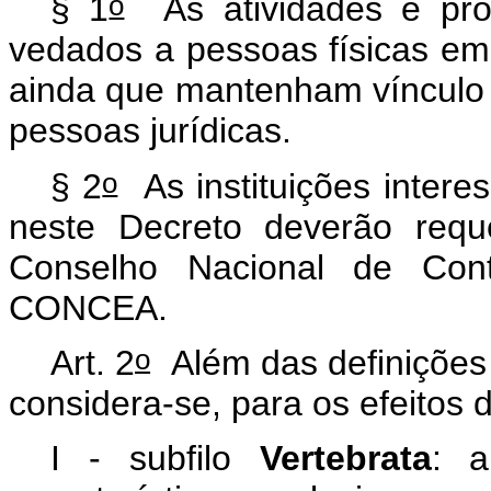
o
§ 1
As atividades e proj
vedados a pessoas físicas e
ainda que mantenham vínculo 
pessoas jurídicas.
o
§ 2
As instituições interes
neste Decreto deverão requ
Conselho Nacional de Cont
CONCEA.
o
Art. 2
Além das definições
considera-se, para os efeitos 
I - subfilo
Vertebrata
: a