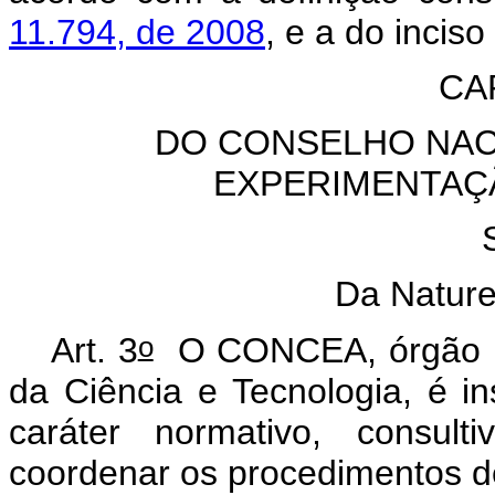
11.794, de 2008
, e a do inciso 
CAP
DO CONSELHO NAC
EXPERIMENTAÇ
Da Nature
o
Art. 3
O CONCEA, órgão int
da Ciência e Tecnologia, é ins
caráter normativo, consulti
coordenar os procedimentos de