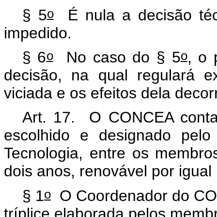
o
§ 5
É nula a decisão té
impedido.
o
o
§ 6
No caso do § 5
, o
decisão, na qual regulará 
viciada e os efeitos dela deco
Art. 17. O CONCEA conta
escolhido e designado pelo
Tecnologia, entre os membro
dois anos, renovável por igual
o
§ 1
O Coordenador do CONCE
tríplice elaborada pelos me