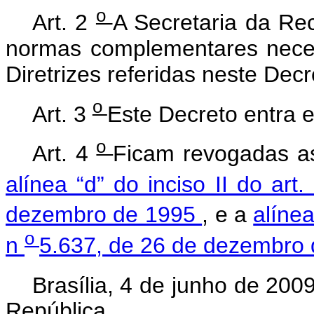
o
Art. 2
A Secretaria da Rec
normas complementares neces
Diretrizes referidas neste Decr
o
Art. 3
Este Decreto entra e
o
Art. 4
Ficam revogadas 
alínea “d” do inciso II do art
dezembro de 1995
, e a
alínea
o
n
5.637, de 26 de dezembro 
Brasília, 4 de junho de 200
República.