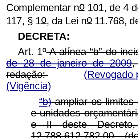
o
Complementar n
101, de 4 d
o
o
117, § 1
, da Lei n
11.768, d
DECRETA:
Art. 1º
A alínea “b” do inci
de 28 de janeiro de 2009
,
redação:
(Revogado p
(Vigência)
“b)
ampliar os limites
e unidades orçamentári
e II deste Decret
12.788.612.782,00 (d