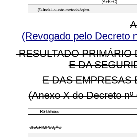
(A+B+C)
(*) Inclui ajuste metodológico.
A
(Revogado pelo Decreto 
RESULTADO PRIMÁRIO 
E DA SEGURI
E DAS EMPRESAS E
(Anexo X do Decreto nº 
R$ Bilhões
DISCRIMINAÇÃO