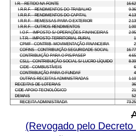
I.R. - RETIDO NA FONTE
16.6
I.R.R.F. - RENDIMENTOS DO TRABALHO
9.3
I.R.R.F. - RENDIMENTOS DO CAPITAL
4.1
I.R.R.F. - REMESSAS PARA O EXTERIOR
2.1
I.R.R.F. - OUTROS RENDIMENTOS
1.0
I.O.F. - IMPOSTO S/ OPERAÇÕES FINANCEIRAS
2.9
I.T.R. - IMPOSTO TERRITORIAL RURAL
1
CPMF - CONTRIB. MOVIMENTAÇÃO FINANCEIRA
2
COFINS - CONTRIBUIÇÃO SEGURIDADE SOCIAL
16.7
CONTRIBUIÇÃO PARA O PIS/PASEP
4.6
CSLL - CONTRIBUIÇÃO SOCIAL S/ LUCRO LÍQUIDO
8.3
CIDE - COMBUSTÍVEIS
6
CONTRIBUIÇÃO PARA O FUNDAF
4
OUTRAS RECEITAS ADMINISTRADAS
1.1
RECEITAS DE LOTERIAS
36
CIDE-APOIO TECNOLÓGICO
21
DEMAIS
52
RECEITA ADMINISTRADA
73.2
(Revogado pelo Decreto