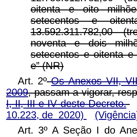
oitenta e oito milhõ
setecentos e oite
13.592.311.782,00 (t
noventa e dois milhõ
setecentos e oitenta e 
e” (NR)
Art. 2
º
Os Anexos VII, VII
2009
, passam a vigorar, res
I, II, III e IV deste Decreto.
10.223, de 2020)
(Vigência
Art. 3º A Seção I do A