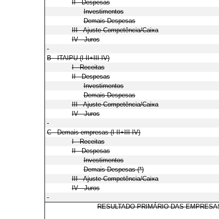
II - Despesas
Investimentos
Demais Despesas
III - Ajuste Competência/Caixa
IV - Juros
B - ITAIPU (I-II+III-IV)
I - Receitas
II - Despesas
Investimentos
Demais Despesas
III - Ajuste Competência/Caixa
IV - Juros
C - Demais empresas (I-II+III-IV)
I - Receitas
II - Despesas
Investimentos
Demais Despesas (*)
III - Ajuste Competência/Caixa
IV - Juros
RESULTADO PRIMÁRIO DAS EMPRESA