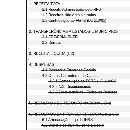
1. RECEITA TOTAL
1.1 Receita Administrada pela RFB
1.2 Receitas Não Administradas
1.3 Contribuição ao FGTS (LC 110/01)
2. TRANSFERÊNCIAS A ESTADOS E MUNICÍPIOS
2.1 FPE/FPM/IPI-EE
2.2 Demais
3. RECEITA LÍQUIDA (1-2)
4. DESPESAS
4.1 Pessoal e Encargos Sociais
4.2 Outras Correntes e de Capital
4.2.1 Contribuição ao FGTS (LC 110/01)
4.2.2 Não Discricionárias
4.2.3 Discricionárias - Todos os Poderes
5. RESULTADO DO TESOURO NACIONAL (3-4)
6. RESULTADO DA PREVIDÊNCIA SOCIAL (6.1-6.2)
6.1 Arrecadação Líquida INSS
6.2 Benefícios da Previdência Social