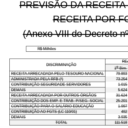
PREVISÃO DA RECEITA
RECEITA POR F
(Anexo VIII do Decreto nº
R$ Milhões
RE
DISCRIMINAÇÃO
o
1
Bim.
RECEITA ARRECADADA PELO TESOURO NACIONAL
79.893
ADMINISTRADA PELA RFB (*)
73.254
CONTRIBUIÇÃO SEGURIDADE SERVIDORES
1.015
DEMAIS
5.624
RECEITA ARRECADADA POR OUTROS ÓRGÃOS
31.624
CONTRIBUIÇÃO DOS EMP. E TRAB. P/SEG. SOCIAL
25.201
CONTRIBUIÇÃO PARA O SALÁRIO EDUCAÇÃO
1.997
CONTRIBUIÇÃO AO FGTS (LC 110/01)
492
DEMAIS
3.935
TOTAL
111.518