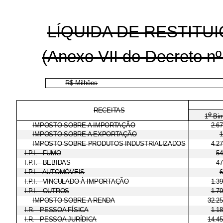
LÍQUIDA DE RESTITUI
(Anexo VII do Decreto nº
R$ Milhões
RECEITAS
o
1
Bim
IMPOSTO SOBRE A IMPORTAÇÃO
2.6
IMPOSTO SOBRE A EXPORTAÇÃO
1
IMPOSTO SOBRE PRODUTOS INDUSTRIALIZADOS
4.2
I.P.I. - FUMO
54
I.P.I. - BEBIDAS
47
I.P.I. - AUTOMÓVEIS
6
I.P.I. - VINCULADO À IMPORTAÇÃO
1.3
I.P.I. - OUTROS
1.7
IMPOSTO SOBRE A RENDA
32.2
I.R. - PESSOA FÍSICA
1.1
I.R. - PESSOA JURÍDICA
14.4