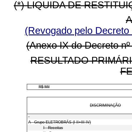
(*) LIQUIDA DE RESTITU
A
(Revogado pelo Decreto
(Anexo IX do Decreto nº 
RESULTADO PRIMÁRI
F
R$ Mil
DISCRIMINAÇÃO
A - Grupo ELETROBRÁS (I-II+III-IV)
I - Receitas