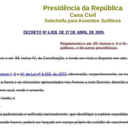
Presidência da República
Casa Civil
Subchefia para Assuntos Jurídicos
DECRETO Nº 6.828, DE 27 DE ABRIL DE 2009.
Regulamenta o art. 29, incisos I, II e III,
públicos, e dá outras providências.
ere o art. 84, inciso IV, da Constituição, e tendo em vista o disposto nos arts.
ncisos I,
II
e
III, da Lei n
º
6.015, de 1973
, observarão, respectivamente, os 
r a forma e os elementos apresentados nos Anexos a este Decreto, deverão s
res azul, verde e amarelo;
 verde; e
.
padronizada e unificada nacionalmente, que identifique o cartório expedidor, o 
ando houver, poderá ser lançado em campo próprio da certidão de nascimen