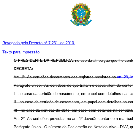
Revogado pelo Decreto nº 7.231, de 2010.
Texto para impressão.
O PRESIDENTE DA REPÚBLICA
, no uso da atribuição que lhe conf
DECRETA:
Art. 1
º
As certidões decorrentes dos registros previstos no
art. 29, i
Parágrafo único. As certidões de que tratam o caput, além de conte
I - no caso da certidão de nascimento, em papel com detalhes nas co
II - no caso da certidão de casamento, em papel com detalhes na cor
III - no caso da certidão de óbito, em papel com detalhes na cor azul
Art. 2
º
As certidões previstas no art. 1
º
deverão contar com matrícula 
Parágrafo único. O número da Declaração de Nascido Vivo - DNV, qu