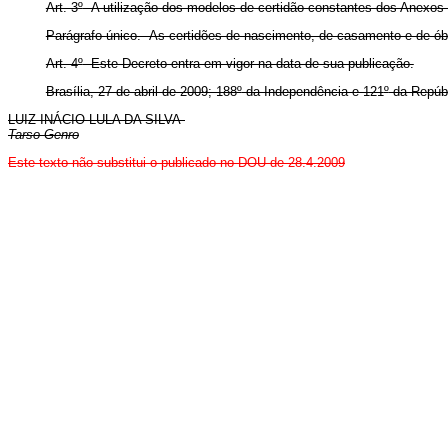
Art. 3
º
A utilização dos modelos de certidão constantes dos Anexos a 
Parágrafo único. As certidões de nascimento, de casamento e de óbito
Art. 4
º
Este Decreto entra em vigor na data de sua publicação.
Brasília, 27 de abril de 2009; 188
º
da Independência e 121
º
da Repúbl
LUIZ INÁCIO LULA DA SILVA
Tarso Genro
Este
texto não substitui o publicado no DOU de 28.4.2009