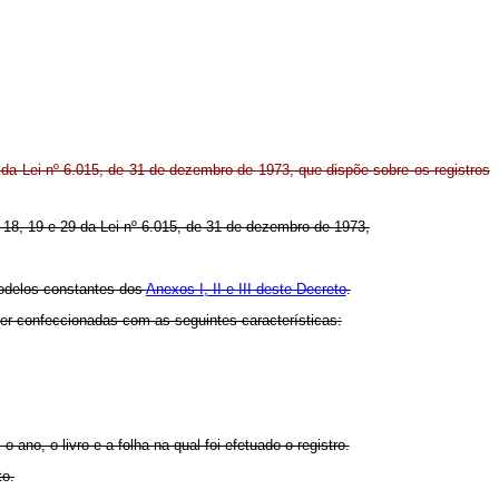
 da Lei n
º
6.015, de 31 de dezembro de 1973, que dispõe sobre os registros
 18, 19 e 29 da Lei n
º
6.015, de 31 de dezembro de 1973,
modelos constantes dos
Anexos I, II e III deste Decreto
.
er confeccionadas com as seguintes características:
ano, o livro e a folha na qual foi efetuado o registro.
to.