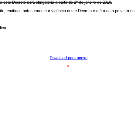
este Decreto será obrigatória a partir de 1
º
de janeiro de 2010.
, emitidas anteriormente à vigência deste Decreto e até a data prevista no c
ica.
Download para anexo
*