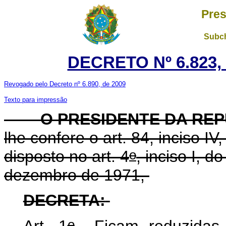
Pres
Subch
DECRETO Nº 6.823, 
Revogado pelo Decreto nº 6.890, de 2009
Texto para impressão
O PRESIDENTE DA REP
lhe confere o art. 84, inciso IV
o
disposto no art. 4
, inciso I, d
dezembro de 1971,
DECRETA:
o
Art. 1
Ficam reduzidas p