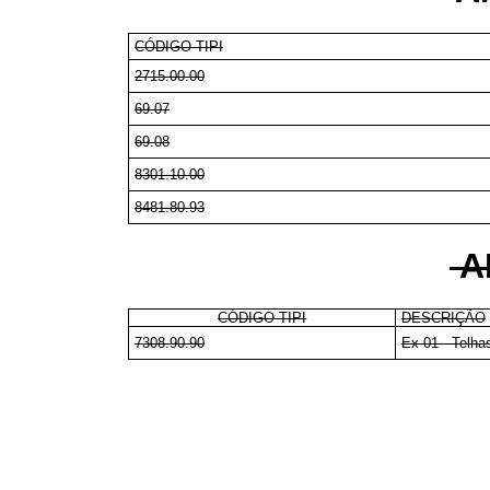
CÓDIGO TIPI
2715.00.00
69.07
69.08
8301.10.00
8481.80.93
A
CÓDIGO TIPI
DESCRIÇÃO
7308.90.90
Ex 01 - Telha