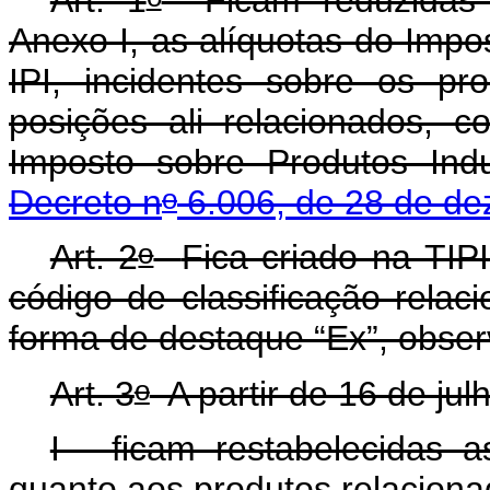
Anexo I, as alíquotas do Impos
IPI, incidentes sobre os pr
posições ali relacionados, 
Imposto sobre Produtos Indu
o
Decreto n
6.006, de 28 de de
o
Art. 2
Fica criado na TIP
código de classificação relac
forma de destaque “Ex”, obser
o
Art. 3
A partir de 16 de jul
I - ficam restabelecidas a
quanto aos produtos relaciona