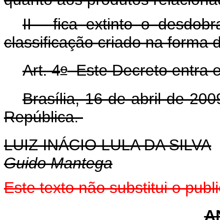
II - fica extinto o
desdobr
classificação criado na forma d
o
Art. 4
Este Decreto entra e
Brasília, 16 de abril de 200
República.
LUIZ INÁCIO LULA DA SILVA
Guido Mantega
Este
texto não substitui o pub
A