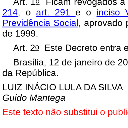
o
Art. 1
Ficam revogados 
214
, o
art. 291
e o
inciso
Previdência Social,
aprovado p
de 1999.
o
Art. 2
Este Decreto entra e
Brasília, 12 de janeiro de 2
da República.
LUIZ INÁCIO LULA DA SILVA
Guido Mantega
Este
texto não substitui o pub