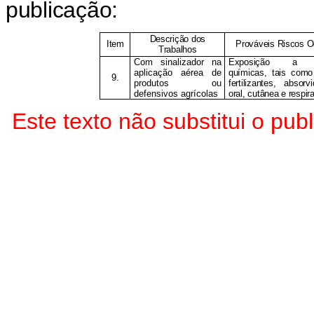
publicação:
Descrição dos
Item
Prováveis Riscos O
Trabalhos
Com sinalizador na
Exposição a su
aplicação aérea de
químicas, tais como
9.
produtos ou
fertilizantes, absor
defensivos agrícolas
oral, cutânea e respira
Este texto não substitui o p