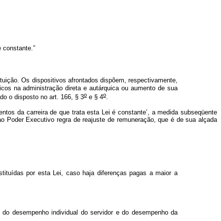
é constante.”
tituição. Os dispositivos afrontados dispõem, respectivamente,
licos na administração direta e autárquica ou aumento de sua
o
o
o o disposto no art. 166, § 3
e § 4
.
ntos da carreira de que trata esta Lei é constante’, a medida subseqüente
 ao Poder Executivo regra de reajuste de remuneração, que é de sua alçada
tituídas por esta Lei, caso haja diferenças pagas a maior a
 do desempenho individual do servidor e do desempenho da