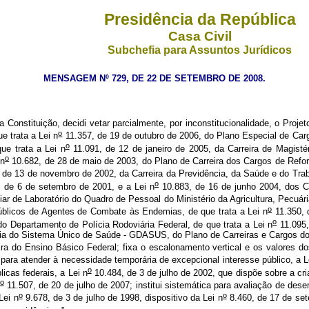
Presidência da República
Casa Civil
Subchefia para Assuntos Jurídicos
MENSAGEM Nº 729, DE 22 DE SETEMBRO DE 2008.
a Constituição, decidi vetar parcialmente, por inconstitucionalidade, o Proje
o
e trata a Lei n
11.357, de 19 de outubro de 2006, do Plano Especial de Cargo
o
ue trata a Lei n
11.091, de 12 de janeiro de 2005, da Carreira de Magistéri
o
 n
10.682, de 28 de maio de 2003, do Plano de Carreira dos Cargos de Refor
 de 13 de novembro de 2002, da Carreira da Previdência, da Saúde e do Traba
o
 de 6 de setembro de 2001, e a Lei n
10.883, de 16 de junho 2004, dos Ca
iar de Laboratório do Quadro de Pessoal do Ministério da Agricultura, Pecuá
o
úblicos de Agentes de Combate às Endemias, de que trata a Lei n
11.350, d
o
o Departamento de Polícia Rodoviária Federal, de que trata a Lei n
11.095,
ria do Sistema Único de Saúde - GDASUS, do Plano de Carreiras e Cargos d
ra do Ensino Básico Federal; fixa o escalonamento vertical e os valores do
ara atender à necessidade temporária de excepcional interesse público, a L
o
icas federais, a Lei n
10.484, de 3 de julho de 2002, que dispõe sobre a c
o
11.507, de 20 de julho de 2007; institui sistemática para avaliação de dese
o
o
Lei n
9.678, de 3 de julho de 1998, dispositivo da Lei n
8.460, de 17 de set