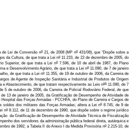
o
o
to de Lei de Conversão n
21, de 2008 (MP n
431/08), que “Dispõe sobre a
o
s da Cultura, de que trata a Lei n
11.233, de 22 de dezembro de 2005, do
o
o Superior, de que trata a Lei n
7.596, de 10 de abril de 1987, do Plano
o
ma e Desenvolvimento Agrário, de que trata a Lei n
11.090, de 7 de janeiro
o
lho, de que trata a Lei n
11.355, de 19 de outubro de 2006, da Carreira de
rgos de Agente de Inspeção Sanitária e Industrial de Produtos de Origem
os
ria e Abastecimento, de que tratam respectivamente as Leis n
11.090, de 7
e 5 de outubro de 2006, da Carreira de Policial Rodoviário Federal, de que
 de 13 de janeiro de 2005, da Gratificação de Desempenho de Atividade de
o Hospital das Forças Armadas - PCCHFA, do Plano de Carreira e Cargos de
o
s soldos dos militares das Forças Armadas; altera a Lei n
8.745, de 9 de
o
ei n
8.112, de 11 de dezembro de 1990, que dispõe sobre o regime jurídico
riação da Gratificação de Desempenho de Atividade Técnica de Fiscalização
mpenho dos servidores da administração pública federal direta, autárquica e
o
embro de 1992, a Tabela II do Anexo I da Medida Provisória n
2.215-10, de