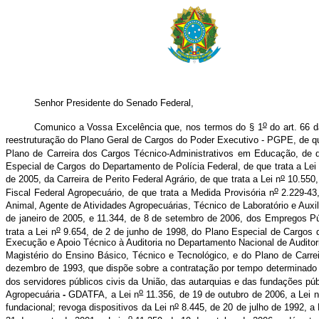
Senhor Presidente do Senado Federal,
o
Comunico a Vossa Excelência que, nos termos do § 1
do art. 66 d
reestruturação do Plano Geral de Cargos do Poder Executivo - PGPE, de qu
Plano de Carreira dos Cargos Técnico-Administrativos em Educação, de q
Especial de Cargos do Departamento de Polícia Federal, de que trata a Lei
o
de 2005, da Carreira de Perito Federal Agrário, de que trata a Lei n
10.550,
o
Fiscal Federal Agropecuário, de que trata a Medida Provisória n
2.229-43,
Animal, Agente de Atividades Agropecuárias, Técnico de Laboratório e Auxil
de janeiro de 2005, e 11.344, de 8 de setembro de 2006, dos Empregos P
o
trata a Lei n
9.654, de 2 de junho de 1998, do Plano Especial de Cargos d
Execução e Apoio Técnico à Auditoria no Departamento Nacional de Audito
Magistério do Ensino Básico, Técnico e Tecnológico, e do Plano de Carrei
dezembro de 1993, que dispõe sobre a contratação por tempo determinado p
dos servidores públicos civis da União, das autarquias e das fundações públ
o
Agropecuária
-
GDATFA, a Lei n
11.356, de 19 de outubro de 2006, a Lei n
o
fundacional; revoga dispositivos da Lei n
8.445, de 20 de julho de 1992, a 
o