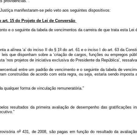
s providências.”.
Justiça manifestaram-se pelo veto aos seguintes dispositivos:
o art. 15 do Projeto de Lei de Conversão
nto e o seguinte da tabela de vencimentos da carreira de que trata esta Lei 
o
ta a alínea ‘a’ do inciso II do § 1
do art. 61 e o inciso I do art. 63 da Cons
as leis que disponham sobre a ‘criação de cargos, funções ou empregos púb
‘nos projetos de iniciativa exclusiva do Presidente da República’, ressalvad
percentual entre um padrão de vencimento e o seguinte da tabela de vencime
oram construídas de acordo com esta regra, ou seja, estaria sendo imposta
ada qualquer forma de vinculação remuneratória.”
elos resultados da primeira avaliação de desempenho das gratificações ins
ecutivo.”
o
ovisória n
431, de 2008, são pagas em função do resultado da avaliação