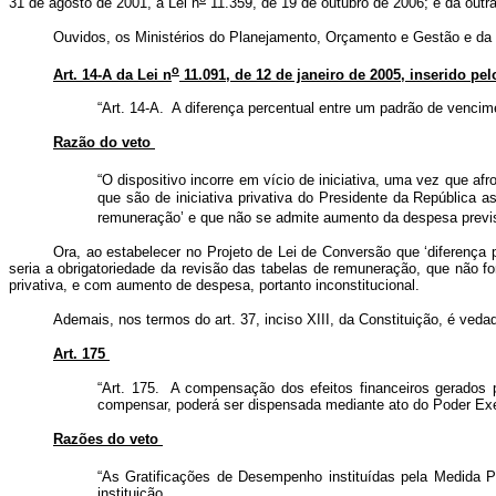
31 de agosto de 2001, a Lei n
11.359, de 19 de outubro de 2006; e dá outra
Ouvidos, os Ministérios do Planejamento, Orçamento e Gestão e da 
o
Art. 14-A da Lei n
11.091, de 12 de janeiro de 2005, inserido pel
“Art. 14-A. A diferença percentual entre um padrão de vencime
Razão do veto
“O dispositivo incorre em vício de iniciativa, uma vez que afron
que são de iniciativa privativa do Presidente da República 
remuneração’ e que não se admite aumento da despesa prevista 
Ora, ao estabelecer no Projeto de Lei de Conversão que ‘diferença 
seria a obrigatoriedade da revisão das tabelas de remuneração, que não f
privativa, e com aumento de despesa, portanto inconstitucional.
Ademais, nos termos do art. 37, inciso XIII, da Constituição, é ved
Art. 175
“Art. 175. A compensação dos efeitos financeiros gerados p
compensar, poderá ser dispensada mediante ato do Poder Ex
Razões do veto
“As Gratificações de Desempenho instituídas pela Medida Pr
instituição.