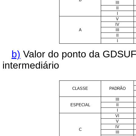
III
II
I
V
IV
A
III
II
I
b)
Valor do ponto da GDSUF
intermediário
CLASSE
PADRÃO
III
ESPECIAL
II
I
VI
V
IV
C
III