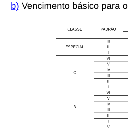
b)
Vencimento básico para os
CLASSE
PADRÃO
III
ESPECIAL
II
I
VI
V
IV
C
III
II
I
VI
V
IV
B
III
II
I
V