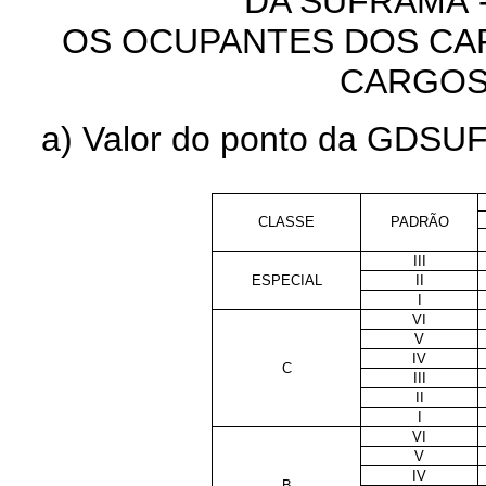
DA SUFRAMA 
OS OCUPANTES DOS CA
CARGOS
a) Valor do ponto da GDSUF
CLASSE
PADRÃO
III
ESPECIAL
II
I
VI
V
IV
C
III
II
I
VI
V
IV
B