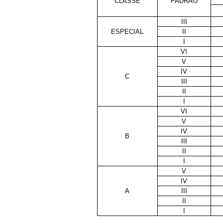
CLASSE
PADRÃO
III
ESPECIAL
II
I
VI
V
IV
C
III
II
I
VI
V
IV
B
III
II
I
V
IV
A
III
II
I