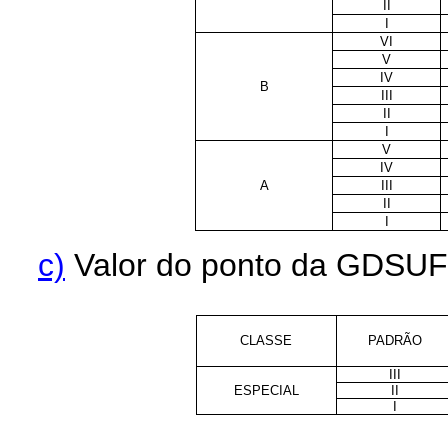
II
I
VI
V
IV
B
III
II
I
V
IV
A
III
II
I
c)
Valor do ponto da GDSUFR
CLASSE
PADRÃO
III
ESPECIAL
II
I