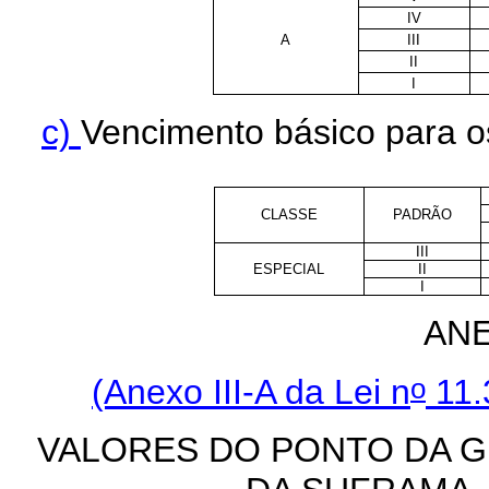
IV
A
III
II
I
c)
Vencimento básico para os
CLASSE
PADRÃO
III
ESPECIAL
II
I
AN
o
(Anexo III-A da Lei n
11.
VALORES DO PONTO DA 