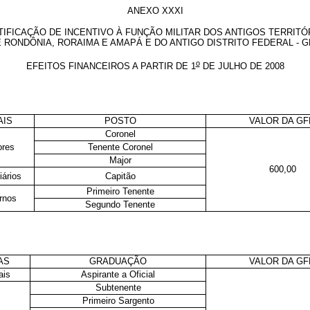
ANEXO XXXI
TIFICAÇÃO DE INCENTIVO À FUNÇÃO MILITAR DOS ANTIGOS TERRITÓ
 RONDÔNIA, RORAIMA E AMAPÁ E DO ANTIGO DISTRITO FEDERAL - 
o
EFEITOS FINANCEIROS A PARTIR DE 1
DE JULHO DE 2008
AIS
POSTO
VALOR DA G
Coronel
ores
Tenente Coronel
Major
600,00
iários
Capitão
Primeiro Tenente
rnos
Segundo Tenente
AS
GRADUAÇÃO
VALOR DA G
ais
Aspirante a Oficial
Subtenente
Primeiro Sargento