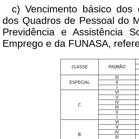
c) Vencimento básico dos c
dos Quadros de Pessoal do Mi
Previdência e Assistência S
Emprego e da FUNASA, referen
CLASSE
PADRÃO
III
ESPECIAL
II
I
VI
V
IV
C
III
II
I
VI
V
IV
B
III