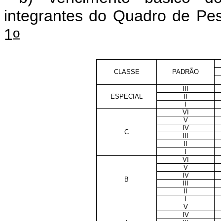
integrantes do Quadro de Pes
o
1
CLASSE
PADRÃO
III
ESPECIAL
II
I
VI
V
IV
C
III
II
I
VI
V
IV
B
III
II
I
V
IV