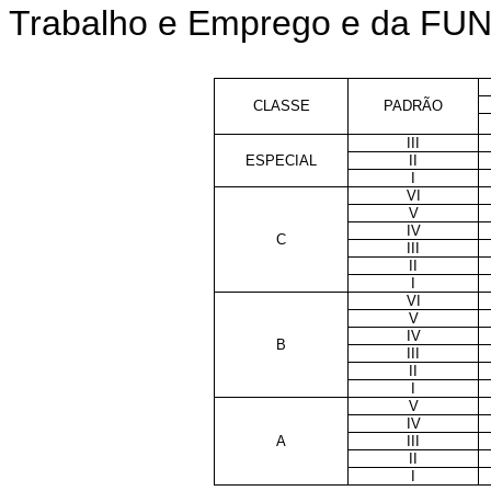
Trabalho e Emprego e da FUNA
CLASSE
PADRÃO
III
ESPECIAL
II
I
VI
V
IV
C
III
II
I
VI
V
IV
B
III
II
I
V
IV
A
III
II
I