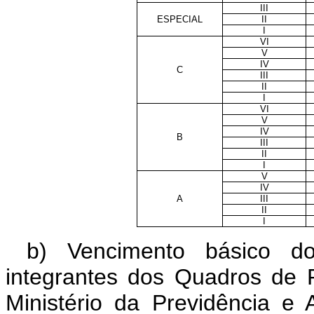
III
ESPECIAL
II
I
VI
V
IV
C
III
II
I
VI
V
IV
B
III
II
I
V
IV
A
III
II
I
b) Vencimento básico do
integrantes dos Quadros de 
Ministério da Previdência e A