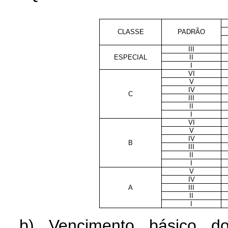
CLASSE
PADRÃO
III
ESPECIAL
II
I
VI
V
IV
C
III
II
I
VI
V
IV
B
III
II
I
V
IV
A
III
II
I
b) Vencimento básico do