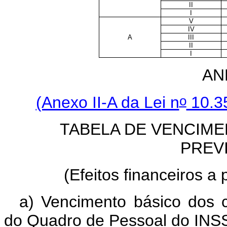
II
I
V
IV
A
III
II
I
AN
o
(Anexo II-A da Lei n
10.35
TABELA DE VENCIME
PREV
(Efeitos financeiros a p
a) Vencimento básico dos c
do Quadro de Pessoal do INSS,