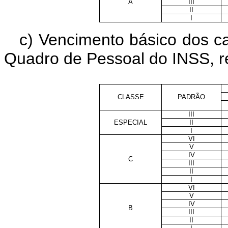
A
III
II
I
c
) Vencimento básico dos car
Quadro de Pessoal do INSS, re
CLASSE
PADRÃO
III
ESPECIAL
II
I
VI
V
IV
C
III
II
I
VI
V
IV
B
III
II