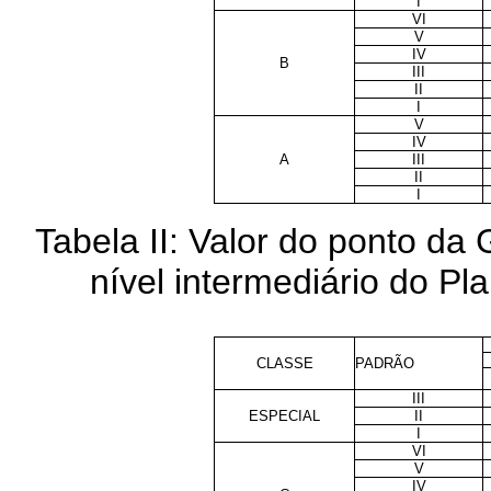
I
VI
V
IV
B
III
II
I
V
IV
A
III
II
I
Tabela II: Valor do ponto d
nível intermediário do P
CLASSE
PADRÃO
III
ESPECIAL
II
I
VI
V
IV