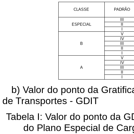
CLASSE
PADRÃO
III
ESPECIAL
II
I
V
IV
B
III
II
I
V
IV
A
III
II
I
b) Valor do ponto da Gratif
de Transportes - GDIT
Tabela I: Valor do ponto da G
do Plano Especial de Carg