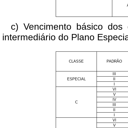
c) Vencimento básico dos 
intermediário do Plano Especi
CLASSE
PADRÃO
III
ESPECIAL
II
I
VI
V
IV
C
III
II
I
VI
V