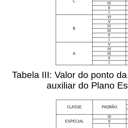
C
III
II
I
VI
V
IV
B
III
II
I
V
IV
A
III
II
I
Tabela III: Valor do ponto 
auxiliar do Plano E
CLASSE
PADRÃO
III
ESPECIAL
II
I