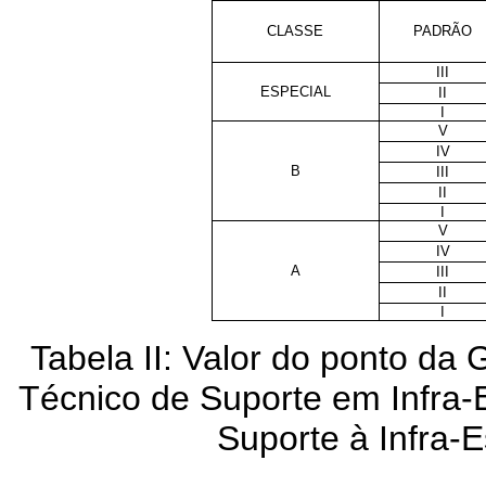
CLASSE
PADRÃO
III
ESPECIAL
II
I
V
IV
B
III
II
I
V
IV
A
III
II
I
Tabela II: Valor do ponto da
Técnico de Suporte em Infra-E
Suporte à Infra-E