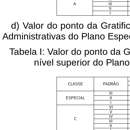
A
III
II
I
d) Valor do ponto da Grati
Administrativas do Plano Esp
Tabela I: Valor do ponto d
nível superior do Plan
CLASSE
PADRÃO
III
ESPECIAL
II
I
VI
V
IV
C
III
II