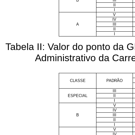
B
III
II
I
V
IV
A
III
II
I
Tabela II: Valor do ponto da
Administrativo da Carre
CLASSE
PADRÃO
III
ESPECIAL
II
I
V
IV
B
III
II
I
V
IV