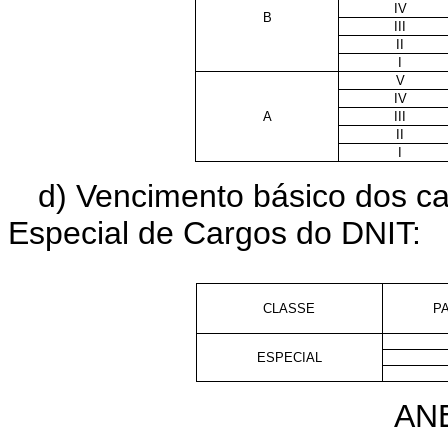
IV
B
III
II
I
V
IV
A
III
II
I
d) Vencimento básico dos car
Especial de Cargos do DNIT:
CLASSE
P
ESPECIAL
AN