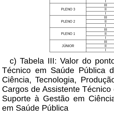
I
III
PLENO 3
II
I
III
PLENO 2
II
I
III
PLENO 1
II
I
III
JÚNIOR
II
I
c) Tabela III: Valor do p
Técnico em Saúde Pública d
Ciência, Tecnologia, Produ
Cargos de Assistente Técnico
Suporte à Gestão em Ciência
em Saúde Pública