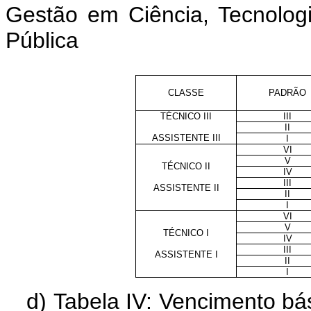
Gestão em Ciência, Tecnolo
Pública
CLASSE
PADRÃO
TÉCNICO III
III
II
ASSISTENTE III
I
VI
V
TÉCNICO II
IV
III
ASSISTENTE II
II
I
VI
V
TÉCNICO I
IV
III
ASSISTENTE I
II
I
d) Tabela IV: Vencimento bá