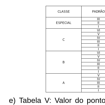
CLASSE
PADRÃO
III
ESPECIAL
II
I
VI
V
IV
C
III
II
I
VI
V
IV
B
III
II
I
V
IV
A
III
II
I
e) Tabela V: Valor do po