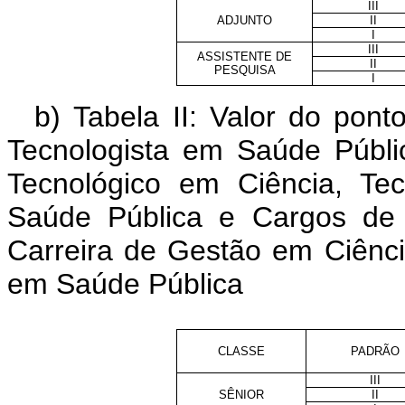
III
ADJUNTO
II
I
III
ASSISTENTE DE
II
PESQUISA
I
b) Tabela II: Valor do po
Tecnologista em Saúde Públi
Tecnológico em Ciência, Te
Saúde Pública e Cargos de
Carreira de Gestão em Ciênci
em Saúde Pública
CLASSE
PADRÃO
III
SÊNIOR
II