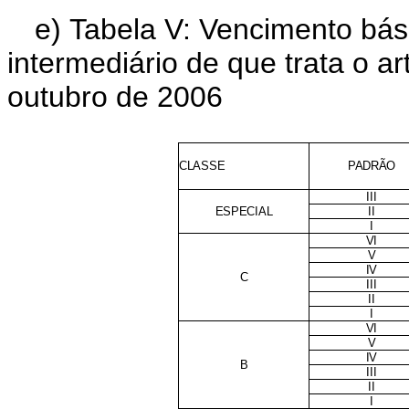
e) Tabela V: Vencimento bás
intermediário de que trata o ar
outubro de 2006
CLASSE
PADRÃO
III
ESPECIAL
II
I
VI
V
IV
C
III
II
I
VI
V
IV
B
III
II
I