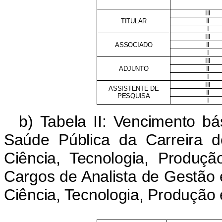
III
TITULAR
II
I
III
ASSOCIADO
II
I
III
ADJUNTO
II
I
III
ASSISTENTE DE
II
PESQUISA
I
b) Tabela II: Vencimento b
Saúde Pública da Carreira 
Ciência, Tecnologia, Produ
Cargos de Analista de Gestão
Ciência, Tecnologia, Produção