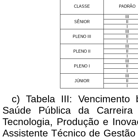
CLASSE
PADRÃO
III
SÊNIOR
II
I
III
PLENO III
II
I
III
PLENO II
II
I
III
PLENO I
II
I
III
JÚNIOR
II
I
c) Tabela III: Vencimento
Saúde Pública da Carreira
Tecnologia, Produção e Inov
Assistente Técnico de Gestão