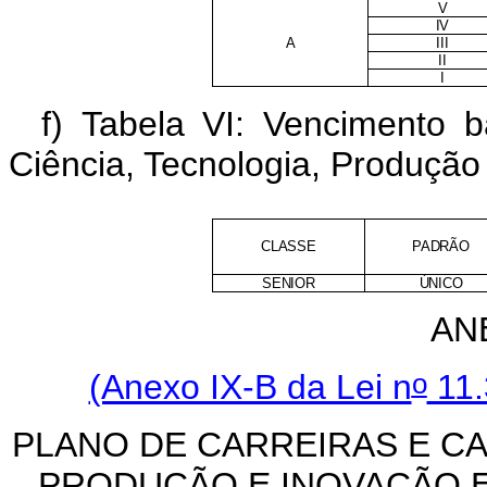
V
IV
A
III
II
I
f) Tabela VI: Vencimento 
Ciência, Tecnologia, Produçã
CLASSE
PADRÃO
SENIOR
ÚNICO
ANE
o
(Anexo IX-B da Lei n
11.
PLANO DE CARREIRAS E CA
PRODUÇÃO E INOVAÇÃO E