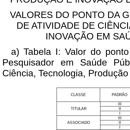
VALORES DO PONTO DA 
DE ATIVIDADE DE CIÊNC
INOVAÇÃO EM SAÚ
a) Tabela I: Valor do po
Pesquisador em Saúde Públ
Ciência, Tecnologia, Produçã
CLASSE
PADRÃO
III
TITULAR
II
I
III
ASSOCIADO
II
I