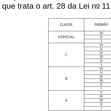
o
que trata o art. 28 da Lei n
11
CLASSE
PADRÃO
III
ESPECIAL
II
I
VI
V
IV
C
III
II
I
VI
V
IV
B
III
II
I
V
IV
A
III
II
I