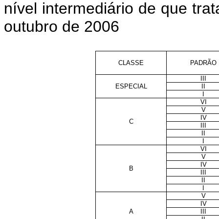
nível intermediário de que trat
outubro de 2006
CLASSE
PADRÃO
III
ESPECIAL
II
I
VI
V
IV
C
III
II
I
VI
V
IV
B
III
II
I
V
IV
A
III