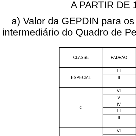
A PARTIR DE 
a) Valor da GEPDIN para os 
intermediário do Quadro de P
CLASSE
PADRÃO
III
ESPECIAL
II
I
VI
V
IV
C
III
II
I
VI