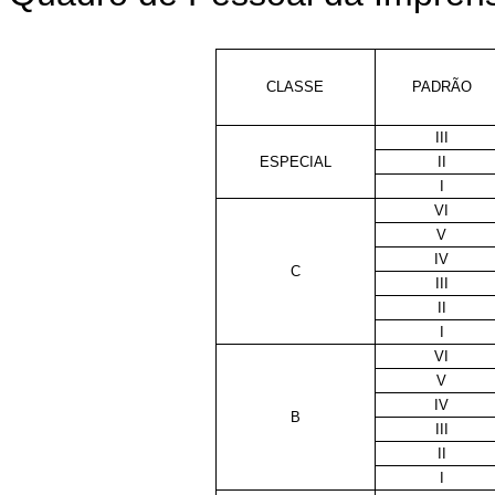
CLASSE
PADRÃO
III
ESPECIAL
II
I
VI
V
IV
C
III
II
I
VI
V
IV
B
III
II
I