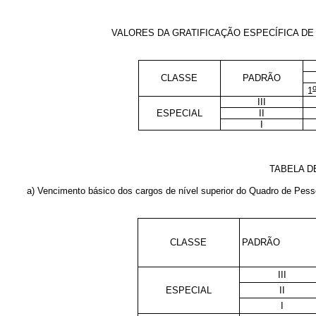
VALORES DA GRATIFICAÇÃO ESPECÍFICA DE 
CLASSE
PADRÃO
1
III
ESPECIAL
II
I
TABELA D
a) Vencimento básico dos cargos de nível superior do Quadro de Pess
CLASSE
PADRÃO
III
ESPECIAL
II
I