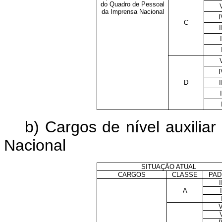
do Quadro de Pessoal
da Imprensa Nacional
I
C
I
I
I
D
I
I
b) Cargos de nível auxili
Nacional
SITUAÇÃO ATUAL
CARGOS
CLASSE
PAD
I
A
I
V