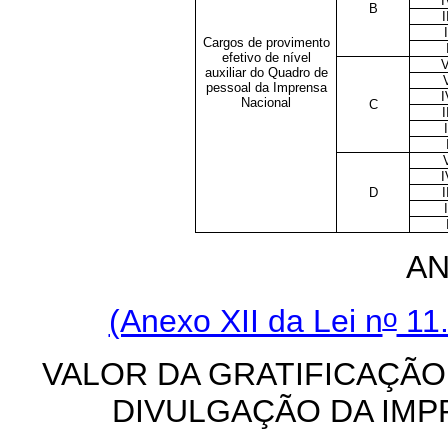
I
B
I
I
Cargos de provimento
efetivo de nível
V
auxiliar do Quadro de
pessoal da Imprensa
I
Nacional
C
I
I
I
D
I
I
AN
o
(Anexo XII da Lei n
11.
VALOR DA GRATIFICAÇÃO
DIVULGAÇÃO DA IMP