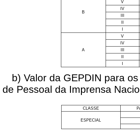
V
IV
B
III
II
I
V
IV
A
III
II
I
b) Valor da GEPDIN para os 
de Pessoal da Imprensa Nacio
CLASSE
P
ESPECIAL