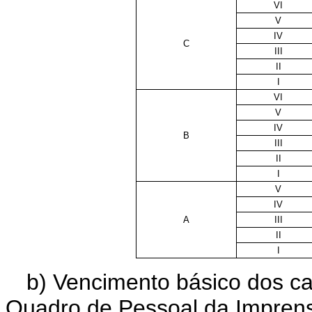
VI
V
IV
C
III
II
I
VI
V
IV
B
III
II
I
V
IV
A
III
II
I
b) Vencimento básico dos ca
Quadro de Pessoal da Impren