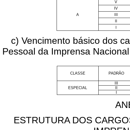
V
IV
A
III
II
I
c) Vencimento básico dos ca
Pessoal da Imprensa Nacional
CLASSE
PADRÃO
III
ESPECIAL
II
I
ANE
ESTRUTURA DOS CARGO