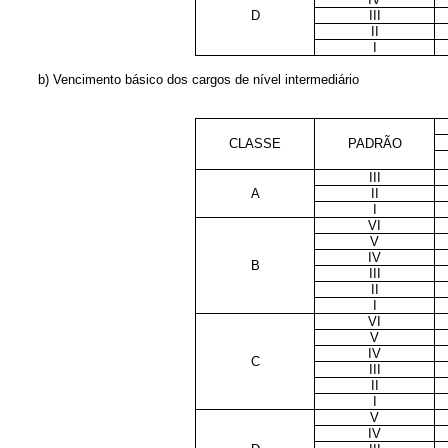
D
III
II
I
b) Vencimento básico dos cargos de nível intermediário
CLASSE
PADRÃO
III
A
II
I
VI
V
IV
B
III
II
I
VI
V
IV
C
III
II
I
V
IV