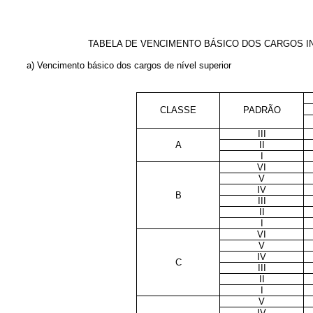
TABELA DE VENCIMENTO BÁSICO DOS CARGOS I
a) Vencimento básico dos cargos de nível superior
CLASSE
PADRÃO
III
A
II
I
VI
V
IV
B
III
II
I
VI
V
IV
C
III
II
I
V
IV