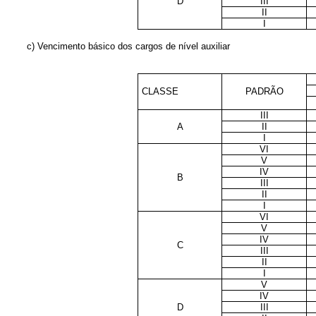
D
III
II
I
c) Vencimento básico dos cargos de nível auxiliar
CLASSE
PADRÃO
III
A
II
I
VI
V
IV
B
III
II
I
VI
V
IV
C
III
II
I
V
IV
D
III