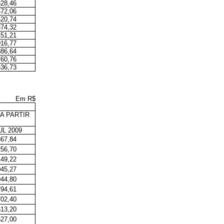
828,46
672,06
520,74
374,32
151,21
016,77
886,64
760,76
636,73
Em R$
A PARTIR
L 2009
367,84
256,70
149,22
045,27
944,80
794,61
702,40
613,20
527,00