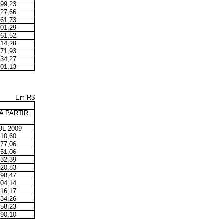
199,23
027,66
861,73
701,29
461,52
314,29
171,93
034,27
901,13
Em R$
A PARTIR
L 2009
210,60
977,06
751,06
532,39
320,83
998,47
804,14
616,17
434,26
258,23
990,10