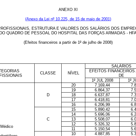
ANEXO XI
(Anexo da Lei n
º
10.225, de 15 de maio de 2001)
ROFISSIONAIS, ESTRUTURA E VALORES DOS SALÁRIOS DOS EMPRE
DO QUADRO DE PESSOAL DO HOSPITAL DAS FORÇAS ARMADAS - HF
(Efeitos financeiros a partir de 1
º
de julho de 2008)
SALÁRIOS
TEGORIAS
EFEITOS FINANCEIROS 
CLASSE
NÍVEL
FISSIONAIS
DE
1
º
JUL 2008
1
º
JU
20
7.169,44
7.
19
6.864,37
7.
D
18
6.637,87
7.
17
6.418,81
7.
16
6.206,99
6.
15
5.890,42
6.
14
5.696,06
6.
C
13
5.508,07
6.
12
5.326,32
5.
Médico
11
5.150,54
5.
10
4.887,85
5.
dontólogo