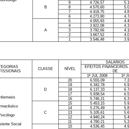
9
4.726,57
5.
B
8
4.570,60
5.
7
4.419,75
4.
6
4.273,90
4.
5
4.055,93
4.
4
3.922,08
4.
A
3
3.792,66
4.
2
3.667,52
4.
1
3.546,48
3.
SALÁRIOS
TEGORIAS
EFEITOS FINANCEIROS 
CLASSE
NÍVEL
FISSIONAIS
DE
1
º
JUL 2008
1
º
JU
20
6.555,09
7.
19
6.342,78
6.
D
18
6.137,33
6.
17
5.938,54
6.
nfermeiro
16
5.746,21
6.
15
5.453,15
5.
macêutico
14
5.276,49
5.
C
13
5.105,61
5.
sicólogo
12
4.940,24
5.
11
4.780,21
5.
tente Social
10
4.536,45
4.