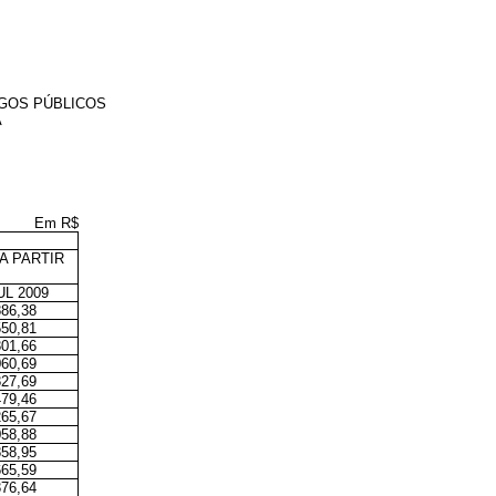
GOS PÚBLICOS
A
Em R$
A PARTIR
L 2009
886,38
550,81
301,66
060,69
827,69
479,46
265,67
058,88
858,95
665,59
376,64