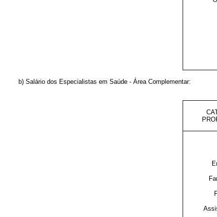
b) Salário dos Especialistas em Saúde - Área Complementar:
CA
PRO
E
Far
P
Assis