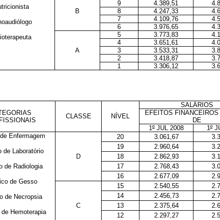
9
4.389,51
4.
tricionista
B
8
4.247,33
4.
7
4.109,76
4.
oaudiólogo
6
3.976,65
4.
5
3.773,83
4.
ioterapeuta
4
3.651,61
4.
A
3
3.533,31
3.
2
3.418,87
3.
1
3.306,12
3.
SALÁRIOS
TEGORIAS
EFEITOS FINANCEIROS 
CLASSE
NÍVEL
FISSIONAIS
DE
1
º
JUL 2008
1
º
JU
 de Enfermagem
20
3.061,67
3.
19
2.960,64
3.
 de Laboratório
D
18
2.862,93
3.
 de Radiologia
17
2.768,43
3.
16
2.677,09
2.
ico de Gesso
15
2.540,55
2.
14
2.456,73
2.
o de Necropsia
C
13
2.375,64
2.
 de Hemoterapia
12
2.297,27
2.