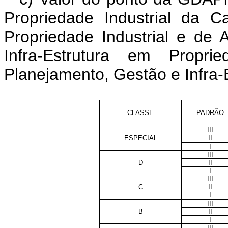
Propriedade Industrial da 
Propriedade Industrial e de 
Infra-Estrutura em Propri
Planejamento, Gestão e Infra-E
CLASSE
PADRÃO
III
ESPECIAL
II
I
III
D
II
I
III
C
II
I
III
B
II
I
III