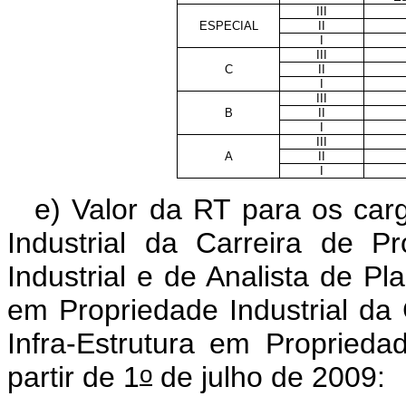
III
ESPECIAL
II
I
III
C
II
I
III
B
II
I
III
A
II
I
e) Valor da RT para os car
Industrial da Carreira de 
Industrial e de Analista de Pl
em Propriedade Industrial da
Infra-Estrutura em Propriedad
o
partir de 1
de julho de 2009: