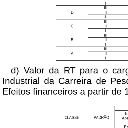
I
III
D
II
I
III
C
II
I
III
B
II
I
III
A
II
I
d) Valor da RT para o car
Industrial da Carreira de Pes
Efeitos financeiros a partir de 
E
CLASSE
PADRÃO
Ape
Es