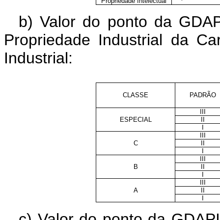
Propriedade Intelectual
b) Valor do ponto da GDAP
Propriedade Industrial da C
Industrial:
CLASSE
PADRÃO
III
ESPECIAL
II
I
III
C
II
I
III
B
II
I
III
A
II
I
c) Valor do ponto da GDAPI