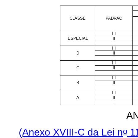
CLASSE
PADRÃO
III
ESPECIAL
II
I
III
D
II
I
III
C
II
I
III
B
II
I
III
A
II
I
AN
o
(Anexo XVIII-C da Lei n
11