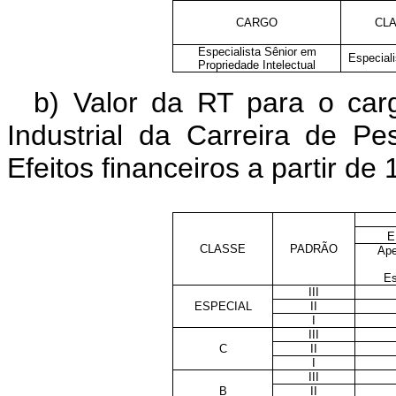
CARGO
CL
Especialista Sênior em
Especiali
Propriedade Intelectual
b) Valor da RT para o car
Industrial da Carreira de P
Efeitos financeiros a partir de 
E
CLASSE
PADRÃO
Ape
Es
III
ESPECIAL
II
I
III
C
II
I
III
B
II