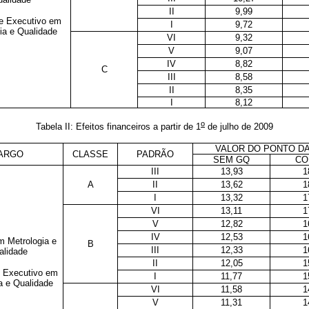
II
9,99
te Executivo em
I
9,72
ia e Qualidade
VI
9,32
V
9,07
IV
8,82
C
III
8,58
II
8,35
I
8,12
o
Tabela II: Efeitos financeiros a partir de 1
de julho de 2009
VALOR DO PONTO DA
ARGO
CLASSE
PADRÃO
SEM GQ
CO
III
13,93
1
A
II
13,62
1
I
13,32
1
VI
13,11
1
V
12,82
1
IV
12,53
1
m Metrologia e
B
III
12,33
1
alidade
II
12,05
1
e Executivo em
I
11,77
1
a e Qualidade
VI
11,58
1
V
11,31
1