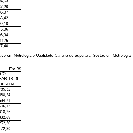
94,63
37,26
85,37
46,42
09,10
76,36
08,94
88,26
77,40
tivo em Metrologia e Qualidade Carreira de Suporte à Gestão em Metrologia
Em R$
ICO
PARTIR DE
UL 2009
785,32
688,24
594,71
506,13
418,25
332,69
252,30
172,39