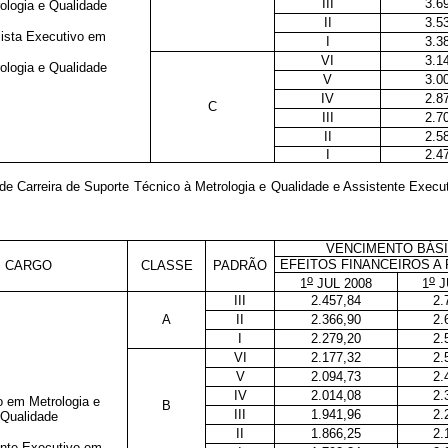
III
3.6
ologia e Qualidade
II
3.5
ista Executivo em
I
3.3
VI
3.1
ologia e Qualidade
V
3.0
IV
2.8
C
III
2.7
II
2.5
I
2.4
e Carreira de Suporte Técnico à Metrologia e Qualidade e Assistente Execu
VENCIMENTO BÁS
EFEITOS FINANCEIROS A 
CARGO
CLASSE
PADRÃO
o
o
1
JUL 2008
1
J
III
2.457,84
2.
A
II
2.366,90
2.
I
2.279,20
2.
VI
2.177,32
2.
V
2.094,73
2.
IV
2.014,08
2.
o em Metrologia e
B
III
1.941,96
2.
Qualidade
II
1.866,25
2.
nte Executivo em