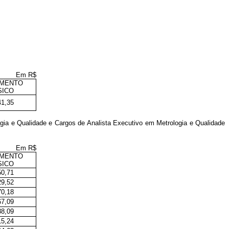
Em R$
IMENTO
SICO
41,35
gia e Qualidade e Cargos de Analista Executivo em Metrologia e Qualidade
Em R$
IMENTO
SICO
50,71
29,52
70,18
67,09
88,09
15,24