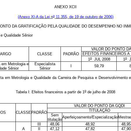
ANEXO XCII
o
(Anexo XI-A da Lei n
11.355, de 19 de outubro de 2006)
ONTO DA GRATIFICAÇÃO PELA QUALIDADE DO DESEMPENHO NO INM
 e Qualidade Sênior
VALOR DO PONTO DA
EFEITOS FINANCEIROS A 
ARGO
CLASSE
PADRÃO
o
o
1
JUL 2008
1
J
a em Metrologia e
Especialista
I
59,79
dade Sênior
Sênior
ta em Metrologia e Qualidade da Carreira de Pesquisa e Desenvolvimento e
o
Tabela I: Efeitos financeiros a partir de 1
de julho de 2008
VALOR DO PONTO DA GQDI
TITULAÇÃO
GOS
CLASSE
PADRÃO
Sem
Aperfeiçoamento/Especialização
Mestra
titulação
III
48,06
48,92
48,95
A
II
47,12
47,82
47,90