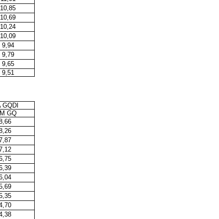
10,85
10,69
10,24
10,09
9,94
9,79
9,65
9,51
 GQDI
M GQ
8,66
8,26
7,87
7,12
6,75
6,39
6,04
5,69
5,35
4,70
4,38