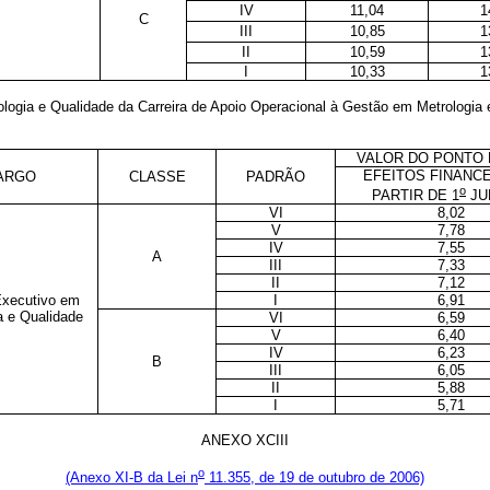
IV
11,04
1
C
III
10,85
1
II
10,59
1
I
10,33
1
ologia e Qualidade da Carreira de Apoio Operacional à Gestão em Metrologia 
VALOR DO PONTO 
EFEITOS FINANCE
ARGO
CLASSE
PADRÃO
o
PARTIR DE 1
JU
VI
8,02
V
7,78
IV
7,55
A
III
7,33
II
7,12
 Executivo em
I
6,91
a e Qualidade
VI
6,59
V
6,40
IV
6,23
B
III
6,05
II
5,88
I
5,71
ANEXO XCIII
o
(Anexo XI-B da Lei n
11.355, de 19 de outubro de 2006)