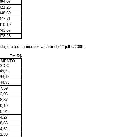
094,57
021,25
948,69
877,71
810,19
743,57
678,28
o
ade
, efeitos financeiros a partir de 1
julho/2008
:
Em R$
IMENTO
SICO
45,22
94,12
44,93
7,59
2,06
8,87
9,19
0,94
4,27
8,63
4,52
1,89