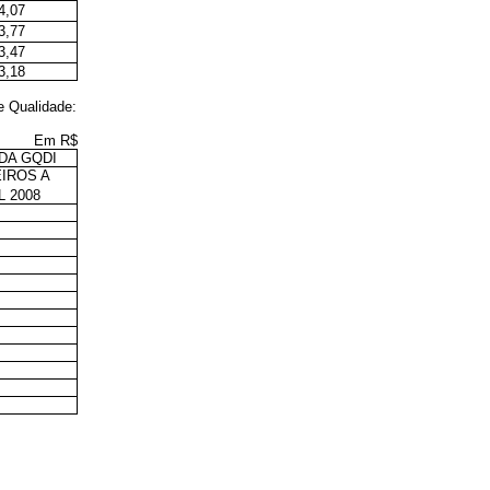
4,07
3,77
3,47
3,18
e Qualidade:
Em R$
DA GQDI
IROS A
L 2008