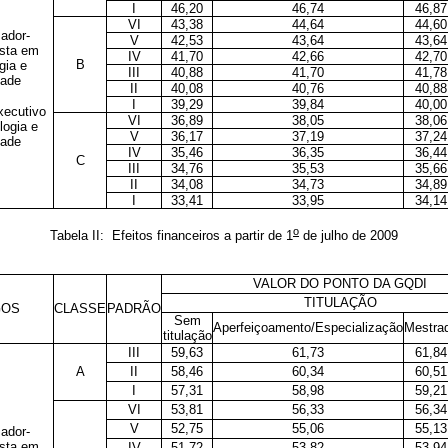
I
46,20
46,74
46,87
VI
43,38
44,64
44,60
ador-
V
42,53
43,64
43,64
ista em
IV
41,70
42,66
42,70
B
gia e
III
40,88
41,70
41,78
dade
II
40,08
40,76
40,88
I
39,29
39,84
40,00
xecutivo
VI
36,89
38,05
38,06
logia e
V
36,17
37,19
37,24
dade
IV
35,46
36,35
36,44
C
III
34,76
35,53
35,66
II
34,08
34,73
34,89
I
33,41
33,95
34,14
o
Tabela II: Efeitos financeiros a partir de 1
de julho de 2009
VALOR DO PONTO DA GQDI
TITULAÇÃO
GOS
CLASSE
PADRÃO
Sem
Aperfeiçoamento/Especialização
Mestra
titulação
III
59,63
61,73
61,84
A
II
58,46
60,34
60,51
I
57,31
58,98
59,21
VI
53,81
56,33
56,34
V
52,75
55,06
55,13
ador-
ista em
IV
51,72
53,82
53,94