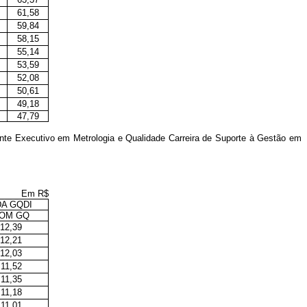
61,58
59,84
58,15
55,14
53,59
52,08
50,61
49,18
47,79
ente Executivo em Metrologia e Qualidade Carreira de Suporte à Gestão em
Em R$
A GQDI
OM GQ
12,39
12,21
12,03
11,52
11,35
11,18
11,01