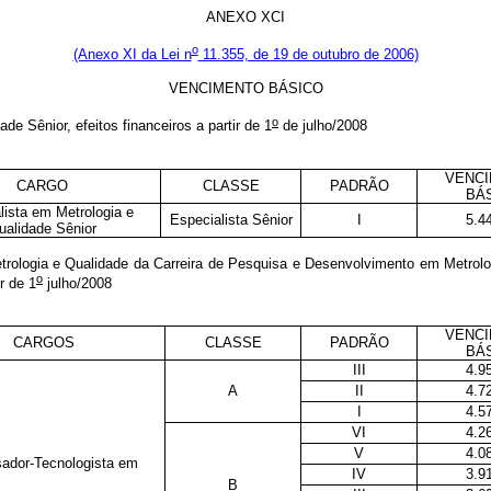
ANEXO XCI
o
(Anexo XI da Lei n
11.355, de 19 de outubro de 2006)
VENCIMENTO BÁSICO
o
dade Sênior
, efeitos financeiros a partir de 1
de julho/2008
VENC
CARGO
CLASSE
PADRÃO
BÁ
lista em Metrologia e
Especialista Sênior
I
5.4
ualidade Sênior
rologia e Qualidade da Carreira de Pesquisa e Desenvolvimento em Metrolo
o
ir de 1
julho/2008
VENC
CARGOS
CLASSE
PADRÃO
BÁ
III
4.9
A
II
4.7
I
4.5
VI
4.2
V
4.0
ador-Tecnologista em
IV
3.9
B