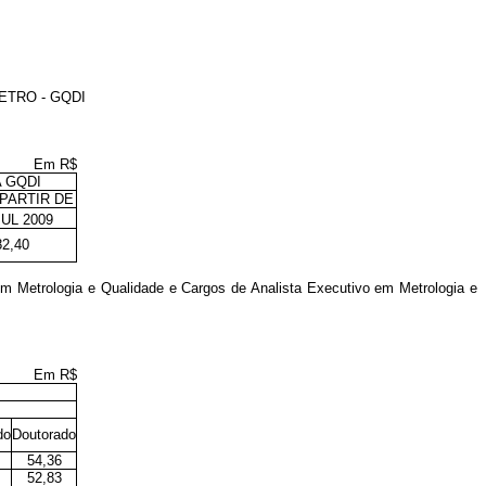
ETRO - GQDI
Em R$
 GQDI
PARTIR DE
UL 2009
82,40
m Metrologia e Qualidade e Cargos de Analista Executivo em Metrologia e
Em R$
do
Doutorado
54,36
52,83