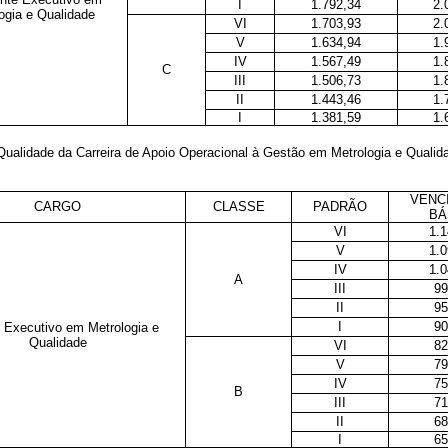
I
1.792,34
2.
ogia e Qualidade
VI
1.703,93
2.
V
1.634,94
1.
IV
1.567,49
1.
C
III
1.506,73
1.
II
1.443,46
1.
I
1.381,59
1.
Qualidade da Carreira de Apoio Operacional à Gestão em Metrologia e Qualid
VENC
CARGO
CLASSE
PADRÃO
BÁ
VI
1.1
V
1.0
IV
1.0
A
III
99
II
95
I
90
r Executivo em Metrologia e
Qualidade
VI
82
V
79
IV
75
B
III
71
II
68
I
65