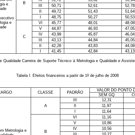
B
gia e
III
50,71
52,61
52,78
dade
II
49,72
51,43
51,64
I
48,75
50,27
50,53
xecutivo
logia e
VI
45,77
48,01
48,08
dade
V
44,87
46,93
47,05
IV
43,99
45,87
46,04
C
III
43,13
44,84
45,05
II
42,28
43,83
44,08
I
41,45
42,84
43,13
e Qualidade Carreira de Suporte Técnico à Metrologia e Qualidade e Assist
o
Tabela I: Efeitos financeiros a partir de 1
de julho de 2008
VALOR DO PONTO D
CARGO
CLASSE
PADRÃO
SEM GQ
C
III
12,31
A
II
11,97
I
11,64
VI
11,16
V
10,86
IV
10,56
em Metrologia e
B
III
10,27
alidade