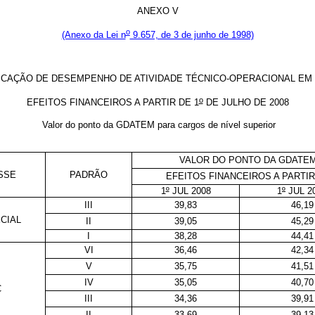
ANEXO V
o
(Anexo da Lei n
9.657, de 3 de junho de 1998)
ICAÇÃO DE DESEMPENHO DE ATIVIDADE TÉCNICO-OPERACIONAL EM 
o
EFEITOS FINANCEIROS A PARTIR DE 1
DE JULHO DE 2008
Valor do ponto da GDATEM para cargos de nível superior
VALOR DO PONTO DA GDATE
SSE
PADRÃO
EFEITOS FINANCEIROS A PARTIR
1
º
JUL 2008
1
º
JUL 2
III
39,83
46,19
CIAL
II
39,05
45,29
I
38,28
44,41
VI
36,46
42,34
V
35,75
41,51
IV
35,05
40,70
C
III
34,36
39,91
II
33,69
39,13