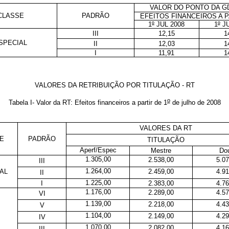
VALOR DO PONTO DA G
CLASSE
PADRÃO
EFEITOS FINANCEIROS A P
1
º
JUL 2008
1
º
J
III
12,15
1
SPECIAL
II
12,03
1
I
11,91
1
VALORES DA RETRIBUIÇÃO POR TITULAÇÃO - RT
o
Tabela I- Valor da RT: Efeitos financeiros a partir de 1
de julho de 2008
VALORES DA RT
E
PADRÃO
TITULAÇÃO
Aperf/Espec
Mestre
Dou
1.305,00
2.538,00
5.07
III
1.264,00
AL
2.459,00
4.91
II
1.225,00
I
2.383,00
4.76
1.176,00
2.289,00
4.57
VI
1.139,00
2.218,00
4.43
V
1.104,00
2.149,00
4.29
IV
1.070,00
2.082,00
4.16
III