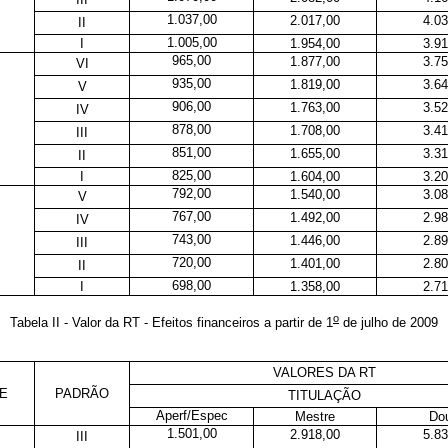
1.037,00
2.017,00
4.03
II
1.005,00
I
1.954,00
3.91
965,00
1.877,00
3.75
VI
935,00
1.819,00
3.64
V
906,00
1.763,00
3.52
IV
878,00
1.708,00
3.41
III
851,00
1.655,00
3.31
II
825,00
I
1.604,00
3.20
792,00
1.540,00
3.08
V
767,00
1.492,00
2.98
IV
743,00
1.446,00
2.89
III
720,00
1.401,00
2.80
II
698,00
I
1.358,00
2.71
o
Tabela II - Valor da RT - Efeitos financeiros a partir de 1
de julho de 2009
VALORES DA RT
E
PADRÃO
TITULAÇÃO
Aperf/Espec
Mestre
Dou
1.501,00
2.918,00
5.83
III