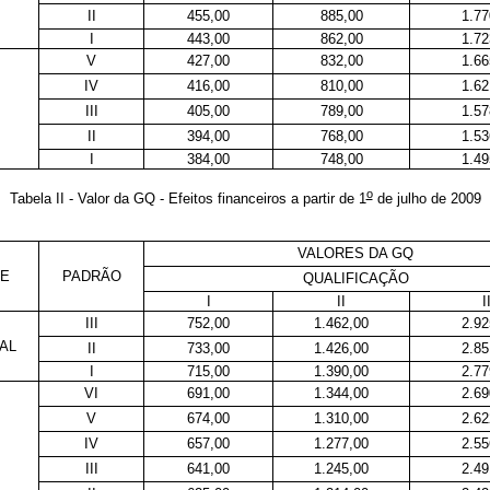
II
455,00
885,00
1.77
I
443,00
862,00
1.72
V
427,00
832,00
1.66
IV
416,00
810,00
1.62
III
405,00
789,00
1.57
II
394,00
768,00
1.53
I
384,00
748,00
1.49
o
Tabela II - Valor da GQ - Efeitos financeiros a partir de 1
de julho de 2009
VALORES DA GQ
E
PADRÃO
QUALIFICAÇÃO
I
II
I
III
752,00
1.462,00
2.92
AL
II
733,00
1.426,00
2.85
I
715,00
1.390,00
2.77
VI
691,00
1.344,00
2.69
V
674,00
1.310,00
2.62
IV
657,00
1.277,00
2.55
III
641,00
1.245,00
2.49