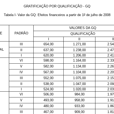
GRATIFICAÇÃO POR QUALIFICAÇÃO - GQ
o
Tabela I- Valor da GQ: Efeitos financeiros a partir de 1
de julho de 2008
VALORES DA GQ
E
PADRÃO
QUALIFICAÇÃO
I
II
I
III
654,00
1.271,00
2.54
AL
II
637,00
1.238,00
2.47
I
620,00
1.206,00
2.41
VI
598,00
1.164,00
2.33
V
582,00
1.134,00
2.26
IV
567,00
1.104,00
2.20
III
552,00
1.075,00
2.15
II
538,00
1.047,00
2.09
I
524,00
1.020,00
2.03
VI
506,00
984,00
1.97
V
493,00
958,00
1.91
IV
480,00
933,00
1.86
III
467,00
909,00
1.81