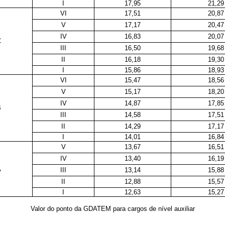
I
17,95
21,29
VI
17,51
20,87
V
17,17
20,47
IV
16,83
20,07
C
III
16,50
19,68
II
16,18
19,30
I
15,86
18,93
VI
15,47
18,56
V
15,17
18,20
IV
14,87
17,85
B
III
14,58
17,51
II
14,29
17,17
I
14,01
16,84
V
13,67
16,51
IV
13,40
16,19
A
III
13,14
15,88
II
12,88
15,57
I
12,63
15,27
Valor do ponto da GDATEM para cargos de nível auxiliar