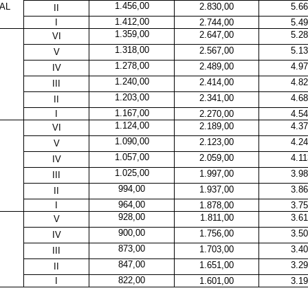
1.456,00
AL
2.830,00
5.66
II
1.412,00
I
2.744,00
5.49
1.359,00
2.647,00
5.28
VI
1.318,00
2.567,00
5.13
V
1.278,00
2.489,00
4.97
IV
1.240,00
2.414,00
4.82
III
1.203,00
2.341,00
4.68
II
1.167,00
I
2.270,00
4.54
1.124,00
2.189,00
4.37
VI
1.090,00
2.123,00
4.24
V
1.057,00
2.059,00
4.11
IV
1.025,00
1.997,00
3.98
III
994,00
1.937,00
3.86
II
964,00
I
1.878,00
3.75
928,00
1.811,00
3.61
V
900,00
1.756,00
3.50
IV
873,00
1.703,00
3.40
III
847,00
1.651,00
3.29
II
822,00
I
1.601,00
3.19