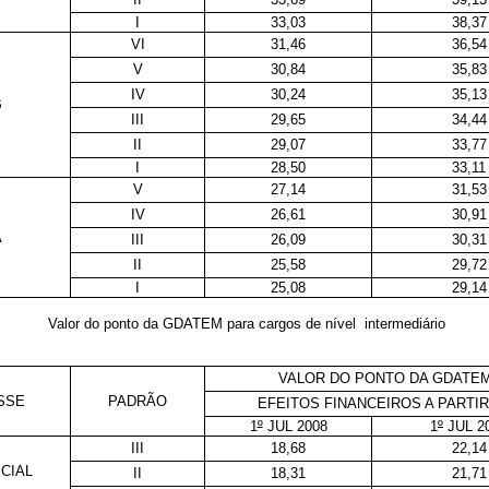
I
33,03
38,37
VI
31,46
36,54
V
30,84
35,83
IV
30,24
35,13
B
III
29,65
34,44
II
29,07
33,77
I
28,50
33,11
V
27,14
31,53
IV
26,61
30,91
A
III
26,09
30,31
II
25,58
29,72
I
25,08
29,14
Valor do ponto da GDATEM para cargos de nível intermediário
VALOR DO PONTO DA GDATE
SSE
PADRÃO
EFEITOS FINANCEIROS A PARTIR
1
º
JUL 2008
1
º
JUL 2
III
18,68
22,14
CIAL
II
18,31
21,71