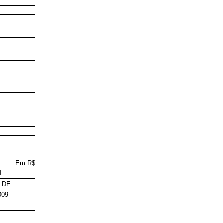
Em R$
M
 DE
009