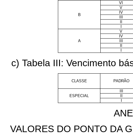
VI
V
IV
B
III
II
I
V
IV
A
III
II
I
c) Tabela III: Vencimento bás
CLASSE
PADRÃO
III
ESPECIAL
II
I
ANE
VALORES DO PONTO DA 