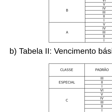
VI
V
IV
B
III
II
I
V
IV
A
III
II
I
b) Tabela II: Vencimento bás
CLASSE
PADRÃO
III
ESPECIAL
II
I
VI
V
IV
C
III
II
I