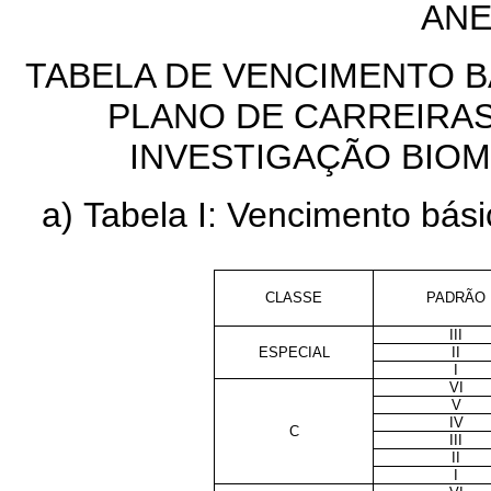
ANE
TABELA DE VENCIMENTO 
PLANO DE CARREIRAS
INVESTIGAÇÃO BIOM
a) Tabela I: Vencimento bási
CLASSE
PADRÃO
III
ESPECIAL
II
I
VI
V
IV
C
III
II
I