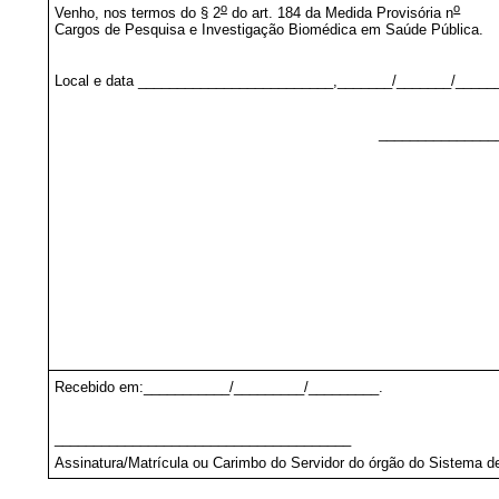
o
o
Venho, nos termos do § 2
do art. 18
4
da Medida Provisória n
, de
Cargos de Pesquisa e Investigação Biomédica em Saúde Pública.
Local e data _________________________,_______/_______/_____
_______________
Recebido em:___________/_________/_________.
______________________________________
Assinatura/Matrícula ou Carimbo do Servidor do órgão do Sistema d