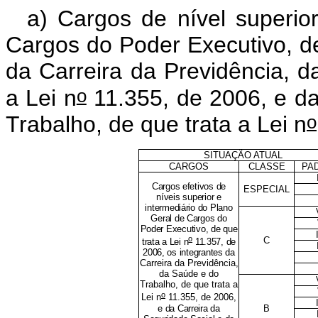
a) Cargos de nível superio
Cargos do Poder Executivo, de
da Carreira da Previdência, d
o
a Lei n
11.355, de 2006, e da
o
Trabalho, de que trata a Lei n
SITUAÇÃO ATUAL
CARGOS
CLASSE
PA
Cargos efetivos de
ESPECIAL
níveis superior e
intermediário do Plano
Geral de Cargos do
Poder Executivo, de que
o
C
trata a Lei n
11.357, de
2006, os integrantes da
Carreira da Previdência,
da Saúde e do
Trabalho, de que trata a
o
Lei n
11.355, de 2006,
e da Carreira da
B