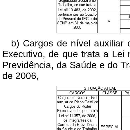
Seguridade Social e do
Trabalho, de que trata a
o
Lei n
10.483, de 2002
,
pertencentes ao Quadro
de Pessoal
do IEC e do
A
CENP
em 31 de maio de
2008
b) Cargos de nível auxilia
Executivo, de que trata a Lei 
Previdência, da Saúde e do Tra
de 2006
,
SITUAÇÃO ATUAL
CARGOS
CLASSE
PA
Cargos efetivos de nível
auxiliar do Plano Geral de
Cargos do Poder
Executivo, de que trata a
o
Lei n
11.357, de 2006,
os integrantes da
Carreira da Previdência,
ESPECIAL
da Saúde e do Trabalho,