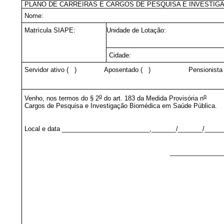
PLANO DE CARREIRAS E CARGOS DE PESQUISA E INVESTIG
Nome:
Matrícula SIAPE:
Unidade de Lotação:
Cidade:
Servidor ativo ( ) Aposentado ( ) Pensionista 
o
o
Venho, nos termos do § 2
do art.
183
da Medida Provisória n
, de
Cargos de Pesquisa e Investigação Biomédica em Saúde Pública.
Local e data _________________________,_______/_______/_____
_______________