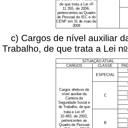
o
de que trata a Lei n
11.355, de 2006,
pertencentes ao Quadro
de Pessoal
do IEC e do
CENP
em 31 de maio de
2008
c) Cargos de nível auxiliar 
o
Trabalho, de que trata a Lei n
SITUAÇÃO ATUAL
CARGOS
CLASSE
PA
ESPECIAL
Cargos efetivos de
nível auxiliar da
C
Carreira da
Seguridade Social e
do Trabalho, de que
o
trata a
Lei n
10.483, de 2002
,
pertencentes ao
B
Quadro de Pessoal