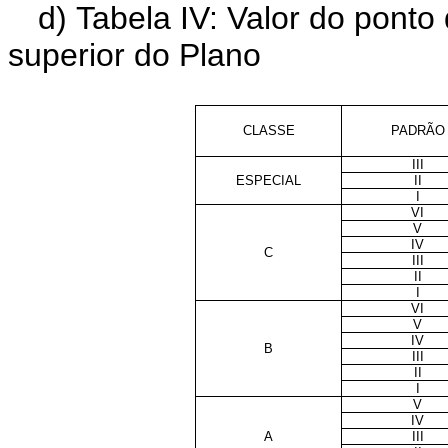
d
) Tabela IV: Valor do pont
superior do Plano
CLASSE
PADRÃO
III
ESPECIAL
II
I
VI
V
IV
C
III
II
I
VI
V
IV
B
III
II
I
V
IV
A
III