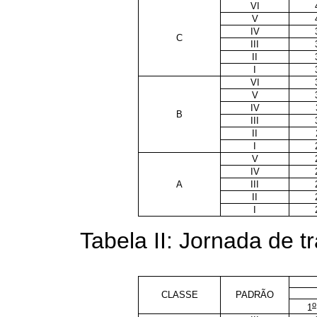
VI
V
IV
C
III
II
I
VI
V
IV
B
III
II
I
V
IV
A
III
II
I
Tabela II: Jornada de 
CLASSE
PADRÃO
o
1