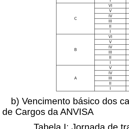
I
VI
V
IV
C
III
II
I
VI
V
IV
B
III
II
I
V
IV
A
III
II
I
b) Vencimento básico dos c
de Cargos da ANVISA
Tabela I: Jornada de t