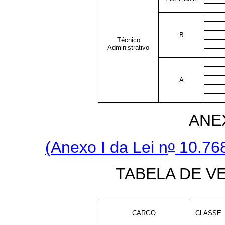
B
Técnico
Administrativo
A
ANE
o
(Anexo I da Lei n
10.768
TABELA DE V
CARGO
CLASSE