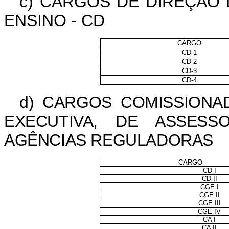
c) CARGOS DE DIREÇÃO 
ENSINO - CD
CARGO
CD-1
CD-2
CD-3
CD-4
d) CARGOS COMISSIONA
EXECUTIVA, DE ASSESS
AGÊNCIAS REGULADORAS
CARGO
CD I
CD II
CGE I
CGE II
CGE III
CGE IV
CA I
CA II