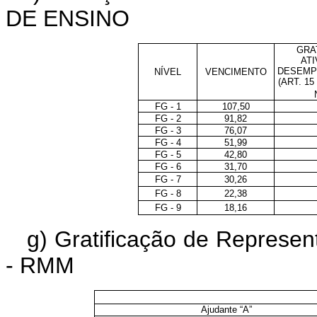
DE ENSINO
GRA
ATI
DESEMP
NÍVEL
VENCIMENTO
(ART. 1
FG - 1
107,50
FG - 2
91,82
FG - 3
76,07
FG - 4
51,99
FG - 5
42,80
FG - 6
31,70
FG - 7
30,26
FG - 8
22,38
FG - 9
18,16
g) Gratificação de Represen
- RMM
Ajudante “A”