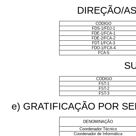
DIREÇÃO/A
CÓDIGO
FDS-1/FDJ-1
FDE-1/FCA-1
FDE-2/FCA-2
FDT-1/FCA-3
FDO-1/FCA-4
FCA-5
S
CÓDIGO
FST-1
FST-2
FST-3
e) GRATIFICAÇÃO POR S
DENOMINAÇÃO
Coordenador Técnico
Coordenador de Informática