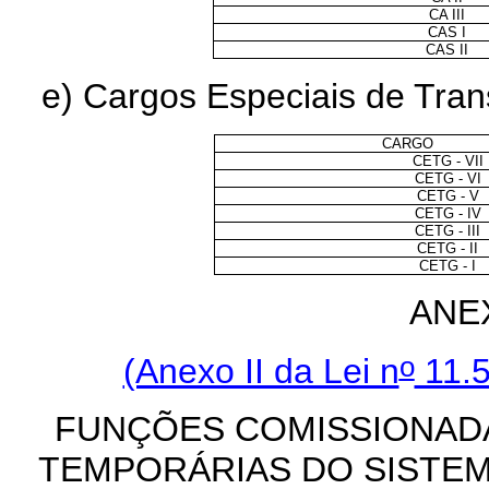
CA III
CAS I
CAS II
e) Cargos Especiais de Tra
CARGO
CETG - VII
CETG - VI
CETG - V
CETG - IV
CETG - III
CETG - II
CETG - I
ANEX
o
(Anexo II da Lei n
11.5
FUNÇÕES COMISSIONADA
TEMPORÁRIAS DO SISTEM