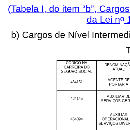
(Tabela I, do item “b”, Cargo
o
da Lei n
1
b) Cargos de Nível Intermedi
T
CÓDIGO NA
DENOMINAÇ
CARREIRA DO
ATUAL
SEGURO SOCIAL
AGENTE DE
434151
PORTARIA
AUXILIAR D
434145
SERVIÇOS GER
AUXILIAR
434094
OPERACIONAL
SERVIÇOS DIVE