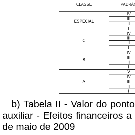
CLASSE
PADRÃ
IV
III
ESPECIAL
II
I
IV
III
C
II
I
IV
III
B
II
I
V
IV
A
III
II
I
b) Tabela II -
Valor do pont
auxiliar - Efeitos financeiros a
de maio de 2009