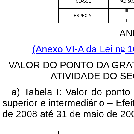
CLASSE
PADRÃ
III
ESPECIAL
II
I
AN
o
(Anexo VI-A da Lei n
1
VALOR DO PONTO DA GRA
ATIVIDADE DO S
a) Tabela I:
Valor do ponto
superior e intermediário – Efei
de 2008 até 31 de maio de 20