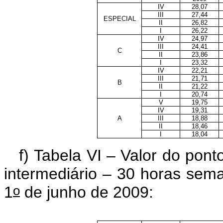
IV
28,07
III
27,44
ESPECIAL
II
26,82
I
26,22
IV
24,97
III
24,41
C
II
23,86
I
23,32
IV
22,21
III
21,71
B
II
21,22
I
20,74
V
19,75
IV
19,31
A
III
18,88
II
18,46
I
18,04
f) Tabela VI – Valor do pon
intermediário – 30 horas sema
o
1
de junho de 2009: