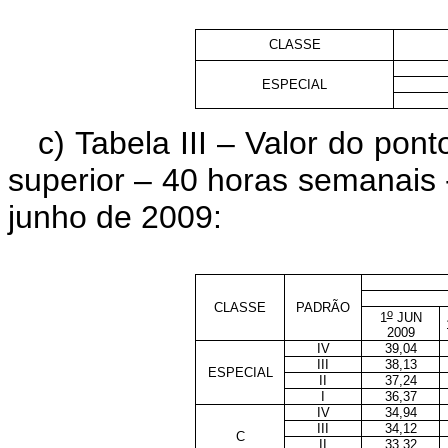
CLASSE
ESPECIAL
c) Tabela III – Valor do po
superior – 40 horas semanais
junho de 2009:
CLASSE
PADRÃO
o
1
JUN
2009
IV
39,04
III
38,13
ESPECIAL
II
37,24
I
36,37
IV
34,94
III
34,12
C
II
33,32