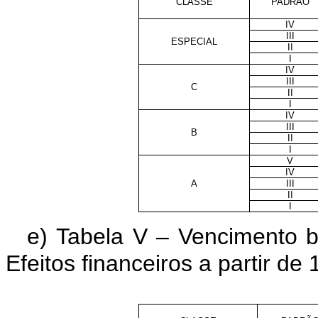
CLASSE
PADRÃO
IV
III
ESPECIAL
II
I
IV
III
C
II
I
IV
III
B
II
I
V
IV
A
III
II
I
e) Tabela V –
Vencimento bá
Efeitos financeiros a partir de 