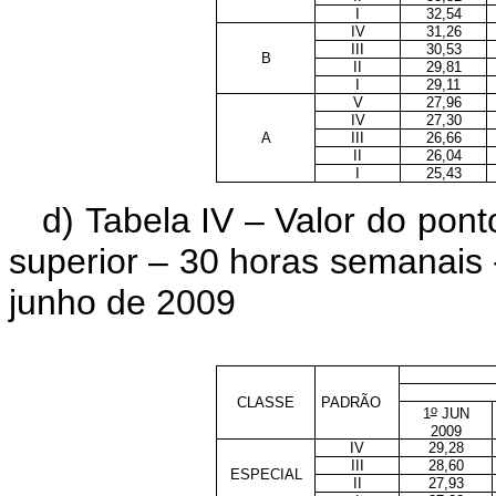
I
32,54
IV
31,26
III
30,53
B
II
29,81
I
29,11
V
27,96
IV
27,30
A
III
26,66
II
26,04
I
25,43
d) Tabela IV – Valor do pon
superior – 30 horas semanais
junho de 2009
CLASSE
PADRÃO
o
1
JUN
2009
IV
29,28
III
28,60
ESPECIAL
II
27,93