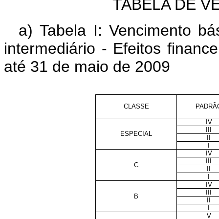
TABELA DE V
a) Tabela I:
Vencimento bás
intermediário - Efeitos finance
até 31 de maio de 2009
CLASSE
PADRÃ
IV
III
ESPECIAL
II
I
IV
III
C
II
I
IV
III
B
II
I
V