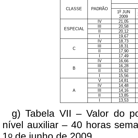
CLASSE
PADRÃO
o
1
JUN
2009
IV
21,05
III
20,58
ESPECIAL
II
20,12
I
19,67
IV
18,73
III
18,31
C
II
17,90
I
17,49
IV
16,66
III
16,28
B
II
15,92
I
15,56
V
14,81
IV
14,48
A
III
14,16
II
13,85
I
13,53
g) Tabela VII – Valor do 
nível auxiliar – 40 horas sema
o
1
de junho de 2009