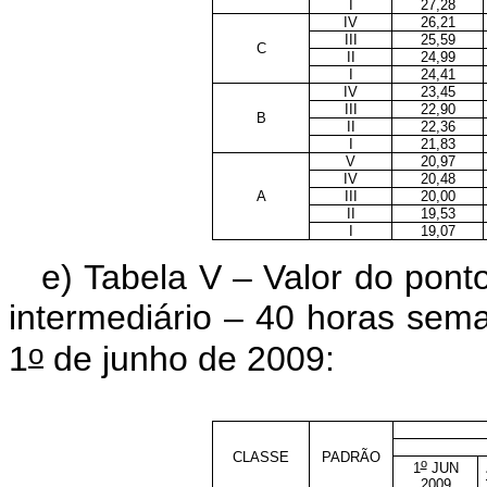
I
27,28
IV
26,21
III
25,59
C
II
24,99
I
24,41
IV
23,45
III
22,90
B
II
22,36
I
21,83
V
20,97
IV
20,48
A
III
20,00
II
19,53
I
19,07
e) Tabela V – Valor do pon
intermediário – 40 horas sema
o
1
de junho de 2009:
CLASSE
PADRÃO
o
1
JUN
2009