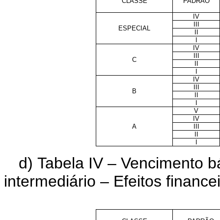
CLASSE
PADRÃO
IV
III
ESPECIAL
II
I
IV
III
C
II
I
IV
III
B
II
I
V
IV
A
III
II
I
d) Tabela IV –
Vencimento bá
intermediário – Efeitos financei