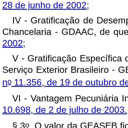
28 de junho de 2002;
IV -
Gratificação de Desemp
Chancelaria - GDAAC,
de que
2002;
V - Gratificação Específica
Serviço Exterior Brasileiro -
o
n
11.356, de 19 de outubro d
VI - Vantagem Pecuniária In
10.698, de 2 de julho de 2003.
o
§ 3
O valor da GEASEB fic