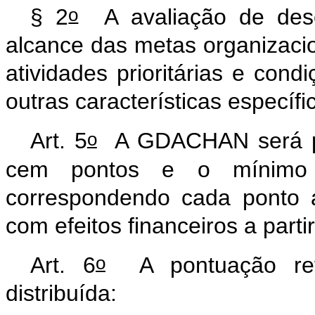
o
§ 2
A avaliação de desem
alcance das metas
organizaci
atividades prioritárias e cond
outras características específi
o
Art. 5
A GDACHAN será pa
cem pontos e o mínimo d
correspondendo cada ponto 
com efeitos financeiros a parti
o
Art. 6
A pontuação ref
distribuída: