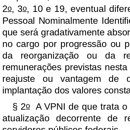
o
o
2
, 3
, 10 e 19, eventual dif
Pessoal Nominalmente Identifi
que será gradativamente absor
no cargo por progressão ou pr
da reorganização ou da re
remunerações previstas nesta
reajuste ou vantagem de 
implantação dos valores const
o
§ 2
A VPNI de que trata o 
atualização decorrente de 
servidores públicos federais.