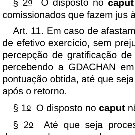
o
§ 2
O disposto no
caput
comissionados que fazem jus
Art. 11. Em caso de afasta
de efetivo exercício, sem pre
percepção de gratificação d
percebendo a GDACHAN em va
pontuação obtida, até que seja
após o retorno.
o
§ 1
O disposto no
caput
nã
o
§ 2
Até que seja proces