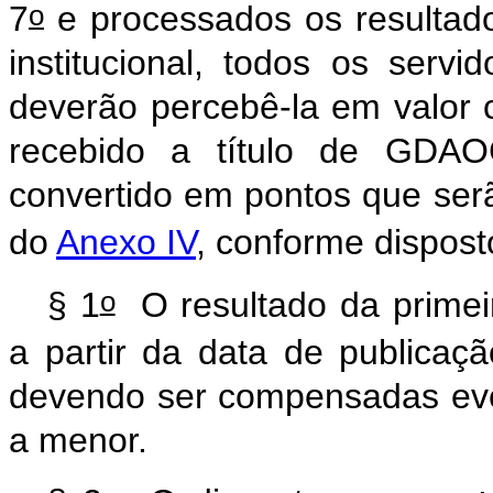
o
7
e processados os resultados
institucional, todos os ser
deverão percebê-la em valor 
recebido a título de GDA
convertido em pontos que serã
do
Anexo IV
, conforme disposto
o
§ 1
O resultado da primeir
a partir da data de publicaç
devendo ser compensadas eve
a menor.