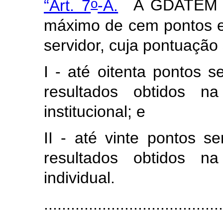
o
“Art. 7
-A.
A GDATEM s
máximo de cem pontos e 
servidor, cuja pontuação 
I -
até oitenta pontos
se
resultados obtidos 
institucional
; e
II - até vinte pontos s
resultados obtidos n
individual.
........................................