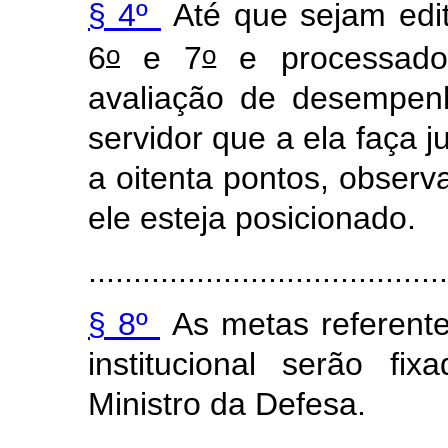
§ 4º
Até que sejam edit
o
o
6
e 7
e
processado
avaliação de desempen
servidor que a ela faça j
a oitenta pontos, obser
ele esteja posicionado.
........................................
§ 8º
As metas referent
institucional serão f
Ministro da Defesa.