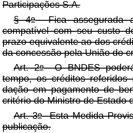
Participações S.A.
o
§ 4
Fica assegurada ao
compatível com seu custo d
prazo equivalente ao dos crédi
da concessão pela União do c
o
Art. 2
O BNDES poderá r
tempo, os créditos referidos
dação em pagamento de bens
critério do Ministro de Estado
o
Art. 3
Esta Medida Provisó
publicação.