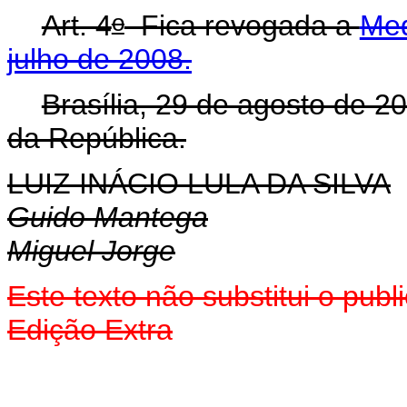
o
Art. 4
Fica revogada a
Med
julho de 2008.
Brasília, 29 de agosto de 2
da República.
LUIZ INÁCIO LULA DA SILVA
Guido Mantega
Miguel Jorge
Este texto não substitui o pub
Edição Extra