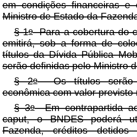
em condições financeiras e 
Ministro de Estado da Fazend
o
§ 1
Para a cobertura do cr
emitirá, sob a forma de col
títulos da Dívida Pública Mobi
serão definidas pelo Ministro
o
§ 2
Os títulos serão e
econômica com valor previsto 
o
§ 3
Em contrapartida ao
caput, o BNDES poderá util
Fazenda, créditos detid