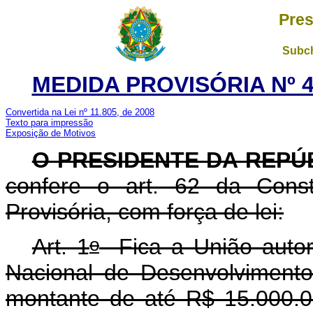
Pres
Subch
MEDIDA PROVISÓRIA Nº 4
Convertida na Lei nº 11.805, de 2008
Texto para impressão
Exposição de Motivos
O PRESIDENTE DA REPÚ
confere o art. 62 da Const
Provisória, com força de lei:
o
Art. 1
Fica a União autor
Nacional de Desenvolviment
montante de até R$ 15.000.00