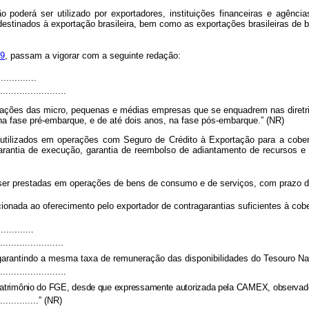
ção
poderá ser utilizado por exportadores, instituições financeiras e agênci
estinados à exportação brasileira, bem como as exportações brasileiras de b
99
, passam a vigorar com a seguinte redação:
.............
........................
erações das micro, pequenas e médias empresas que se enquadrem nas diret
, na fase pré-embarque, e de até dois anos, na fase pós-embarque.” (NR)
ilizados em operações com Seguro de Crédito à Exportação para a cobertura
garantia de execução, garantia de reembolso de adiantamento de recursos e 
ser prestadas em operações de bens de consumo e de serviços, com prazo de 
icionada ao oferecimento pelo exportador de contragarantias suficientes à co
............
.......................
 garantindo a mesma taxa de remuneração das disponibilidades do Tesouro Na
........................
atrimônio do FGE, desde que expressamente autorizada pela CAMEX, observado 
................” (NR)