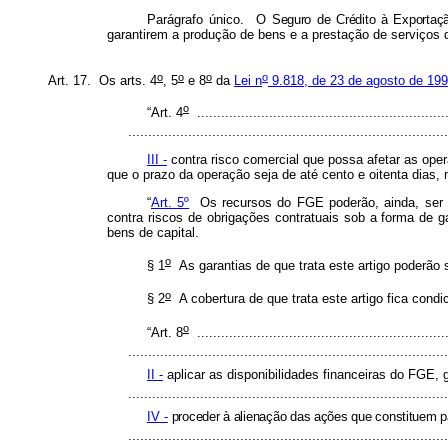
Parágrafo único. O
Seguro de Crédito à Exporta
garantirem a produção de bens e a prestação de serviços d
o
o
o
o
Art. 17. Os arts.
4
, 5
e 8
da
Lei n
9.818, de 23 de agosto de 19
o
“Art. 4
...............................................................
................................................................................
III -
contra risco comercial que possa afetar as op
que o prazo da operação seja de até cento e oitenta dias
“
Art. 5º
Os recursos do FGE poderão, ainda, ser ut
contra riscos de obrigações contratuais sob a forma de 
bens de capital.
o
§ 1
As garantias de que trata este artigo poderão 
o
§ 2
A cobertura de que trata este artigo fica cond
o
“Art. 8
...............................................................
................................................................................
II -
aplicar as disponibilidades financeiras do FGE,
................................................................................
IV -
proceder à alienação das ações que constituem p
..............................................................................