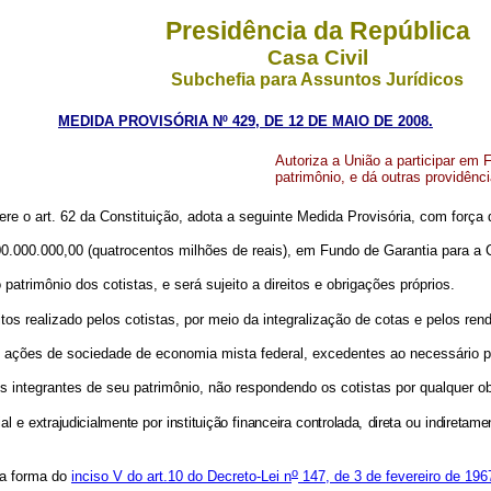
Presidência da República
Casa Civil
Subchefia para Assuntos Jurídicos
MEDIDA PROVISÓRIA Nº 429, DE 12 DE MAIO DE 2008.
Autoriza a União a participar em
patrimônio, e dá outras providênci
fere o art. 62 da Constituição, adota a seguinte Medida Provisória, com força 
 400.000.000,00 (quatrocentos milhões de reais), em Fundo de Garantia para 
atrimônio dos cotistas, e será sujeito a direitos e obrigações próprios.
os realizado pelos cotistas, por meio da integralização de cotas e pelos re
de ações de sociedade de economia mista federal, excedentes ao necessário 
integrantes de seu patrimônio, não respondendo os cotistas por qualquer ob
l e extrajudicialmente por instituição financeira controlada, direta ou indiret
o
na forma do
inciso V do art.10 do Decreto-Lei n
147, de 3 de fevereiro de 196