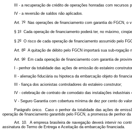
III - a recuperação de crédito de operações honradas com recursos p
IV - a reversão de saldos não aplicados.
o
Art. 7
Nas operações de financiamento com garantia do FGCN, o valor
o
§ 1
Cada operação de financiamento poderá ter, no máximo, cinqüe
o
§ 2
O risco de cada operação de financiamento assumido pelo FGCN 
o
Art. 8
A quitação de débito pelo FGCN importará sua sub-rogação n
o
Art. 9
Em cada operação de financiamento com garantia de provimen
I - penhor da totalidade das ações de emissão do estaleiro construtor
II - alienação fiduciária ou hipoteca da embarcação objeto do financ
III - fiança dos acionistas controladores do estaleiro construtor;
IV - celebração de contrato de comodato das instalações industri
V - Seguro Garantia com cobertura mínima de dez por cento do valor
Parágrafo único. Caso o penhor da totalidade das ações de emissão 
operação de financiamento garantido pelo FGCN, a promessa de penhor da 
Art. 10. A empresa brasileira de navegação deverá intervir no contr
assinatura do Termo de Entrega e Aceitação da embarcação financiada.