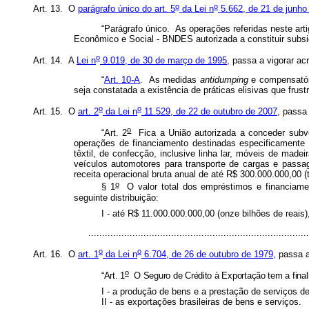
o
o
Art. 13. O
parágrafo único do art. 5
da Lei n
5.662, de 21 de junho
“Parágrafo único. As operações referidas neste art
Econômico e Social - BNDES autorizada a constituir subsidi
o
Art. 14. A
Lei n
9.019, de 30 de março de 1995
, passa a vigorar ac
“
Art. 10-A
. As medidas
antidumping
e compensatóri
seja constatada a existência de práticas elisivas que frus
o
o
Art. 15. O
art. 2
da Lei n
11.529, de 22 de outubro de 2007
, passa
o
“Art. 2
Fica a União autorizada a conceder subve
operações de financiamento destinadas especificamente 
têxtil, de confecção, inclusive linha lar, móveis de madeir
veículos automotores para transporte de cargas e passage
receita operacional bruta anual de até R$ 300.000.000,00 (
o
§ 1
O valor total dos empréstimos e financiamen
seguinte distribuição:
I - até R$ 11.000.000.000,00 (onze bilhões de rea
..............................................................................
o
o
Art. 16. O
art. 1
da Lei n
6.704, de 26 de outubro de 1979,
passa a
o
“Art. 1
O Seguro de Crédito à Exportação tem a finalid
I - a produção de bens e a prestação de serviços de
II - as exportações brasileiras de bens e serviços.