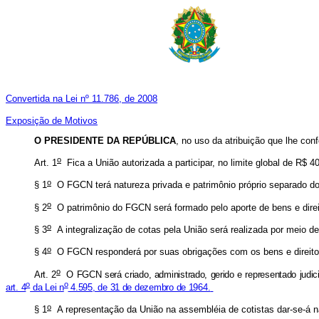
Convertida na Lei nº 11.786, de 2008
Exposição de Motivos
O PRESIDENTE DA REPÚBLICA
, no uso da atribuição que lhe con
o
Art. 1
Fica a União autorizada a participar, no limite global de R$
o
§ 1
O FGCN terá natureza privada e patrimônio próprio separado do p
o
§ 2
O patrimônio do FGCN será formado pelo aporte de bens e direit
o
§ 3
A integralização de cotas pela União será realizada por meio 
o
§ 4
O FGCN responderá por suas obrigações com os bens e direitos 
o
Art. 2
O FGCN será criado, administrado, gerido e representado judicia
o
o
art. 4
da Lei n
4.595, de 31 de dezembro de 1964.
o
§ 1
A representação da União na assembléia de cotistas dar-se-á 