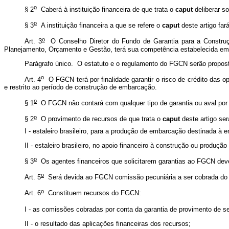
o
§ 2
Caberá à instituição financeira de que trata o
caput
deliberar s
o
§ 3
A instituição financeira a que se refere o
caput
deste artigo far
o
Art. 3
O Conselho Diretor do Fundo de Garantia para a Construçã
Planejamento, Orçamento e Gestão, terá sua competência estabelecida em
Parágrafo único. O estatuto e o regulamento do FGCN serão propo
o
Art. 4
O FGCN terá por finalidade garantir o risco de crédito das 
e restrito ao período de construção de embarcação.
o
§ 1
O FGCN não contará com qualquer tipo de garantia ou aval por pa
o
§ 2
O provimento de recursos de que trata o
caput
deste artigo ser
I - estaleiro brasileiro, para a produção de embarcação destinada 
II - estaleiro brasileiro, no apoio financeiro à construção ou produ
o
§ 3
Os agentes financeiros que solicitarem garantias ao FGCN deve
o
Art. 5
Será devida ao FGCN comissão pecuniária a ser cobrada do es
o
Art. 6
Constituem recursos do FGCN:
I - as comissões cobradas por conta da garantia de provimento de seu
II - o resultado das aplicações financeiras dos recursos;