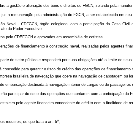
obre a gestão e alienação dos bens e direitos do FGCN, zelando pela manuten
á jus a remuneração pela administração do FGCN, a ser estabelecida em seu
o Naval - CDFGCN, órgão colegiado, com a participação da Casa Civil da
 ato do Poder Executivo.
stos pelo CDEFGCN e aprovados em assembléia de cotistas.
operações de financiamento à construção naval, realizadas pelos agentes fi
rte do setor público e responderá por suas obrigações até o limite de seus b
á concedido para garantir o risco de crédito das operações de financiamento 
à empresa brasileira de navegação que opere na navegação de cabotagem ou lo
ção de embarcação destinada à navegação interior de cargas ou de passageiros 
rão participar do risco das operações que contarem com a participação do 
taleiro pelo agente financeiro concedente do crédito com a finalidade de 
o
s recursos, de que trata o art. 5
;