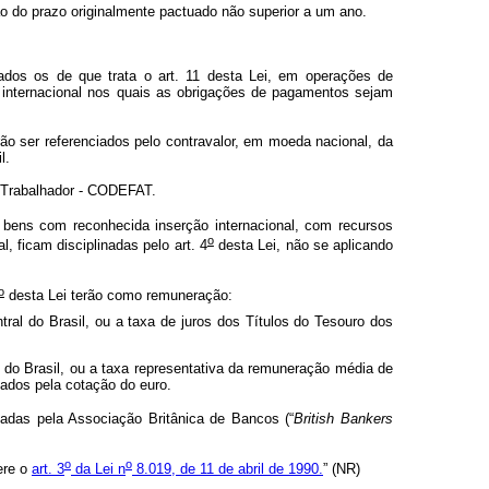
ão do prazo originalmente pactuado não superior a um ano.
dos os de que trata o art. 11 desta Lei, em operações de
 internacional nos quais as obrigações de pagamentos sejam
o ser referenciados pelo contravalor, em moeda nacional, da
l.
o Trabalhador - CODEFAT.
ens com reconhecida inserção internacional, com recursos
o
ficam disciplinadas pelo art. 4
desta Lei, não se aplicando
o
desta Lei terão como remuneração:
al do Brasil, ou a taxa de juros dos Títulos do Tesouro dos
 do Brasil, ou a taxa representativa da remuneração média de
ciados pela cotação do euro.
madas pela Associação Britânica de Bancos (“
British Bankers
o
o
ere o
art. 3
da Lei n
8.019, de 11 de abril de 1990.
” (NR)