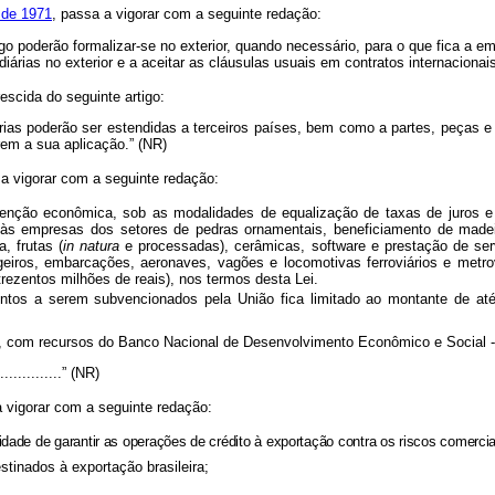
 de 1971
, passa a vigorar com a seguinte redação:
igo poderão formalizar-se no exterior, quando necessário, para o que fica a
árias no exterior e a aceitar as cláusulas usuais em contratos internacionais
rescida do seguinte artigo:
as poderão ser estendidas a terceiros países, bem como a partes, peças e
trem a sua aplicação.” (NR)
 a vigorar com a seguinte redação:
nção econômica, sob as modalidades de equalização de taxas de juros e
às empresas dos setores de pedras ornamentais, beneficiamento de madeir
a, frutas (
in natura
e processadas), cerâmicas, software e prestação de ser
iros, embarcações, aeronaves, vagões e locomotivas ferroviários e metrovi
trezentos milhões de reais), nos termos desta Lei.
tos a serem subvencionados pela União fica limitado ao montante de até 
is), com recursos do Banco Nacional de Desenvolvimento Econômico e Social
................” (NR)
 vigorar com a seguinte redação:
ade de garantir as operações de crédito à exportação contra os riscos comerciai
stinados à exportação brasileira;