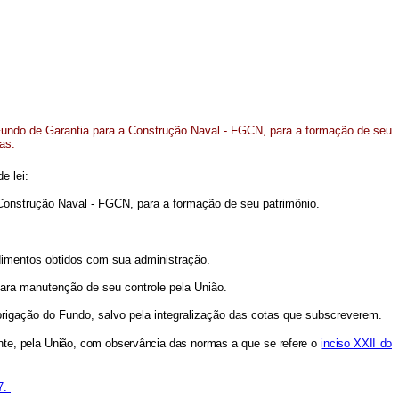
 Fundo de Garantia para a Construção Naval - FGCN, para a formação de seu
as.
de lei:
a Construção Naval - FGCN, para a formação de seu patrimônio.
ndimentos obtidos com sua administração.
para manutenção de seu controle pela União.
rigação do Fundo, salvo pela integralização das cotas que subscreverem.
amente, pela União, com observância das normas a que se refere o
inciso XXII do
7.