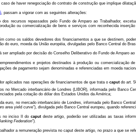
 caso de haver renegociação do contrato de construção que implique dilataç
6
, passam a vigorar com as seguintes alterações:
 dos recursos repassados pelo Fundo de Amparo ao Trabalhador, excetua
produção ou comercialização de bens e serviços com reconhecida inserção
sim como os saldos devedores dos financiamentos a que se destinem, poderã
o do euro, moeda da União européia, divulgadas pelo Banco Central do Brasi
rá ser ampliado por decisão do Conselho Deliberativo do Fundo de Amparo a
reendimentos e projetos destinados à produção ou comercialização de b
gações de pagamento sejam denominadas e referenciadas em moeda nacional, 
r aplicados nas operações de financiamentos de que trata o
caput
do art. 5
s no Mercado interbancário de Londres (LIBOR), informada pelo Banco Centr
enciados pela cotação do dólar dos Estados Unidos da América;
da euro, no mercado interbancário de Londres, informada pelo Banco Central
ro area yield curve”), divulgada pelo Banco Central europeu, quando referen
 no inciso II do
caput
deste artigo, poderão ser utilizadas as taxas infor
anking Federation
”).
hador a remuneração prevista no caput deste artigo, no prazo a que se ref