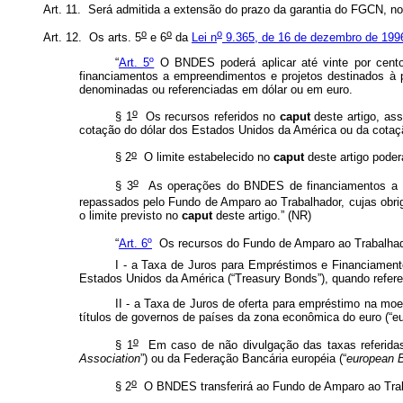
Art. 11. Será admitida a extensão do prazo da garantia do FGCN, no
o
o
o
Art. 12. Os arts.
5
e 6
da
Lei n
9.365, de 16 de dezembro de 199
“
Art. 5º
O BNDES poderá aplicar até vinte por cento
financiamentos a empreendimentos e projetos destinados à 
denominadas ou referenciadas em dólar ou em euro.
o
§ 1
Os recursos referidos no
caput
deste artigo, as
cotação do dólar dos Estados Unidos da América ou da cotaçã
o
§ 2
O limite estabelecido no
caput
deste artigo pode
o
§ 3
As operações do BNDES de financiamentos a emp
repassados pelo Fundo de Amparo ao Trabalhador, cujas obri
o limite previsto no
caput
deste artigo.” (NR)
“
Art. 6º
Os recursos do Fundo de Amparo ao Trabalhado
I - a Taxa de Juros para Empréstimos e Financiamento
Estados Unidos da América (“Treasury Bonds”), quando refer
II - a Taxa de Juros de oferta para empréstimo na moe
títulos de governos de países da zona econômica do euro (“eu
o
§ 1
Em caso de não divulgação das taxas referidas
Association
”) ou da Federação Bancária européia (“
european B
o
§ 2
O BNDES transferirá ao Fundo de Amparo ao Trabal