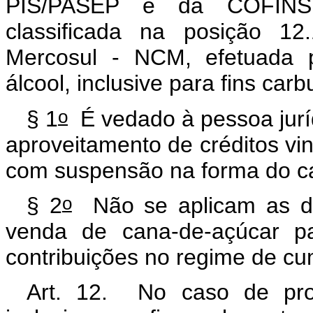
PIS/PASEP e da COFINS 
classificada na posição 
Mercosul - NCM, efetuada p
álcool, inclusive para fins carb
o
§ 1
É vedado à pessoa jurí
aproveitamento de créditos vi
com suspensão na forma do c
o
§ 2
Não se aplicam as dis
venda de cana-de-açúcar pa
contribuições no regime de cu
Art. 12. No caso de pro