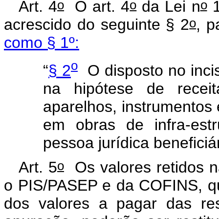
o
o
o
Art. 4
O art. 4
da Lei n
1
o
acrescido do seguinte § 2
, 
como § 1º:
o
“
§ 2
O disposto no inci
na hipótese de recei
aparelhos, instrumentos 
em obras de infra-est
pessoa jurídica beneficiá
o
Art. 5
Os valores retidos na
o PIS/PASEP e da COFINS, qu
dos valores a pagar das re