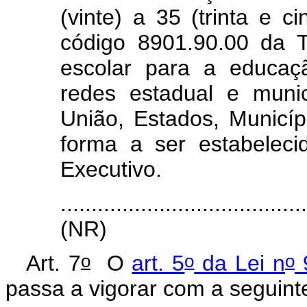
(vinte) a 35 (trinta e c
código 8901.90.00 da T
escolar para a educaç
redes estadual e munic
União, Estados, Municípi
forma a ser estabelec
Executivo.
.......................................
(NR)
o
o
o
Art. 7
O
art. 5
da Lei n
9
passa a vigorar com a seguin