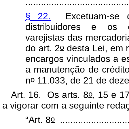
........................................
§ 22.
Excetuam-se do
distribuidores e os 
varejistas das mercadori
o
do art. 2
desta Lei, em 
encargos vinculados a es
a manutenção de créditos
o
n
11.033, de 21 de dez
o
Art. 16. Os arts.
8
, 15 e 1
a vigorar com a seguinte reda
o
“Art. 8
....................