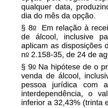
qualquer data, produzind
dia do mês da opção.
o
§ 8
Em relação à recei
de álcool, inclusive p
aplicam as disposições d
o
n
2.158-35, de 24 de ag
o
§ 9
Na hipótese de o pr
venda de álcool, inclusi
pessoa jurídica com 
interdependência, o va
inferior a 32,43% (trinta 