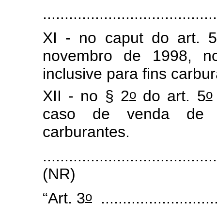
........................................
XI - no caput do art. 
novembro de 1998, no
inclusive para fins carbu
o
o
XII - no § 2
do art. 5
caso de venda de ál
carburantes.
......................................
(NR)
o
“Art. 3
....................