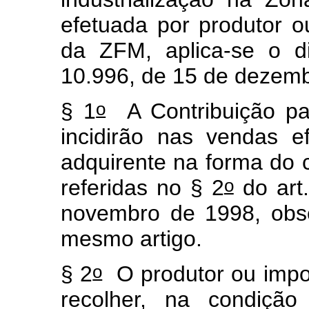
efetuada por produtor o
da ZFM, aplica-se o di
10.996, de 15 de dezemb
o
§ 1
A Contribuição p
incidirão nas vendas e
adquirente na forma do c
o
referidas no § 2
do art.
novembro de 1998, obs
mesmo artigo.
o
§ 2
O produtor ou impor
recolher, na condição 