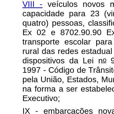
VIII -
veículos novos m
capacidade para 23 (vi
quatro) pessoas, classi
Ex 02 e 8702.90.90 Ex
transporte escolar pa
rural das redes estadua
o
dispositivos da Lei n
9
1997 - Código de Trânsit
pela União, Estados, Muni
na forma a ser estabel
Executivo;
IX - embarcações nov