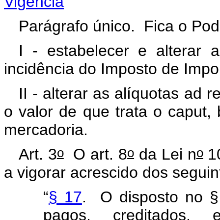
Vigência
Parágrafo único. Fica o Pod
I - estabelecer e alterar 
incidência do Imposto de Impo
II - alterar as alíquotas ad
o valor de que trata o caput,
mercadoria.
o
o
o
Art. 3
O art. 8
da Lei n
10
a vigorar acrescido dos segui
“
§ 17
. O disposto no §
pagos, creditados, 