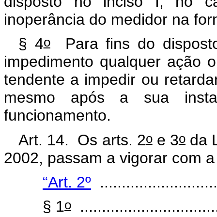
disposto no inciso I, no 
inoperância do medidor na for
o
§ 4
Para fins do disposto
impedimento qualquer ação ou
tendente a impedir ou retarda
mesmo após a sua instal
funcionamento.
o
o
Art. 14. Os arts.
2
e 3
da L
2002, passam a vigorar com a
“Art. 2º
............................
o
§ 1
................................