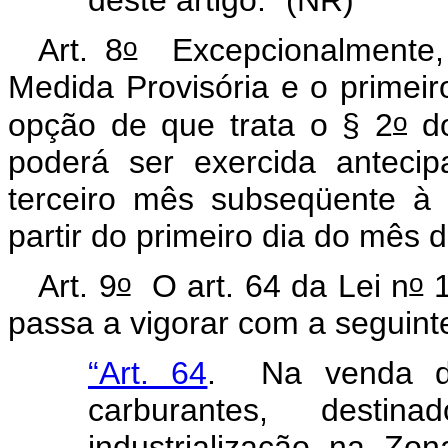
deste artigo.” (NR)
o
Art. 8
Excepcionalmente, 
Medida Provisória e o primei
o
opção de que trata o § 2
do
poderá ser exercida antecip
terceiro mês subseqüente à r
partir do primeiro dia do mês 
o
o
Art. 9
O art. 64 da Lei n
1
passa a vigorar com a seguin
“Art. 64
. Na venda de 
carburantes, dest
industrialização na Z