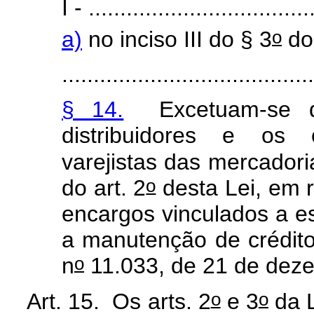
I - ...................................
o
a)
no inciso III do § 3
do 
........................................
§ 14.
Excetuam-se do
distribuidores e os 
varejistas das mercadori
o
do art. 2
desta Lei, em 
encargos vinculados a es
a manutenção de créditos
o
n
11.033, de 21 de dez
o
o
Art. 15. Os arts.
2
e 3
da L