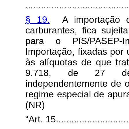
........................................
§ 19.
A importação de 
carburantes, fica sujeit
para o PIS/PASEP-
Importação, fixadas por
às alíquotas de que tra
9.718, de 27 d
independentemente de o
regime especial de apura
(NR)
“Art. 15...........................