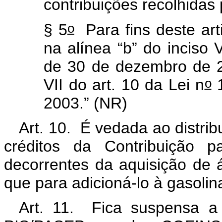
contribuições recolhidas p
o
§ 5
Para fins deste art
na alínea “b” do inciso V
de 30 de dezembro de 20
o
VII do art. 10 da Lei n
1
2003.” (NR)
Art. 10. É vedada ao distri
créditos da Contribuição
decorrentes da aquisição de 
que para adicioná-lo à gasolin
Art. 11. Fica suspensa a 