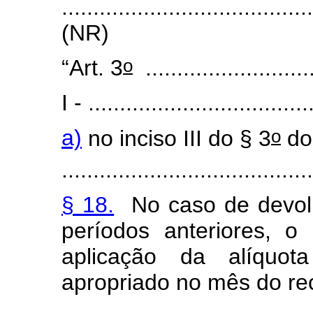
.....................................
(NR)
o
“Art. 3
...........................
I - ...................................
o
a)
no inciso III do § 3
do 
........................................
§ 18.
No caso de devol
períodos anteriores, o
aplicação da alíquot
apropriado no mês do re