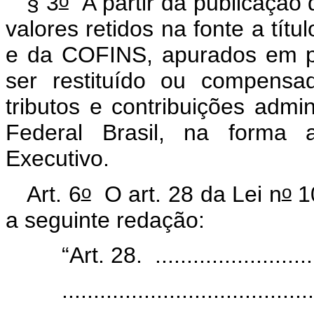
o
§ 3
A partir da publicação 
valores retidos na fonte a tít
e da COFINS, apurados em p
ser restituído ou compensa
tributos e contribuições admi
Federal Brasil, na forma 
Executivo.
o
o
Art. 6
O art. 28 da Lei n
10
a seguinte redação:
“Art. 28. ...........................
........................................