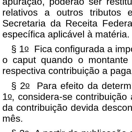
apuração, poderão ser resti
relativos a outros tributos 
Secretaria da Receita Federa
específica aplicável à matéria.
o
§ 1
Fica configurada a impo
o caput quando o montante 
respectiva contribuição a pa
o
§ 2
Para efeito da determ
o
1
, considera-se contribuição
da contribuição devida desco
mês.