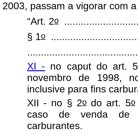
2003, passam a vigorar com a
o
“Art. 2
...........................
o
§ 1
................................
........................................
XI -
no caput do art. 
novembro de 1998, no
inclusive para fins carbu
o
o
XII - no § 2
do art. 5
caso de venda de ál
carburantes.