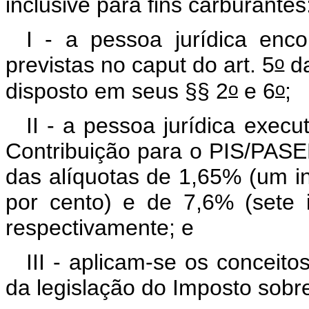
inclusive para fins carburantes
I - a pessoa jurídica enco
o
previstas no caput do art. 5
da
o
o
disposto em seus §§ 2
e 6
;
II - a pessoa jurídica exe
Contribuição para o PIS/PAS
das alíquotas de 1,65% (um in
por cento) e de 7,6% (sete i
respectivamente; e
III - aplicam-se os conceit
da legislação do Imposto sobre