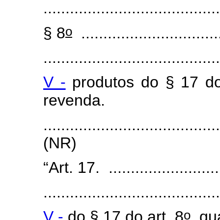
.....................................
o
§ 8
................................
........................................
V -
produtos do § 17 do
revenda.
.......................................
(NR)
“Art. 17. ...........................
........................................
o
V -
do § 17 do art. 8
, q