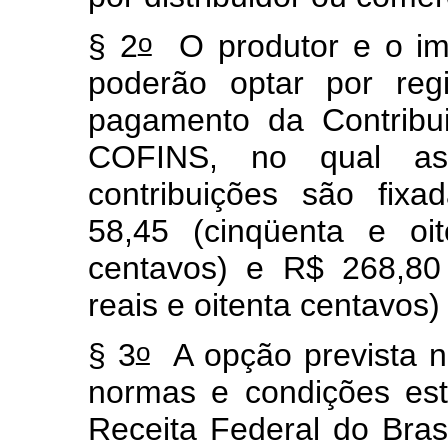
o
§ 2
O produtor e o imp
poderão optar por reg
pagamento da Contribu
COFINS, no qual as 
contribuições são fix
58,45 (cinqüenta e oi
centavos) e R$ 268,80
reais e oitenta centavos)
o
§ 3
A opção prevista n
normas e condições est
Receita Federal do Brasi