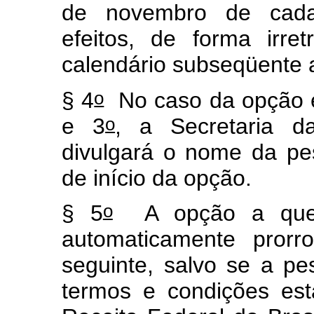
de novembro de cada 
efeitos, de forma irre
calendário subseqüente 
o
§ 4
No caso da opção e
o
e 3
, a Secretaria d
divulgará o nome da pes
de início da opção.
o
§ 5
A opção a que s
automaticamente prorr
seguinte, salvo se a pes
termos e condições est