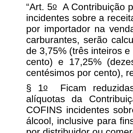
o
“Art. 5
A Contribuição 
incidentes sobre a receit
por importador na venda 
carburantes, serão calc
de 3,75% (três inteiros e
cento) e 17,25% (dezes
centésimos por cento), r
o
§ 1
Ficam reduzidas
alíquotas da Contribu
COFINS incidentes sobr
álcool, inclusive para fi
por distribuidor ou comer