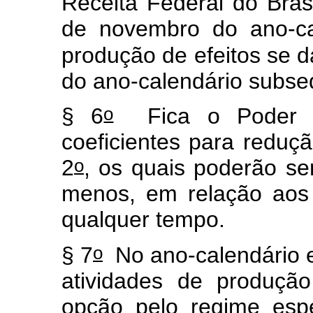
Receita Federal do Brasi
de novembro do ano-ca
produção de efeitos se da
do ano-calendário subse
o
§ 6
Fica o Poder Exe
coeficientes para reduçã
o
2
, os quais poderão se
menos, em relação aos 
qualquer tempo.
o
§ 7
No ano-calendário em
atividades de produçã
opção pelo regime esp