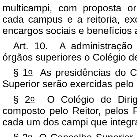
multicampi
, com proposta orç
cada
campus
e a reitoria, ex
encargos sociais e benefícios 
Art. 10. A administração 
órgãos superiores o Colégio d
o
§ 1
As presidências do Co
Superior serão exercidas pelo R
o
§ 2
O Colégio de Dirigen
composto pelo Reitor, pelos P
cada um dos
campi
que integra
o