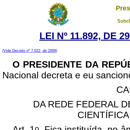
Pres
Subch
LEI Nº 11.892, DE 
(Vide Decreto nº 7.022, de 2009)
O PRESIDENTE DA REPÚ
Nacional decreta e eu sancion
CA
DA REDE FEDERAL D
CIENTÍFIC
o
Art. 1
Fica instituída, no â