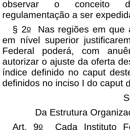
observar o conceito de
regulamentação a ser expedida
o
§ 2
Nas regiões em que a
em nível superior justificare
Federal poderá, com anuên
autorizar o ajuste da oferta d
índice definido no
caput
deste
definidos no inciso I do
caput
d
S
Da Estrutura Organizac
o
Art. 9
Cada Instituto Fe