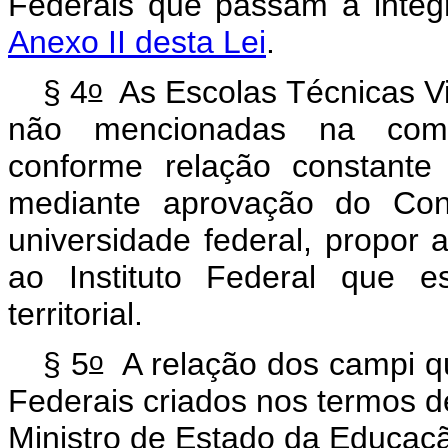
Federais que passam a integr
Anexo II desta Lei
.
o
§ 4
As Escolas Técnicas Vi
não mencionadas na compo
conforme relação constant
mediante aprovação do Cons
universidade federal, propor
ao Instituto Federal que e
territorial.
o
§ 5
A relação dos
campi
qu
Federais criados nos termos d
Ministro de Estado da Educaç