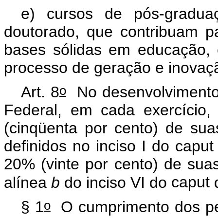
e) cursos de pós-gradu
doutorado, que contribuam p
bases sólidas em educação, c
processo de geração e inovaçã
o
Art. 8
No desenvolvimento 
Federal, em cada exercício
(cinqüenta por cento) de sua
definidos no inciso I do
caput
20% (vinte por cento) de sua
alínea
b
do inciso VI do
caput
d
o
§ 1
O cumprimento dos per