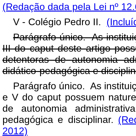
(Redação dada pela Lei nº 12.
V - Colégio Pedro II.
(Inclu
Parágrafo único. As institu
III do
caput
deste artigo poss
detentoras de autonomia admin
didático-pedagógica e disciplin
Parágrafo único. As instituiç
e V do
caput
possuem natureza
de autonomia administrativa,
pedagógica e disciplinar.
(Re
2012)