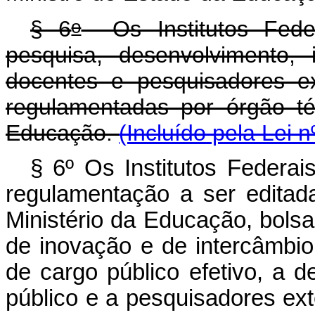
o
§ 6
Os Institutos Feder
pesquisa, desenvolvimento,
docentes e pesquisadores e
regulamentadas por órgão té
Educação.
(Incluído pela Lei 
§ 6º Os Institutos Federa
regulamentação a ser editad
Ministério da Educação, bols
de inovação e de intercâmbio
de cargo público efetivo, a 
público e a pesquisadores ex