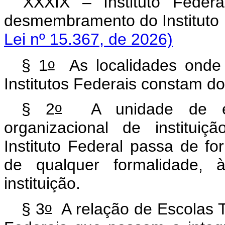
XXXIX – Instituto Feder
desmembramento do Institut
Lei nº 15.367, de 2026)
o
§ 1
As localidades onde s
Institutos Federais constam d
o
§ 2
A unidade de ens
organizacional de institui
Instituto Federal passa de f
de qualquer formalidade,
instituição.
o
§ 3
A relação de Escolas T