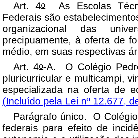
o
Art. 4
As Escolas Técnic
Federais são estabelecimentos
organizacional das univer
precipuamente, à oferta de fo
médio, em suas respectivas á
o
Art. 4
-A.
O Colégio Pedro
pluricurricular e
multicampi
, v
especializada na oferta de e
(Incluído pela Lei nº 12.677, d
Parágrafo único. O Colégio 
federais para efeito de inci