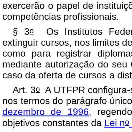
exercerão o papel de instituiç
competências profissionais.
o
§ 3
Os Institutos Feder
extinguir cursos, nos limites d
como para registrar diploma
mediante autorização do seu 
caso da oferta de cursos a dist
o
Art. 3
A UTFPR configura-s
nos termos do parágrafo únic
dezembro de 1996
, regendo
o
objetivos constantes da
Lei n