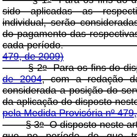
sido aplicadas as respec
individual, serão considerada
do pagamento das respectiva
cada período
479, de 2009)
o
§ 2
Para os fins do di
de 2004
, com a redação da
considerada a posição do serv
da aplicação do dis
pela Medida Provisória nº 479
o
§ 3
O disposto neste ar
que no período de que 