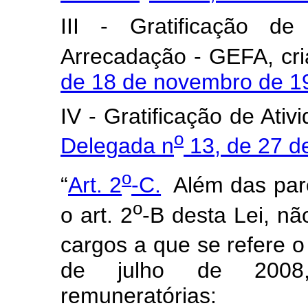
III - Gratificação de
Arrecadação - GEFA, cr
de 18 de novembro de 1
IV - Gratificação de Ati
o
Delegada n
13, de 27 d
o
“
Art. 2
-C.
Além das parc
o
o art. 2
-B desta Lei, nã
cargos a que se refere o 
de julho de 2008,
remuneratórias: