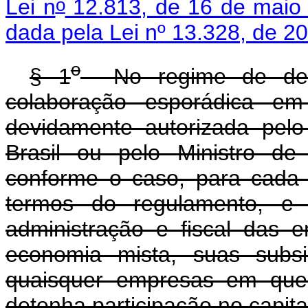
o
Lei n
12.813, de 16 de maio
dada pela Lei nº 13.328, de 2
o
§ 1
No regime de dedic
colaboração esporádica em
devidamente autorizada pelo
Brasil ou pelo Ministro d
conforme o caso, para cada 
termos do regulamento, e 
administração e fiscal das 
economia mista, suas subsi
quaisquer empresas em que 
detenha participação no capital