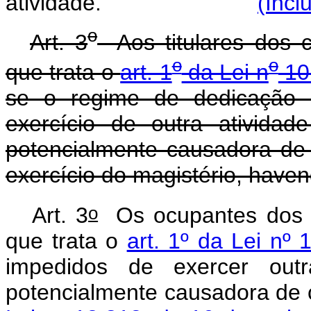
atividade.
(Incl
o
Art. 3
Aos titulares dos c
o
o
que trata o
art. 1
da Lei n
10.
se o regime de dedicação 
exercício de outra atividad
potencialmente causadora de c
exercício do magistério, have
o
Art. 3
Os ocupantes dos ca
que trata o
art. 1º da Lei nº
impedidos de exercer outra
potencialmente causadora de c