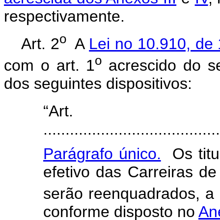
respectivamente.
o
Art. 2
A
Lei no 10.910, de
o
com o art. 1
acrescido do se
dos seguintes dispositivos:
“Ar
.......................................
Parágrafo único.
Os titu
efetivo das Carreiras de
serão reenquadrados, a 
conforme disposto no
Ane