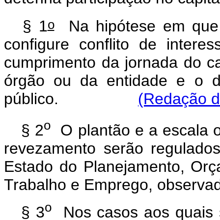
o
§ 1
Na hipótese em que o
configure conflito de intere
cumprimento da jornada do ca
órgão ou da entidade e o de
público.
(Redação da
o
§ 2
O plantão e a escala o
revezamento serão regulados
Estado do Planejamento, Or
Trabalho e Emprego, observad
o
§ 3
Nos casos aos quais s