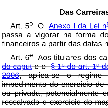
Das Carreira
o
Art. 5
O
Anexo I da Lei n
passa a vigorar na forma 
financeiros a partir das datas
o
Art. 6
Aos titulares dos c
do caput
e o
§ 1º do art. 1º 
2006
, aplica-se o regime
impedimento do exercício de 
ou privada, potencialmente c
ressalvado o exercício do mag