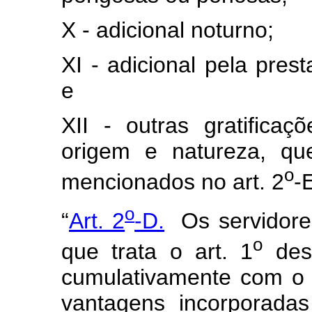
X - adicional noturno;
XI - adicional pela prest
e
XII - outras gratificaç
origem e natureza, qu
o
mencionados no art. 2
-
o
“
Art. 2
-D.
Os servidores
o
que trata o art. 1
dest
cumulativamente com o 
vantagens incorporada