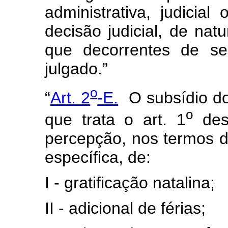
administrativa, judicial
decisão judicial, de natu
que decorrentes de sen
julgado.”
o
“
Art. 2
-E.
O subsídio dos
o
que trata o art. 1
dest
percepção, nos termos d
específica, de:
I - gratificação natalina;
II - adicional de férias;