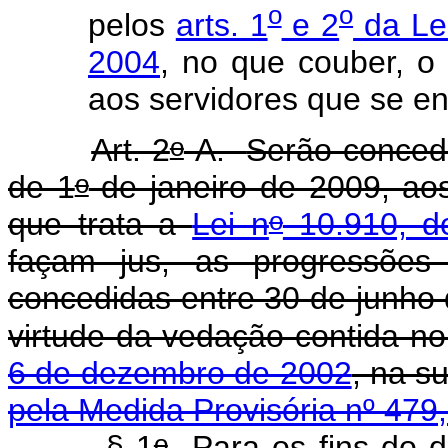
o
o
pelos
arts. 1
e 2
da Le
2004
, no que couber, o
aos servidores que se e
o
Art. 2
-A.
Serão concedi
o
de 1
de janeiro de 2009, aos
o
que trata a
Lei n
10.910, d
façam jus, as progressões
concedidas entre 30 de junho
virtude da vedação contida n
6 de dezembro de 2002
, na 
pela Medida Provisória nº 479
o
§ 1
Para os fins do d