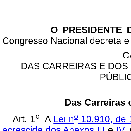
O PRESIDENTE DA 
Congresso Nacional decreta e 
C
DAS CARREIRAS E DOS
PÚBLI
Das Carreiras 
o
o
Art. 1
A
Lei n
10.910, de 1
acrescida dos Anexos III
e
IV
,