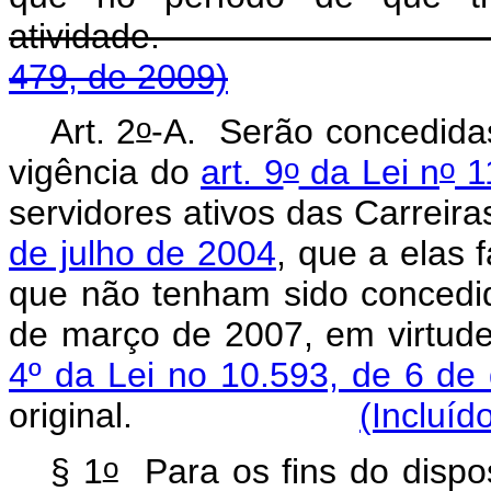
atividade
479, de 2009)
o
Art. 2
-A.
Serão concedidas,
o
o
vigência do
art. 9
da Lei n
11
servidores ativos das Carreira
de julho de 2004
, que a elas 
que não tenham sido concedi
de março de 2007, em virtud
4º da Lei no 10.593, de 6 d
original.
(Incluíd
o
§ 1
Para os fins do disp