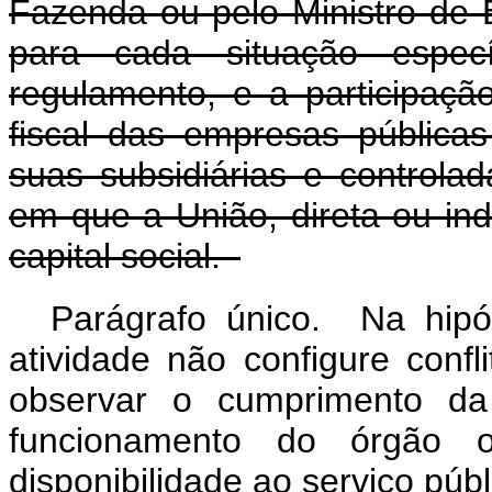
Fazenda ou pelo Ministro de 
para cada situação espec
regulamento, e a participaç
fiscal das empresas pública
suas subsidiárias e control
em que a União, direta ou ind
capital social.
Parágrafo único. Na hipó
atividade não configure confl
observar o cumprimento da
funcionamento do órgão
disponibilidade ao serviço públ