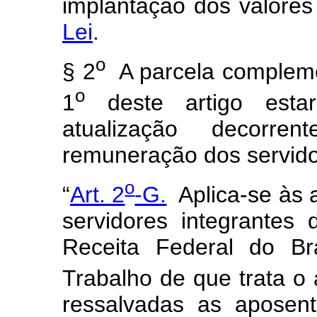
implantação dos valore
Lei
.
o
§ 2
A parcela complemen
o
1
deste artigo estar
atualização decorr
remuneração dos servido
o
“
Art. 2
-G.
Aplica-se às 
servidores integrantes 
Receita Federal do Bra
Trabalho de que trata o a
ressalvadas as aposen