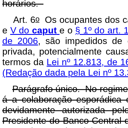
horários.
o
Art. 6
Os ocupantes dos ca
e
V do
caput
e o
§ 1º do art. 
de 2006
, são impedidos de e
privada, potencialmente causa
termos da
Lei nº 12.813, de 
(Redação dada pela Lei nº 13.
Parágrafo único. No regime 
á a colaboração esporádica 
devidamente autorizada pel
Presidente do Banco Central d