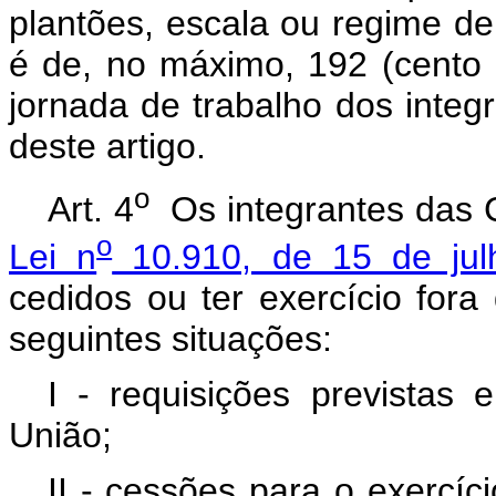
plantões, escala ou regime de
é de, no máximo, 192 (cento
jornada de trabalho dos integ
deste artigo.
o
Art. 4
Os integrantes das C
o
Lei n
10.910, de 15 de jul
cedidos ou ter exercício fora
seguintes situações:
I - requisições previstas
União;
II - cessões para o exercíc