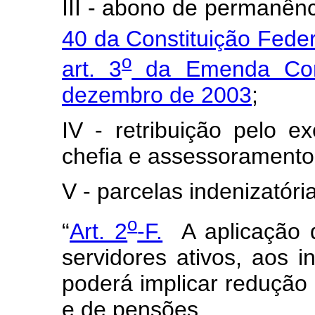
III - abono de permanên
40 da Constituição Feder
o
art. 3
da Emenda Cons
dezembro de 2003
;
IV - retribuição pelo e
chefia e assessoramento
V - parcelas indenizatóri
o
“
Art. 2
-F.
A aplicação d
servidores ativos, aos i
poderá implicar redução
e de pensões.