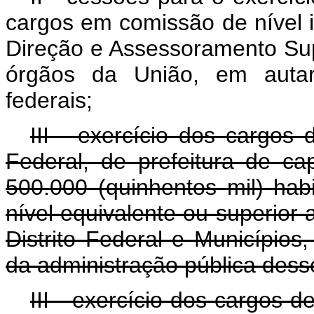
cargos em comissão de nível 
Direção e Assessoramento Sup
órgãos da União, em autar
federais;
III - exercício dos cargos 
Federal, de prefeitura de c
500.000 (quinhentos mil) ha
nível equivalente ou superior
Distrito Federal e Municípios
da administração pública dess
III - exercício dos cargos d