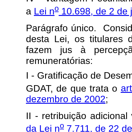
o
a
Lei n
10.698, de 2 de 
Parágrafo único. Consid
desta Lei, os titulares
fazem jus à percepçã
remuneratórias:
I - Gratificação de Desem
GDAT, de que trata o
ar
dezembro de 2002
;
II - retribuição adiciona
o
da Lei n
7.711, de 22 d