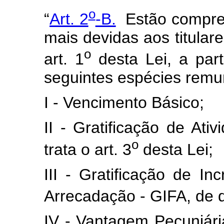
o
“
Art. 2
-B.
Estão compree
mais devidas aos titular
o
art. 1
desta Lei, a part
seguintes espécies remu
I - Vencimento Básico;
II - Gratificação de Ati
o
trata o art. 3
desta Lei;
III - Gratificação de I
Arrecadação - GIFA, de qu
IV - Vantagem Pecuniária