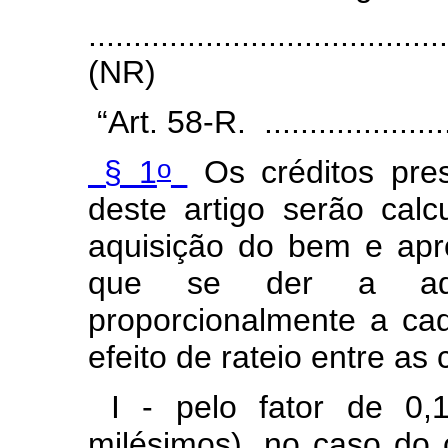
.......................................
(NR)
“Art. 58-R. .....................
o
§ 1
Os créditos pre
deste artigo serão cal
aquisição do bem e ap
que se der a aqui
proporcionalmente a cad
efeito de rateio entre as 
I - pelo fator de 0,1
milésimos), no caso do 