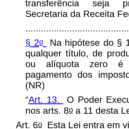
transferência seja 
Secretaria da Receita Fed
........................................
o
§ 2
Na hipótese do § 
qualquer título, de pro
ou alíquota zero é r
pagamento dos imposto
(NR)
“
Art. 13.
O Poder Execut
o
nos arts. 8
a 11 desta Le
o
Art. 6
Esta Lei entra em vi