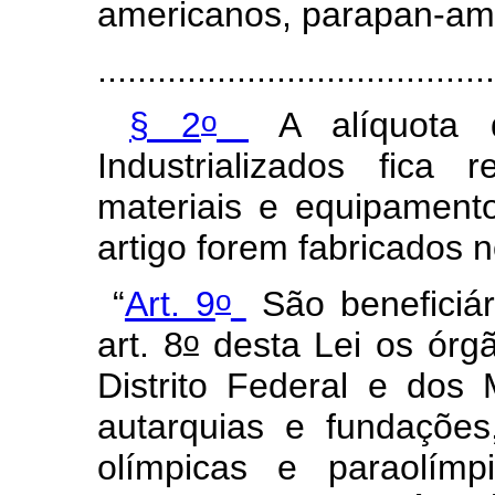
americanos, parapan-ame
........................................
o
§ 2
A alíquota d
Industrializados fica
materiais e equipament
artigo forem fabricados n
o
“
Art. 9
São beneficiár
o
art. 8
desta Lei os órg
Distrito Federal e dos 
autarquias e fundações
olímpicas e paraolím