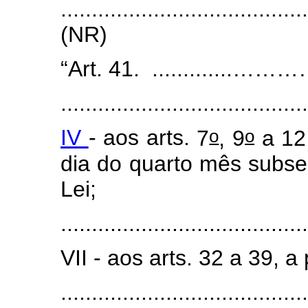
.......................................
(NR)
“Art. 41. .............…………......
........................................
o
o
IV
- aos arts.
7
, 9
a 12 
dia do quarto mês subse
Lei;
........................................
VII - aos arts. 32 a 39, a 
.......................................