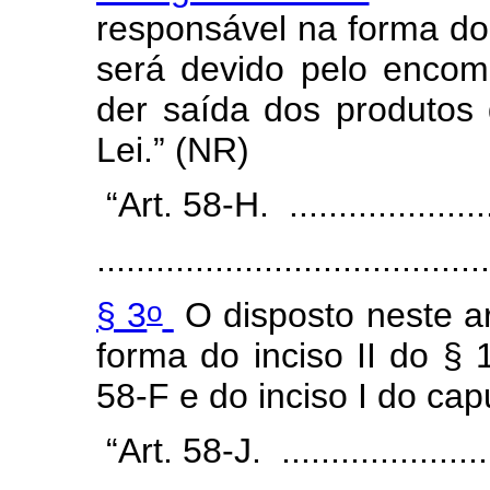
responsável na forma do 
será devido pelo enco
der saída dos produtos 
Lei.”
(NR)
“Art. 58-H. ........................
........................................
o
§ 3
O disposto neste ar
forma do inciso II do § 
58-F e do inciso I do cap
“Art. 58-J. .....................