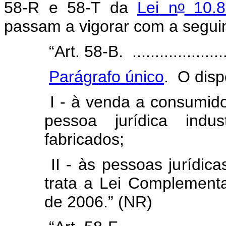
o
58-R e 58-T da
Lei n
10.8
passam a vigorar com a segui
“Art. 58-B. ........................
Parágrafo único
. O disp
I - à venda a consumidor
pessoa jurídica indu
fabricados;
II - às pessoas jurídic
trata a Lei Complement
de 2006.”
(NR)