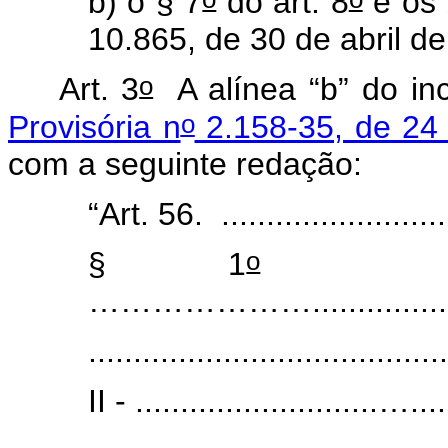
b) o § 7
do art. 8
e os 
10.865, de 30 de abril d
o
Art. 3
A alínea “b” do inc
o
Provisória n
2.158-35, de 24
com a seguinte redação:
“Art. 56. .......................
o
§ 1
............
…………………...............
........................................
II - ...........................….....