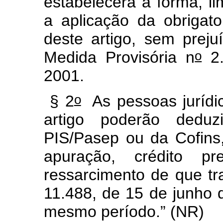
estabelecerá a forma, li
a aplicação da obrigat
deste artigo, sem preju
o
Medida Provisória n
2.
2001.
o
§ 2
As pessoas jurídic
artigo poderão deduz
PIS/Pasep ou da Cofins
apuração, crédito pr
ressarcimento de que tr
11.488, de 15 de junho 
mesmo período.”
(NR)