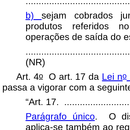
........................................
b)
sejam cobrados j
produtos referidos 
operações de saída do es
.......................................
(NR)
o
o
Art. 4
O art. 17 da
Lei n
passa a vigorar com a seguint
“Art. 17. ...........................
Parágrafo único
. O di
aplica-se também ao reg