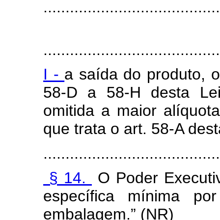
........................................
§ 
........................................
I -
a saída do produto, o 
58-D a 58-H desta Lei
omitida a maior alíquot
que trata o art. 58-A dest
........................................
§ 14.
O Poder Executiv
específica mínima po
embalagem.”
(NR)