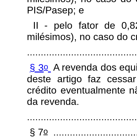
PIS/Pasep; e
II - pelo fator de 0,8
milésimos), no caso do cr
........................................
o
§ 3
A revenda dos equi
deste artigo faz cessa
crédito eventualmente n
da revenda.
........................................
o
§ 7
...............................