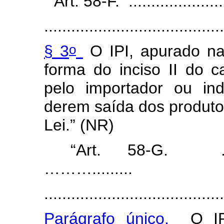
“Art. 58-F. .....................
........................................
o
§ 3
O IPI, apurado na
forma do inciso II do c
pelo importador ou in
derem saída dos produtos
Lei.”
(NR)
“Art. 58-G. ...............
……….........
........................................
Parágrafo único.
O IPI