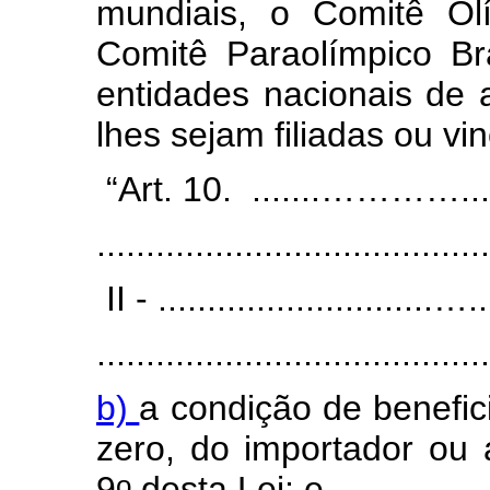
mundiais, o Comitê Ol
Comitê Paraolímpico B
entidades nacionais de 
lhes sejam filiadas ou vi
“Art. 10. .......…………...........
........................................
II - ............................…....
........................................
b)
a condição de benefic
zero, do importador ou 
o
9
desta Lei; e