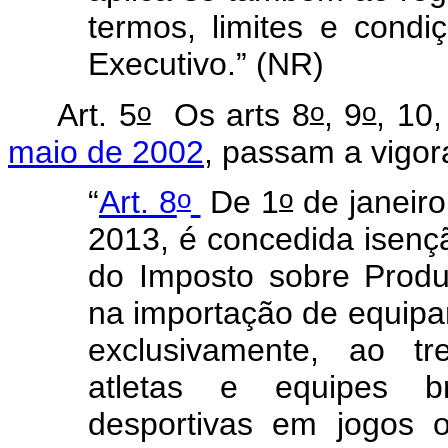
termos, limites e condi
Executivo.” (NR)
o
o
o
Art. 5
Os arts 8
, 9
, 10
maio de 2002
, passam a vigor
o
o
“
Art. 8
De 1
de janeir
2013, é concedida isenç
do Imposto sobre Produt
na importação de equipa
exclusivamente, ao t
atletas e equipes br
desportivas em jogos o