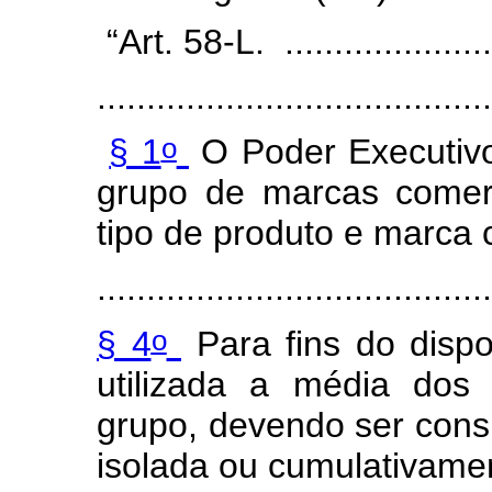
“Art. 58-L. .....................
........................................
o
§ 1
O Poder Executivo
grupo de marcas comerc
tipo de produto e marca 
........................................
o
§ 4
Para fins do disp
utilizada a média dos
grupo, devendo ser consi
isolada ou cumulativame