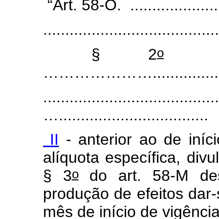
“Art. 58-O. ....................
........................................
o
§ 2
........
…………………...............
........................................
…..................................
II
- anterior ao de iníc
alíquota específica, div
o
§ 3
do art. 58-M des
produção de efeitos dar-s
mês de início de vigência