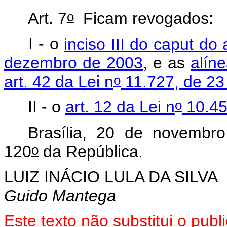
o
Art. 7
Ficam revogados:
I - o
inciso III do caput do 
dezembro de 2003
, e as
alíne
o
art. 42 da Lei n
11.727, de 23
o
II - o
art. 12 da Lei n
10.45
Brasília, 20 de novembro
o
120
da República.
LUIZ INÁCIO LULA DA SILVA
Guido Mantega
Este texto não substitui o pu