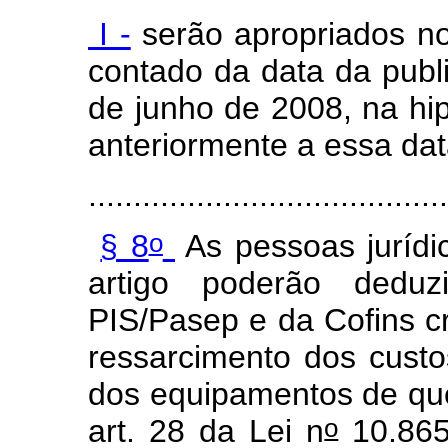
I -
serão apropriados no
contado da data da publ
de junho de 2008, na hi
anteriormente a essa dat
........................................
o
§ 8
As pessoas jurídi
artigo poderão deduz
PIS/Pasep e da Cofins cr
ressarcimento dos cust
dos equipamentos de que 
o
art. 28 da Lei n
10.865