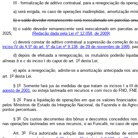
III - formalização de aditivo contratual, para a renegociação da oper
a) será exigida, no caso de operações inadimplidas, amortização mín
b) o saldo devedor remanescente será reescalonado em parcelas anua
b) o saldo devedor remanescente será reescalonado em parcelas an
2025;
(Redação dada pela Lei nº 12.058, de 2009)
c) deverá constar do aditivo contratual a supressão da correção do s
inciso IV do § 5º do art. 5º da Lei nº 9.138, de 29 de novembro de 1995
, pa
d) depois de efetuada a renegociação, os mutuários poderão liqui
o
alíneas
b
e
c
do inciso I do
caput
do art. 1
desta Lei;
e) após a renegociação, admite-se a amortização antecipada nos an
o
art. 1
desta Lei.
o
§ 1
Somente fará jus às medidas de que tratam os incisos I a III 
agosto de 2001
, ou esteja lastreada em recursos e com risco do FNO, FN
o
§ 2
Para a liquidação de operações em que os valores financiados 
pelos Ministros de Estado da Integração Nacional, da Fazenda e da Agricu
pontos percentuais.
o
§ 3
Os custos decorrentes dos bônus e descontos concedidos nos te
nas operações lastreadas em seus recursos, e ao Funcafé, no caso de ope
o
Art. 3
Fica autorizada a adoção das seguintes medidas de estímul