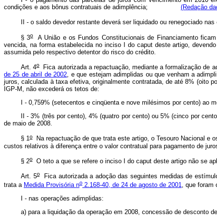
condições e aos bônus contratuais de adimplência;
(Redação dad
II - o saldo devedor restante deverá ser liquidado ou renegociado na
o
§ 3
A União e os Fundos Constitucionais de Financiamento ficam 
vencida, na forma estabelecida no inciso I do
caput
deste artigo, devendo
assumida pelo respectivo detentor do risco do crédito.
o
Art. 4
Fica autorizada a repactuação, mediante a formalização de ad
de 25 de abril de 2002
, e que estejam adimplidas ou que venham a adimpli
juros, calculada à taxa efetiva, originalmente contratada, de até 8% (oito
IGP-M, não excederá os tetos de:
I - 0,759% (setecentos e cinqüenta e nove milésimos por cento) ao m
II - 3% (três por cento), 4% (quatro por cento) ou 5% (cinco por cen
de maio de 2008.
o
§ 1
Na repactuação de que trata este artigo, o Tesouro Nacional e o
custos relativos à diferença entre o valor contratual para pagamento de jur
o
§ 2
O teto a que se refere o inciso I do
caput
deste artigo não se ap
o
Art. 5
Fica autorizada a adoção das seguintes medidas de estímul
o
trata a
Medida Provisória n
2.168-40, de 24 de agosto de 2001
, que foram 
I - nas operações adimplidas:
a) para a liquidação da operação em 2008, concessão de desconto de