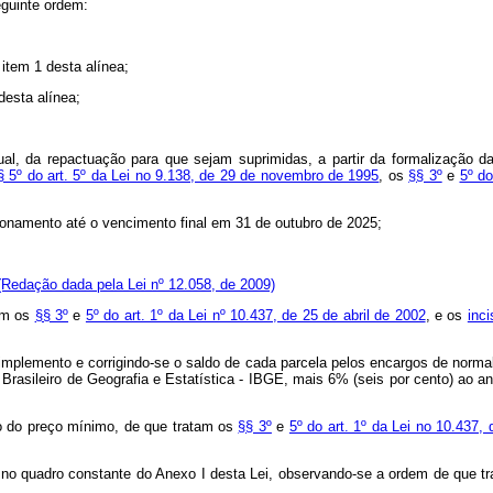
eguinte ordem:
 item 1 desta alínea;
desta alínea;
tual, da repactuação para que sejam suprimidas, a partir da formalização 
§ 5º do art. 5º da Lei no 9.138, de 29 de novembro de 1995
, os
§§ 3º
e
5º do
lonamento até o vencimento final em 31 de outubro de 2025;
(Redação dada pela Lei nº 12.058, de 2009)
tam os
§§ 3º
e
5º do art. 1º da Lei nº 10.437, de 25 de abril de 2002
, e os
inci
dimplemento e corrigindo-se o saldo de cada parcela pelos encargos de normal
Brasileiro de Geografia e Estatística - IBGE, mais 6% (seis por cento) ao a
o do preço mínimo, de que tratam os
§§ 3º
e
5º do art. 1º da Lei no 10.437, 
 no quadro constante do Anexo I desta Lei, observando-se a ordem de que tr