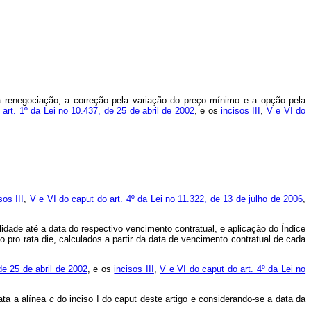
da renegociação, a correção pela variação do preço mínimo e a opção pela
 art. 1º da Lei no 10.437, de 25 de abril de 2002
, e os
incisos III
,
V e VI do
sos III
,
V e VI do caput do art. 4º da Lei no 11.322, de 13 de julho de 2006
,
idade até a data do respectivo vencimento contratual, e aplicação do Índice
no
pro rata die
, calculados a partir da data de vencimento contratual de cada
de 25 de abril de 2002
, e os
incisos III
,
V e VI do caput do art. 4º da Lei no
ata a alínea
c
do inciso I do
caput
deste artigo e considerando-se a data da