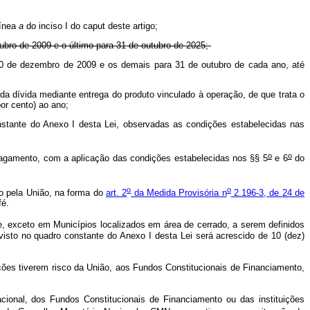
línea
a
do inciso I do
caput
deste artigo;
ubro de 2009 e o último para 31 de outubro de 2025;
30 de dezembro de 2009 e os demais para 31 de outubro de cada ano, até
 da dívida mediante entrega do produto vinculado à operação, de que trata o
por cento) ao ano;
nstante do Anexo I desta Lei, observadas as condições estabelecidas nas
o
o
pagamento, com a aplicação das condições estabelecidas nos §§ 5
e 6
do
o
o
co pela União, na forma do
art. 2
da Medida Provisória n
2.196-3, de 24 de
afé.
, exceto em Municípios localizados em área de cerrado, a serem definidos
visto no quadro constante do Anexo I desta Lei será acrescido de 10 (dez)
es tiverem risco da União, aos Fundos Constitucionais de Financiamento,
ional, dos Fundos Constitucionais de Financiamento ou das instituições