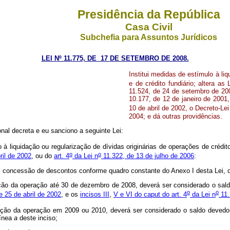
Presidência da República
Casa Civil
Subchefia para Assuntos Jurídicos
LEI Nº 11.775, DE 17 DE SETEMBRO DE 2008.
Institui medidas de estímulo à liq
e de crédito fundiário; altera as 
11.524, de 24 de setembro de 200
10.177, de 12 de janeiro de 2001
10 de abril de 2002, o Decreto-Lei
2004; e dá outras providências.
al decreta e eu sanciono a seguinte Lei:
 liquidação ou regularização de dívidas originárias de operações de crédi
o
o
ril de 2002
, ou do
art. 4
da Lei n
11.322, de 13 de julho de 2006
:
s, concessão de descontos conforme quadro constante do Anexo I desta Lei,
dação da operação até 30 de dezembro de 2008, deverá ser considerado o sa
o
o
 25 de abril de 2002
, e os
incisos III
,
V e VI do
caput
do art. 4
da Lei n
11.
dação da operação em 2009 ou 2010, deverá ser considerado o saldo deved
línea
a
deste inciso;