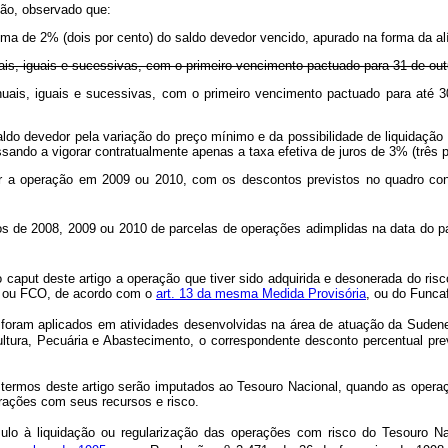
ação, observado que:
ima de 2% (dois por cento) do saldo devedor vencido, apurado na forma da a
is, iguais e sucessivas, com o primeiro vencimento pactuado para 31 de out
uais, iguais e sucessivas, com o primeiro vencimento pactuado para até 
aldo devedor pela variação do preço mínimo e da possibilidade de liquidação
ssando a vigorar contratualmente apenas a taxa efetiva de juros de 3% (três 
dar a operação em 2009 ou 2010, com os descontos previstos no quadro co
os de 2008, 2009 ou 2010 de parcelas de operações adimplidas na data do 
do
caput
deste artigo a operação que tiver sido adquirida e desonerada do ris
E ou FCO, de acordo com o
art. 13 da mesma Medida Provisória
, ou do Func
foram aplicados em atividades desenvolvidas na área de atuação da Sudene
ltura, Pecuária e Abastecimento, o correspondente desconto percentual pre
rmos deste artigo serão imputados ao Tesouro Nacional, quando as operaçõ
rações com seus recursos e risco.
o à liquidação ou regularização das operações com risco do Tesouro Nac
o