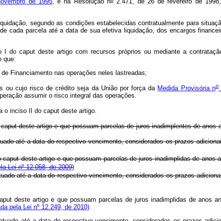
 novembro de 1995
, e na Resolução n
2.471, de 26 de fevereiro de 1998
e liquidação, segundo as condições estabelecidas contratualmente para situa
e cada parcela até a data de sua efetiva liquidação, dos encargos finance
so I do
caput
deste artigo com recursos próprios ou mediante a contratação
do que:
is de Financiamento nas operações neles lastreadas;
o
s ou cujo risco de crédito seja da União por força da
Medida Provisória n
a operação assumir o risco integral das operações.
 o inciso II do
caput
deste artigo.
o
caput
deste artigo e que possuam parcelas de juros inadimplentes de anos a
uado até a data do respectivo vencimento, considerados os prazos adiciona
 o
caput
deste artigo e que possuam parcelas de juros inadimplidas de anos a
a Lei nº 12.058, de 2009)
uado até a data do respectivo vencimento, considerados os prazos adiciona
aput
deste artigo e que possuam parcelas de juros inadimplidas de anos ant
da pela Lei nº 12.249, de 2010)
tuado até a data do respectivo vencimento, considerados os prazos adici