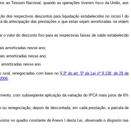
os ao Tesouro Nacional, quando as operações tiverem risco da União, aos
.
o dos respectivos descontos para liquidação estabelecidos no inciso I do
ata da antecipação das prestações e que estas sejam amortizadas na ordem
r o valor do desconto fixo para as respectivas faixas de saldo estabelecido
uais amortizadas nesse ano;
nuais amortizadas nesse ano;
ais amortizadas nesse ano.
to rural, renegociadas com base no
§ 3º do art. 5º da Lei nº 9.138, de 29 de
 2006
:
ncimento, com subseqüente aplicação da variação do IPCA mais juros de 6%
ão ou renegociação, depois de descontada, em cada prestação, a parcela de
vistos no quadro constante do Anexo I desta Lei, observado o disposto nas