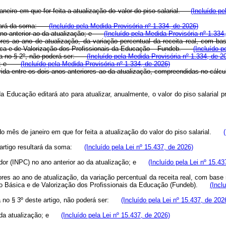
janeiro em que for feita a atualização do valor do piso salarial.
(Incluído pe
tará da soma:
(Incluído pela Medida Provisória nº 1.334, de 2026)
 ano anterior ao da atualização; e
(Incluído pela Medida Provisória nº 1.334
res ao ano de atualização, da variação percentual da receita real, com bas
ica e de Valorização dos Profissionais da Educação – Fundeb.
(Incluído p
ista no § 2º, não poderá ser:
(Incluído pela Medida Provisória nº 1.334, de 2
ação; e
(Incluído pela Medida Provisória nº 1.334, de 2026)
corrida entre os dois anos anteriores ao da atualização, compreendidas no 
 da Educação editará ato para atualizar, anualmente, o valor do piso salarial 
do mês de janeiro em que for feita a atualização do valor do piso salarial.
rtigo resultará da soma:
(Incluído pela Lei nº 15.437, de 2026)
r (INPC) no ano anterior ao da atualização; e
(Incluído pela Lei nº 15.43
ores ao ano de atualização, da variação percentual da receita real, com base 
Básica e de Valorização dos Profissionais da Educação (Fundeb).
(Incl
 no § 3º deste artigo, não poderá ser:
(Incluído pela Lei nº 15.437, de 202
da atualização; e
(Incluído pela Lei nº 15.437, de 2026)