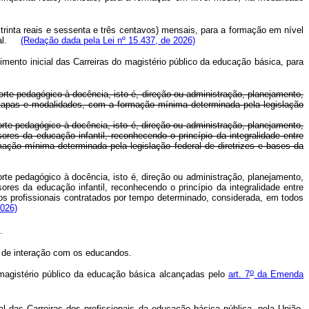
e trinta reais e sessenta e três centavos) mensais, para a formação em nível
al.
(Redação dada pela Lei nº 15.437, de 2026)
cimento inicial das Carreiras do magistério público da educação básica, para
e pedagógico à docência, isto é, direção ou administração, planejamento,
etapas e modalidades, com a formação mínima determinada pela legislação
te pedagógico à docência, isto é, direção ou administração, planejamento,
res da educação infantil, reconhecendo o princípio da integralidade entre
ção mínima determinada pela legislação federal de diretrizes e bases da
te pedagógico à docência, isto é, direção ou administração, planejamento,
res da educação infantil, reconhecendo o princípio da integralidade entre
s profissionais contratados por tempo determinado, considerada, em todos
2026)
.
s de interação com os educandos.
o
o magistério público da educação básica alcançadas pelo
art. 7
da Emenda
al das Carreiras dos profissionais da educação básica pública, pela União,