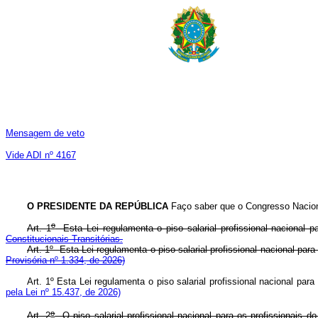
Mensagem de veto
Vide ADI nº 4167
O PRESIDENTE DA REPÚBLICA
Faço saber que o Congresso Naciona
o
Art. 1
Esta Lei regulamenta o piso salarial profissional nacional p
Constitucionais Transitórias.
Art. 1º Esta Lei regulamenta o piso salarial profissional nacional par
Provisória nº 1.334, de 2026)
Art. 1º Esta Lei regulamenta o piso salarial profissional nacional par
pela Lei nº 15.437, de 2026)
o
Art. 2
O piso salarial profissional nacional para os profissionais 