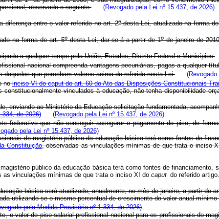
oporcional, observado o seguinte:
(Revogado pela Lei nº 15.437, de 2026)
o
 diferença entre o valor referido no art. 2
desta Lei, atualizado na forma do 
o
o
zado na forma do art. 5
desta Lei, dar-se-á a partir de 1
de janeiro de 201
cipada a qualquer tempo pela União, Estados, Distrito Federal e Municípios.
fissional nacional compreenda vantagens pecuniárias, pagas a qualquer títu
 daqueles que percebam valores acima do referido nesta Lei.
(Revogado p
o no
inciso VI do
caput
do art. 60 do Ato das Disposições Constitucionais Tra
os constitucionalmente vinculados à educação, não tenha disponibilidade o
dade, enviando ao Ministério da Educação solicitação fundamentada, acomp
.334, de 2026)
(Revogado pela Lei nº 15.437, de 2026)
e federativo que não conseguir assegurar o pagamento do piso, de forma
ogado pela Lei nº 15.437, de 2026)
ofissionais do magistério público da educação básica terá como fontes de fin
 da Constituição
, observadas as vinculações mínimas de que trata o inciso
 do magistério público da educação básica terá como fontes de financiamento,
s as vinculações mínimas de que trata o inciso XI do
caput
do referido artig
educação básica será atualizado, anualmente, no mês de janeiro, a partir do a
lada utilizando-se o mesmo percentual de crescimento do valor anual mínimo p
evogado pela Medida Provisória nº 1.334, de 2026)
, o valor do piso salarial profissional nacional para os profissionais do ma