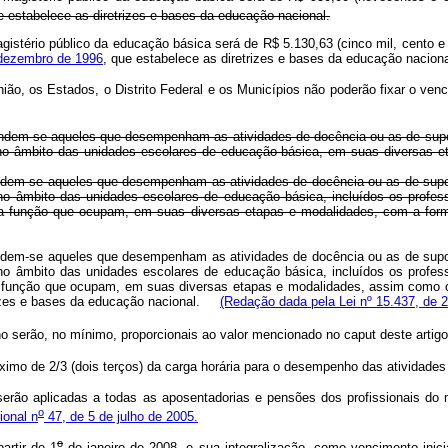
e estabelece as diretrizes e bases da educação nacional.
 magistério público da educação básica será de R$ 5.130,63 (cinco mil, cento 
e dezembro de 1996
, que estabelece as diretrizes e bases da educação nacion
nião, os Estados, o Distrito Federal e os Municípios não poderão fixar o ven
ndem-se aqueles que desempenham as atividades de docência ou as de suport
 no âmbito das unidades escolares de educação básica, em suas diversas 
endem-se aqueles que desempenham as atividades de docência ou as de supor
o âmbito das unidades escolares de educação básica, incluídos os professo
da função que ocupam, em suas diversas etapas e modalidades, com a forma
endem-se aqueles que desempenham as atividades de docência ou as de supor
o âmbito das unidades escolares de educação básica, incluídos os professo
a função que ocupam, em suas diversas etapas e modalidades, assim como o
izes e bases da educação nacional.
(Redação dada pela Lei nº 15.437, de 
ho serão, no mínimo, proporcionais ao valor mencionado no
caput
deste artigo
ximo de 2/3 (dois terços) da carga horária para o desempenho das atividade
i serão aplicadas a todas as aposentadorias e pensões dos profissionais d
o
ional n
47, de 5 de julho de 2005.
o
artir de 1
de janeiro de 2008, e sua integralização, como vencimento inici