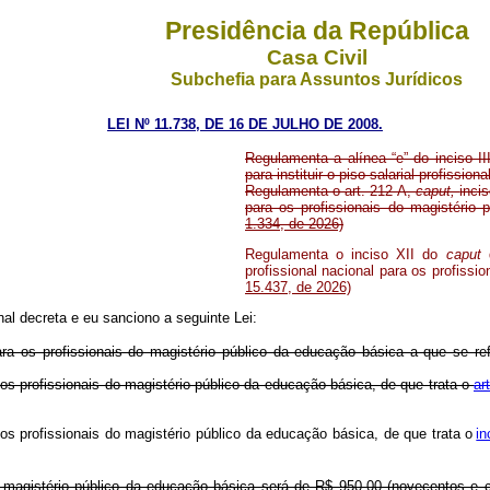
Presidência da República
Casa Civil
Subchefia para Assuntos Jurídicos
LEI Nº 11.738, DE 16
DE
JULHO DE 2008.
Regulamenta a alínea “e” do inciso I
para instituir o piso salarial profissi
Regulamenta o art. 212-A,
caput,
inci
para os profissionais do magistéri
1.334, de 2026)
Regulamenta o inciso XII do
caput
d
profissional nacional para os profiss
15.437, de 2026)
l decreta e eu sanciono a seguinte Lei:
ara os profissionais do magistério público da educação básica a que se r
a os profissionais do magistério público da educação básica, de que trata o
ar
a os profissionais do magistério público da educação básica, de que trata o
in
do magistério público da educação básica será de R$ 950,00 (novecentos e