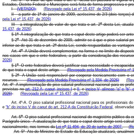
Estados, Distrito Federal e Municípios será feita de forma progressiva e pr
I –
(VETADO);
(Revogado pela Lei nº 15.437, de 2026)
o
II – a partir de 1
de janeiro de 2009, acréscimo de 2/3 (dois terços) da
pela Lei nº 15.437, de 2026)
o
III – a integralização do valor de que trata o art. 2
desta Lei, atuali
15.437, de 2026)
o
§ 1
A integralização de que trata o
caput
deste artigo
poderá ser ante
o
§ 2
Até 31 de dezembro de 2009, admitir-se-á que o piso salarial pro
o
inferior ao de que trata o art. 2
desta Lei, sendo resguardadas as vantagens
o
Art. 4
A União deverá complementar, na forma e no limite do dispost
nos casos em que o ente federativo, a partir da consideração dos recurs
2026)
o
§ 1
O ente federativo deverá justificar sua necessidade e incapaci
de que trata o
caput
deste artigo.
(Revogado pela Medida Provisória nº 1
o
§ 2
A União será responsável por cooperar tecnicamente com o ent
recursos.
(Revogado pela Medida Provisória nº 1.334, de 2026)
(Rev
Art. 4º A implementação do piso salarial profissional nacional para os pr
previstas no
art. 212-A,
caput,
incisos I
e
II,
e
inciso V, alíneas “a” e “b”,
2026)
(Revogado pela Lei nº 15.437, de 2026)
Art. 4º-A. O piso salarial profissional nacional para os profissionais
e
“b” do inciso V do
caput
do art. 212-A da Constituição Federal
, observada
o
Art. 5
O piso salarial profissional nacional do magistério público da 
Parágrafo único. A atualização de que trata o
caput
deste artigo será calcu
o
nacionalmente, nos termos da
Lei n
11.494, de 20 de junho de 2007.
(R
Art. 5º Ato do Ministro de Estado da Educação atualizará, anualmente