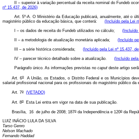
II – superior à variação percentual da receita nominal do Fundeb oc
nº 15.437, de 2026)
Art. 5º-A. O Ministério da Educação publicará, anualmente, até o últi
magistério público da educação básica, que conterá:
(Incluído pela Lei 
I – os dados de receita do Fundeb utilizados no cálculo;
(Incluído
II – a metodologia de atualização monetária aplicada;
(Incluído pe
III – a série histórica considerada;
(Incluído pela Lei nº 15.437, d
IV – parecer técnico detalhado sobre a atualização.
(Incluído pela
Parágrafo único. As informações previstas no
caput
deste artigo serã
o
Art. 6
A União, os Estados, o Distrito Federal e os Municípios de
salarial profissional nacional para os profissionais do magistério público 
o
Art. 7
(VETADO)
o
Art. 8
Esta Lei entra em vigor na data de sua publicação.
o
o
Brasília, 16 de julho de 2008; 187
da Independência e 120
da Repúb
LUIZ INÁCIO LULA DA SILVA
Tarso Genro
Nelson Machado
Fernando Haddad