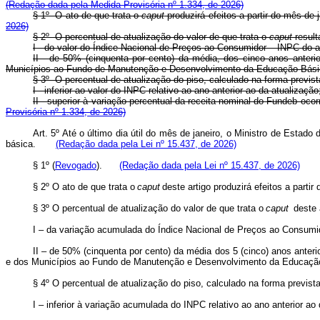
(Redação dada pela Medida Provisória nº 1.334, de 2026)
§ 1º O ato de que trata o
caput
produzirá efeitos a partir do mês de 
2026)
§ 2º O percentual de atualização do valor de que trata o
caput
resul
I - do valor do Índice Nacional de Preços ao Consumidor – INPC do
II - de 50% (cinquenta por cento) da média, dos cinco anos anterio
Municípios ao Fundo de Manutenção e Desenvolvimento da Educação Bás
§ 3º O percentual de atualização do piso, calculado na forma prev
I - inferior ao valor do INPC relativo ao ano anterior ao da atualiz
II - superior à variação percentual da receita nominal do Fundeb o
Provisória nº 1.334, de 2026)
Art. 5º Até o último dia útil do mês de janeiro, o Ministro de Estado
básica.
(Redação dada pela Lei nº 15.437, de 2026)
§ 1º (
Revogado
).
(Redação dada pela Lei nº 15.437, de 2026)
§ 2º O ato de que trata o
caput
deste artigo produzirá efeitos a partir 
§ 3º O percentual de atualização do valor de que trata o
caput
deste a
I – da variação acumulada do Índice Nacional de Preços ao Consumido
II – de 50% (cinquenta por cento) da média dos 5 (cinco) anos anteri
e dos Municípios ao Fundo de Manutenção e Desenvolvimento da Educação 
§ 4º O percentual de atualização do piso, calculado na forma prevista
I – inferior à variação acumulada do INPC relativo ao ano anterior ao 