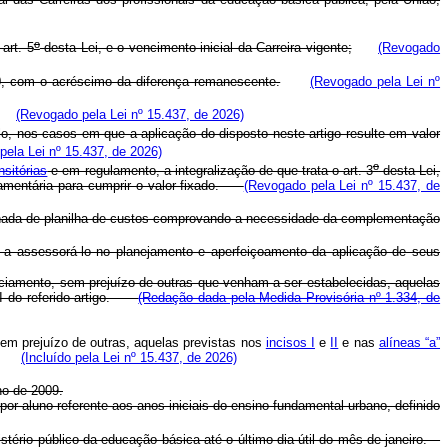
o
art. 5
desta Lei, e o vencimento inicial da Carreira vigente;
(Revogado
0, com o acréscimo da diferença remanescente.
(Revogado pela Lei nº
(Revogado pela Lei nº 15.437, de 2026)
lo, nos casos em que a aplicação do disposto neste artigo resulte em valor
ela Lei nº 15.437, de 2026)
o
nsitórias
e em regulamento, a integralização de que trata o art. 3
desta Lei,
rçamentária para cumprir o valor fixado.
(Revogado pela Lei nº 15.437, de
anhada de planilha de custos comprovando a necessidade da complementação
 a assessorá-lo no planejamento e aperfeiçoamento da aplicação de seus
anciamento, sem prejuízo de outras que venham a ser estabelecidas, aquelas
 XI do referido artigo.
(Redação dada pela Medida Provisória nº 1.334, de
 sem prejuízo de outras, aquelas previstas nos
incisos I
e
II
e nas
alíneas “a”
o.
(Incluído pela Lei nº 15.437, de 2026)
no de 2009.
or aluno referente aos anos iniciais do ensino fundamental urbano, definido
gistério público da educação básica até o último dia útil do mês de janeiro.