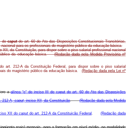
II do
caput
do art. 60 do Ato das Disposições
Constitucionais Transitórias,
onal nacional para os profissionais do magistério público da educação básica.
so XII, da Constituição, para dispor sobre o piso salarial profissional nacional
o público da educação básica.
(Redação dada pela Medida Provisória nº
o art. 212-A da Constituição Federal, para dispor sobre o piso salarial
ionais do magistério público da educação básica.
(Redação dada pela Lei nº
efere a
alínea “e” do inciso III do
caput
do art. 60 do Ato das Disposições
t. 212-A,
caput
, inciso XII, da Constituição
.
(Redação dada pela Medida
ciso XII do
caput
do art. 212-A da Constituição Federal
.
(Redação dada
 cinqüenta reais) mensais, para a formação em nível médio, na modalidade