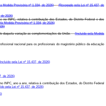
la Medida Provisória nº 1.334, de 2026)
(Revogado pela Lei nº 15.437, de
, de 2026)
e no INPC, relativa à contribuição dos Estados, do Distrito Federal e dos
ela Medida Provisória nº 1.334, de 2026)
026)
cálculo daquela variação as complementações da União.
(Incluído pela Medida
profissional nacional para os profissionais do magistério público da educação
(Incluído pela Lei nº 15.437, de 2026)
7, de 2026)
no INPC, ano a ano, relativa à contribuição dos Estados, do Distrito Federal
uído pela Lei nº 15.437, de 2026)
6)