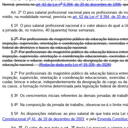
o
Normal, prevista no
art. 62 da Lei n
9.394, de 20 de dezembro de 1996
, qu
Art. 2º O piso salarial profissional nacional para os profissionais do
médio, na modalidade normal, prevista no
art. 62 da Lei nº 9.394, de 20 d
o
§ 1
O piso salarial profissional nacional é o valor abaixo do qual a U
a jornada de, no máximo, 40 (quarenta) horas semanais.
o
§ 2
Por profissionais do magistério público da educação básica ente
inspeção, supervisão, orientação e coordenação educacionais, exercidas
federal de diretrizes e bases da educação nacional.
§ 2º Por profissionais do magistério público da educação básica ent
inspeção, supervisão, orientação e coordenação educacionais, exercidas n
cuidar, brincar e educar, independentemente da designação do cargo ou 
educação nacional.
(Redação dada pela Lei nº 15.326, de 2026)
§ 2º Por profissionais do magistério público da educação básica ent
inspeção, supervisão, orientação e coordenação educacionais, exercidas n
cuidar, brincar e educar, independentemente da designação do cargo ou d
os casos, a formação mínima determinada pela legislação federal de diretr
o
§ 3
Os vencimentos iniciais referentes às demais jornadas de trabal
o
§ 4
Na composição da jornada de trabalho, observar-se-á o limite má
o
§ 5
As disposições relativas ao piso salarial de que trata esta Le
o
Constitucional n
41, de 19 de dezembro de 2003
, e pela
Emenda Constituc
o
o
Art. 3
O valor de que trata o art. 2
desta Lei passará a vigorar a p