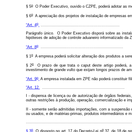
o
§ 5
O Poder Executivo, ouvido o CZPE, poderá adotar as med
o
§ 6
A apreciação dos projetos de instalação de empresas em
o
“Art. 4
................................…………………….........
Parágrafo único. O Poder Executivo disporá sobre as insta
hipóteses de adoção de controle aduaneiro informatizado da 
o
“Art. 8
......................……………………......................
o
§ 1
A empresa poderá solicitar alteração dos produtos a ser
o
§ 2
O prazo de que trata o
caput
deste artigo poderá, 
investimento de grande vulto que exijam longos prazos de amo
o
“Art. 9
A empresa instalada em ZPE não poderá constituir filial
“Art. 12.
......................................................................
I - dispensa de licença ou de autorização de órgãos federai
outras restrições à produção, operação, comercialização e im
II - somente serão admitidas importações, com a suspensão d
ou usados, e de matérias-primas, produtos intermediários e ma
.........................................................................................
o
o
§ 3
O disposto no art. 17 do Decreto-Lei n
37, de 18 de no