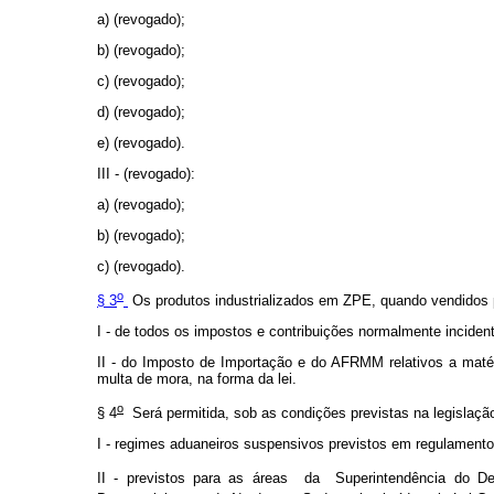
a) (revogado);
b) (revogado);
c) (revogado);
d) (revogado);
e) (revogado).
III - (revogado):
a) (revogado);
b) (revogado);
c) (revogado).
o
§ 3
Os produtos industrializados em ZPE, quando vendidos p
I - de todos os impostos e contribuições normalmente inciden
II - do Imposto de Importação e do AFRMM relativos a maté
multa de mora, na forma da lei.
o
§ 4
Será permitida, sob as condições previstas na legislação 
I - regimes aduaneiros suspensivos previstos em regulamento
II - previstos para as áreas da Superintendência do De