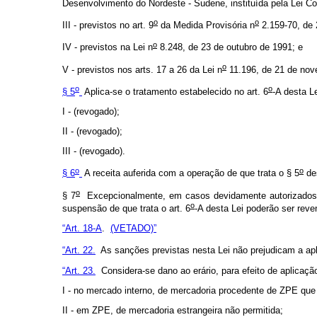
Desenvolvimento do Nordeste - Sudene, instituída pela Lei C
o
o
III - previstos no art. 9
da Medida Provisória n
2.159-70, de 
o
IV - previstos na Lei n
8.248, de 23 de outubro de 1991; e
o
V - previstos nos arts. 17 a 26 da Lei n
11.196, de 21 de nov
o
o
§ 5
Aplica-se o tratamento estabelecido no art. 6
-A desta L
I - (revogado);
II - (revogado);
III - (revogado).
o
o
§ 6
A receita auferida com a operação de que trata o § 5
des
o
§ 7
Excepcionalmente, em casos devidamente autorizados p
o
suspensão de que trata o art. 6
-A desta Lei poderão ser rev
“Art. 18-A
.
(VETADO)”
“Art. 22.
As sanções previstas nesta Lei não prejudicam a apli
“Art. 23.
Considera-se dano ao erário, para efeito de aplicação
I - no mercado interno, de mercadoria procedente de ZPE que
II - em ZPE, de mercadoria estrangeira não permitida;