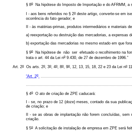
o
§ 8
Na hipótese do Imposto de Importação e do AFRMM, a sus
o
I - aos bens referidos no § 2
deste artigo, converte-se em is
ocorrência do fato gerador; e
II - às matérias-primas, produtos intermediários e materiais
a) reexportação ou destruição das mercadorias, a expensas d
b) exportação das mercadorias no mesmo estado em que foram
o
§ 9
Na hipótese de não ser efetuado o recolhimento na for
o
trata o art. 44 da Lei n
9.430, de 27 de dezembro de 1996.”
o
o
o
o
o
o
o
Art. 2
Os arts. 2
, 3
, 4
, 8
, 9
, 12, 13, 15, 18, 22 e 23 da Lei n
11
o
“Art. 2
.............................................................................
..........................................................................................
o
§ 4
O ato de criação de ZPE caducará:
I - se, no prazo de 12 (doze) meses, contado da sua publica
de criação; e
II - se as obras de implantação não forem concluídas, sem 
criação.
o
§ 5
A solicitação de instalação de empresa em ZPE será feit