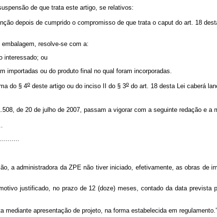
pensão de que trata este artigo, se relativos:
enção depois de cumprido o compromisso de que trata o
caput
do art. 18 dest
 de embalagem, resolve-se com a:
o interessado; ou
 importadas ou do produto final no qual foram incorporadas.
o
o
ma do § 4
deste artigo ou do inciso II do § 3
do art. 18 desta Lei caberá la
.508, de 20 de julho de 2007, passam a vigorar com a seguinte redação e a m
..
..........
ção, a administradora da ZPE não tiver iniciado, efetivamente, as obras de 
motivo justificado, no prazo de 12 (doze) meses, contado da data prevista
a mediante apresentação de projeto, na forma estabelecida em regulamento.