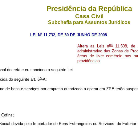
Presidência da República
Casa Civil
Subchefia para Assuntos Jurídicos
LEI Nº 11.732, DE 30
DE
JUNHO DE 2008.
os
Altera as Leis n
11.508, de 2
administrativo das Zonas de Pro
áreas de livre comércio nos m
providências.
al decreta e eu sanciono a seguinte Lei:
o
cida do seguinte art. 6
-A:
o de bens e serviços por empresa autorizada a operar em ZPE terão suspen
 Cofins;
Social devida pelo Importador de Bens Estrangeiros ou Serviços do Exterior 