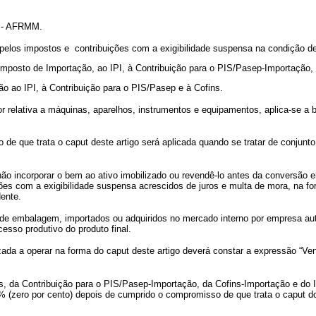
e - AFRMM.
pelos impostos e contribuições com a exigibilidade suspensa na condição de
o Imposto de Importação, ao IPI, à Contribuição para o PIS/Pasep-Importaçã
ão ao IPI, à Contribuição para o PIS/Pasep e à Cofins.
or relativa a máquinas, aparelhos, instrumentos e equipamentos, aplica-se a 
 de que trata o
caput
deste artigo será aplicada quando se tratar de conjunto 
 não incorporar o bem ao ativo imobilizado ou revendê-lo antes da conversão 
ições com a exigibilidade suspensa acrescidos de juros e multa de mora, na fo
dente.
s de embalagem, importados ou adquiridos no mercado interno por empresa a
cesso produtivo do produto final.
zada a operar na forma do
caput
deste artigo deverá constar a expressão “
 da Contribuição para o PIS/Pasep-Importação, da Cofins-Importação e do IPI
0% (zero por cento) depois de cumprido o compromisso de que trata o
caput
do