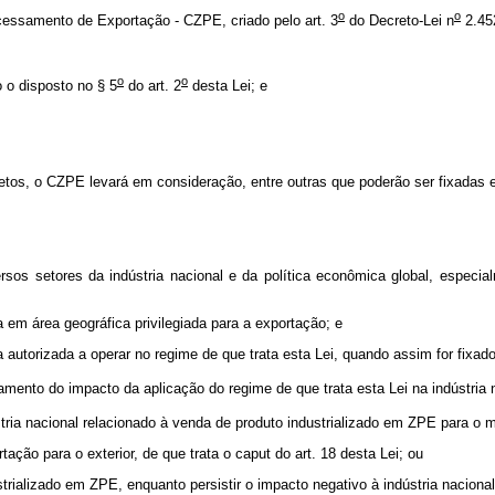
o
o
essamento de Exportação - CZPE, criado pelo art. 3
do Decreto-Lei n
2.452
o
o
o o disposto no § 5
do art. 2
desta Lei; e
etos, o CZPE levará em consideração, entre outras que poderão ser fixadas e
rsos setores da indústria nacional e da política econômica global, especial
a em área geográfica privilegiada para a exportação; e
autorizada a operar no regime de que trata esta Lei, quando assim for fixa
to do impacto da aplicação do regime de que trata esta Lei na indústria n
ria nacional relacionado à venda de produto industrializado em ZPE para o 
rtação para o exterior, de que trata o
caput
do art. 18 desta Lei; ou
trializado em ZPE, enquanto persistir o impacto negativo à indústria nacional