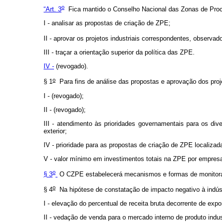
o
“Art. 3
Fica mantido o Conselho Nacional das Zonas de Proc
I - analisar as propostas de criação de ZPE;
II - aprovar os projetos industriais correspondentes, observad
III - traçar a orientação superior da política das ZPE.
IV -
(revogado).
o
§ 1
Para fins de análise das propostas e aprovação dos proj
I - (revogado);
II - (revogado);
III - atendimento às prioridades governamentais para os dive
exterior;
IV - prioridade para as propostas de criação de ZPE localizad
V - valor mínimo em investimentos totais na ZPE por empresa 
o
§ 3
O CZPE estabelecerá mecanismos e formas de monitoramen
o
§ 4
Na hipótese de constatação de impacto negativo à indúst
I - elevação do percentual de receita bruta decorrente de expo
II - vedação de venda para o mercado interno de produto indus