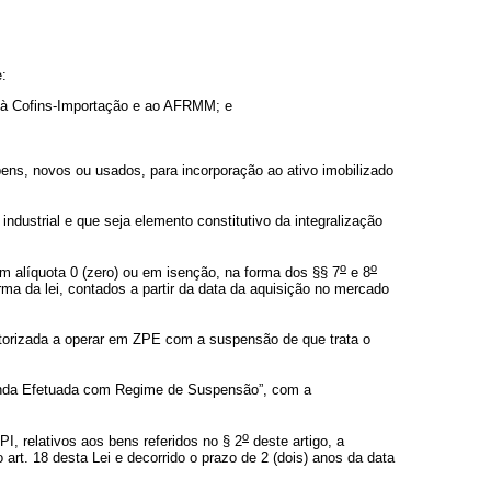
:
o, à Cofins-Importação e ao AFRMM; e
bens, novos ou usados, para incorporação ao ativo imobilizado
industrial e que seja elemento constitutivo da integralização
o
o
em alíquota 0 (zero) ou em isenção, na forma dos §§ 7
e 8
rma da lei, contados a partir da data da aquisição no mercado
utorizada a operar em ZPE com a suspensão de que trata o
Venda Efetuada com Regime de Suspensão”, com a
o
, relativos aos bens referidos no § 2
deste artigo, a
 art. 18 desta Lei e decorrido o prazo de 2 (dois) anos da data