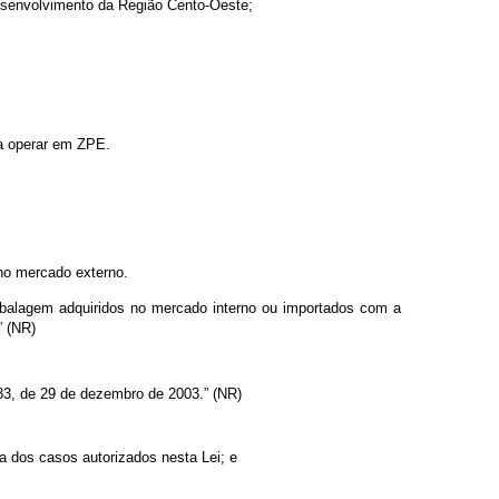
esenvolvimento da Região Cento-Oeste;
 a operar em ZPE.
 no mercado externo.
balagem adquiridos no mercado interno ou importados com a
” (NR)
3, de 29 de dezembro de 2003.” (NR)
a dos casos autorizados nesta Lei; e