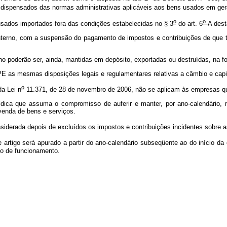
m dispensados das normas administrativas aplicáveis aos bens usados em ger
o
o
usados importados fora das condições estabelecidas no § 3
do art. 6
-A dest
erno, com a suspensão do pagamento de impostos e contribuições de que tr
o poderão ser, ainda, mantidas em depósito, exportadas ou destruídas, na for
as mesmas disposições legais e regulamentares relativas a câmbio e capita
o
a Lei n
11.371, de 28 de novembro de 2006, não se aplicam às empresas 
ca que assuma o compromisso de auferir e manter, por ano-calendário, rec
 venda de bens e serviços.
nsiderada depois de excluídos os impostos e contribuições incidentes sobre 
 artigo será apurado a partir do ano-calendário subseqüente ao do início da
rio de funcionamento.