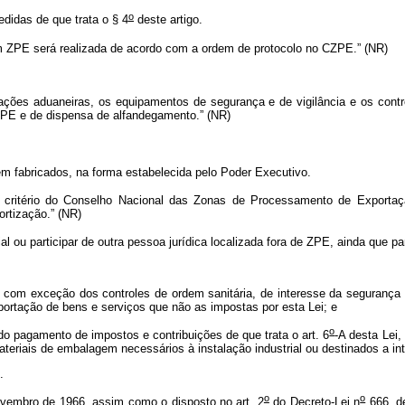
o
idas de que trata o § 4
deste artigo.
 ZPE será realizada de acordo com a ordem de protocolo no CZPE.” (NR)
lações aduaneiras, os equipamentos de segurança e de vigilância e os con
ZPE e de dispensa de alfandegamento.” (NR)
em fabricados, na forma estabelecida pelo Poder Executivo.
a critério do Conselho Nacional das Zonas de Processamento de Exportaç
rtização.” (NR)
 ou participar de outra pessoa jurídica localizada fora de ZPE, ainda que para
s, com exceção dos controles de ordem sanitária, de interesse da seguranç
portação de bens e serviços que não as impostas por esta Lei; e
o
o pagamento de impostos e contribuições de que trata o art. 6
-A desta Lei
teriais de embalagem necessários à instalação industrial ou destinados a int
..
o
o
vembro de 1966, assim como o disposto no art. 2
do Decreto-Lei n
666, de