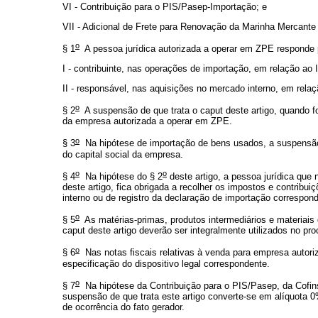
VI - Contribuição para o PIS/Pasep-Importação; e
VII - Adicional de Frete para Renovação da Marinha Mercant
o
§ 1
A pessoa jurídica autorizada a operar em ZPE responde 
I - contribuinte, nas operações de importação, em relação a
II - responsável, nas aquisições no mercado interno, em relaç
o
§ 2
A suspensão de que trata o
caput
deste artigo, quando f
da empresa autorizada a operar em ZPE.
o
§ 3
Na hipótese de importação de bens usados, a suspensão
do capital social da empresa.
o
o
§ 4
Na hipótese do § 2
deste artigo, a pessoa jurídica que
deste artigo, fica obrigada a recolher os impostos e contribu
interno ou de registro da declaração de importação correspon
o
§ 5
As matérias-primas, produtos intermediários e materiai
caput
deste artigo deverão ser integralmente utilizados no pro
o
§ 6
Nas notas fiscais relativas à venda para empresa autori
especificação do dispositivo legal correspondente.
o
§ 7
Na hipótese da Contribuição para o PIS/Pasep, da Cofins,
suspensão de que trata este artigo converte-se em alíquota 
de ocorrência do fato gerador.