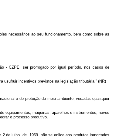
troles necessários ao seu funcionamento, bem como sobre as
ão - CZPE, ser prorrogado por igual período, nos casos de
 usufruir incentivos previstos na legislação tributária.” (NR)
a nacional e de proteção do meio ambiente, vedadas quaisquer
, de equipamentos, máquinas, aparelhos e instrumentos, novos
egrar o processo produtivo.
 2 de julho de 1969, não se aplica aos produtos importados