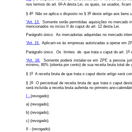
o
nos termos do art. 6
-A desta Lei, os quais, se usados, fica
o
o
§ 4
Não se aplica o disposto no § 3
deste artigo aos bens 
“Art. 13.
Somente serão permitidas aquisições no mercado int
mencionados no inciso II do
caput
do art. 12 desta Lei.
Parágrafo único. As mercadorias adquiridas no mercado intern
“Art. 15.
Aplicam-se às empresas autorizadas a operar em ZPE 
o
Parágrafo único. Os limites de que trata o
caput
do art. 1
d
“Art. 18.
Somente poderá instalar-se em ZPE a pessoa jurídi
mínimo, 80% (oitenta por cento) de sua receita bruta total de
o
§ 1
A receita bruta de que trata o
caput
deste artigo será co
o
§ 2
O percentual de receita bruta de que trata o
caput
deste
será incluída a receita bruta auferida no primeiro ano-calendá
I -
(revogado):
a) (revogado);
b) (revogado);
c) (revogado).
II - (revogado):