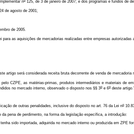
omplementar n
125, de 3 de janeiro de 2007; e dos programas e fundos de d
24 de agosto de 2001;
embro de 2005.
ei para as aquisições de mercadorias realizadas entre empresas autorizadas
te artigo será considerada receita bruta decorrente de venda de mercadoria
elo CZPE, as matérias-primas, produtos intermediários e materiais de em
o
o
endidos no mercado interno, observado o disposto nos §§ 3
e 6
deste artigo.
o
cação de outras penalidades, inclusive do disposto no art. 76 da Lei n
10.83
 da pena de perdimento, na forma da legislação específica, a introdução:
 tenha sido importada, adquirida no mercado interno ou produzida em ZPE for