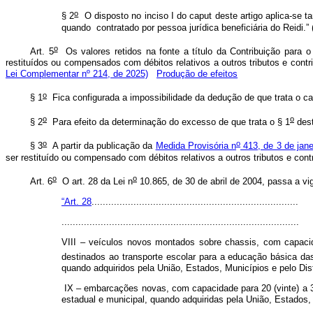
o
§ 2
O disposto no inciso I do caput deste artigo aplica-se t
quando contratado por pessoa jurídica beneficiária do Reidi.”
o
Art. 5
Os valores retidos na fonte a título da Contribuição para 
restituídos ou compensados com débitos relativos a outros tributos e contr
Lei Complementar nº 214, de 2025)
Produção de efeitos
o
§ 1
Fica configurada a impossibilidade da dedução de que trata o ca
o
o
§ 2
Para efeito da determinação do excesso de que trata o § 1
dest
o
o
§ 3
A partir da publicação da
Medida Provisória n
413, de 3 de jane
ser restituído ou compensado com débitos relativos a outros tributos e con
o
o
Art. 6
O art. 28 da Lei n
10.865, de 30 de abril de 2004, passa a
“Art. 28
..........................................................................
.....................................................................................
VIII – veículos novos montados sobre chassis, com capacid
destinados ao transporte escolar para a educação básica da
quando adquiridos pela União, Estados, Municípios e pelo Dis
IX – embarcações novas, com capacidade para 20 (vinte) a 35 
estadual e municipal, quando adquiridas pela União, Estados,