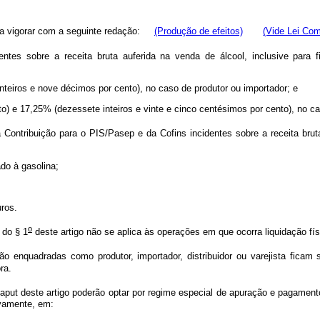
a vigorar com a seguinte redação:
(Produç
ã
o de efeitos)
(Vide Lei Com
entes sobre a receita bruta auferida na venda de álcool, inclusive para 
inteiros e nove décimos por cento), no caso de produtor ou importador; e
to) e 17,25% (dezessete inteiros e vinte e cinco centésimos por cento), no cas
ontribuição para o PIS/Pasep e da Cofins incidentes sobre a receita bruta
ado à gasolina;
uros.
o
 do § 1
deste artigo não se aplica às operações em que ocorra liquidação fís
enquadradas como produtor, importador, distribuidor ou varejista ficam su
ra.
caput
deste artigo poderão optar por regime especial de apuração e pagamen
ivamente, em: