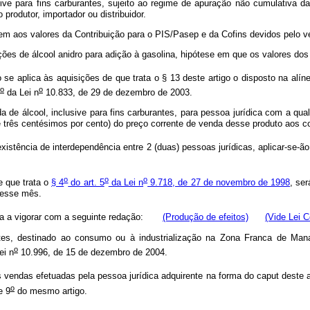
lusive para fins carburantes, sujeito ao regime de apuração não cumulativa 
 produtor, importador ou distribuidor.
ndem aos valores da Contribuição para o PIS/Pasep e da Cofins devidos pelo 
ções de álcool anidro para adição à gasolina, hipótese em que os valores dos
se aplica às aquisições de que trata o § 13 deste artigo o disposto na alí
o
o
da Lei n
10.833, de 29 de dezembro de 2003.
 de álcool, inclusive para fins carburantes, para pessoa jurídica com a qua
ta e três centésimos por cento) do preço corrente de venda desse produto aos
existência de interdependência entre 2 (duas) pessoas jurídicas, aplicar-se-ão
o
o
o
 que trata o
§ 4
do art. 5
da Lei n
9.718, de 27 de novembro de 1998
, se
 desse mês.
ssa a vigorar com a seguinte redação:
(Produção de efeitos)
(Vide Lei 
es, destinado ao consumo ou à industrialização na Zona Franca de Manaus
o
ei n
10.996, de 15 de dezembro de 2004.
vendas efetuadas pela pessoa jurídica adquirente na forma do caput deste art
o
e 9
do mesmo artigo.