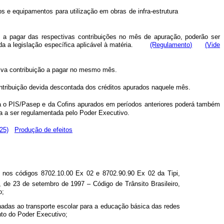
os e equipamentos para utilização em obras de infra-estrutura
s a pagar das respectivas contribuições no mês de apuração, poderão ser
ada a legislação específica aplicável à matéria.
(Regulamento)
(Vide
tiva contribuição a pagar no mesmo mês.
ntribuição devida descontada dos créditos apurados naquele mês.
para o PIS/Pasep e da Cofins apurados em períodos anteriores poderá também
rma a ser regulamentada pelo Poder Executivo.
25)
Produção de efeitos
s nos códigos 8702.10.00 Ex 02 e 8702.90.90 Ex 02 da Tipi,
 de 23 de setembro de 1997 – Código de Trânsito Brasileiro,
o;
inadas ao transporte escolar para a educação básica das redes
nto do Poder Executivo;