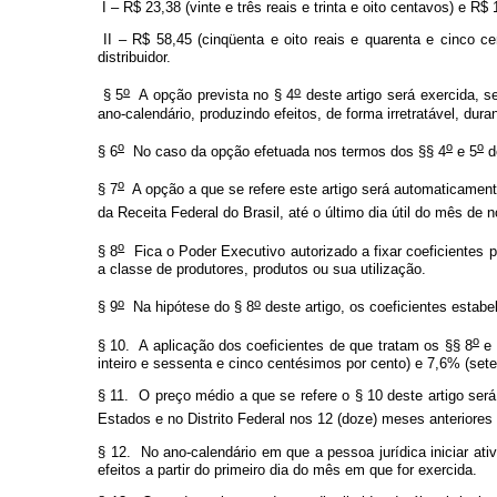
I – R$ 23,38 (vinte e três reais e trinta e oito centavos) e R
II – R$ 58,45 (cinqüenta e oito reais e quarenta e cinco c
distribuidor.
o
o
§ 5
A opção prevista no § 4
deste artigo será exercida, s
ano-calendário, produzindo efeitos, de forma irretratável, du
o
o
o
§ 6
No caso da opção efetuada nos termos dos §§ 4
e 5
de
o
§ 7
A opção a que se refere este artigo será automaticamente
da Receita Federal do Brasil, até o último dia útil do mês de 
o
§ 8
Fica o Poder Executivo autorizado a fixar coeficientes p
a classe de produtores, produtos ou sua utilização.
o
o
§ 9
Na hipótese do § 8
deste artigo, os coeficientes estabe
o
§ 10. A aplicação dos coeficientes de que tratam os §§ 8
e 
inteiro e sessenta e cinco centésimos por cento) e 7,6% (sete
§ 11. O preço médio a que se refere o § 10 deste artigo ser
Estados e no Distrito Federal nos 12 (doze) meses anteriores
§ 12. No ano-calendário em que a pessoa jurídica iniciar ati
efeitos a partir do primeiro dia do mês em que for exercida.