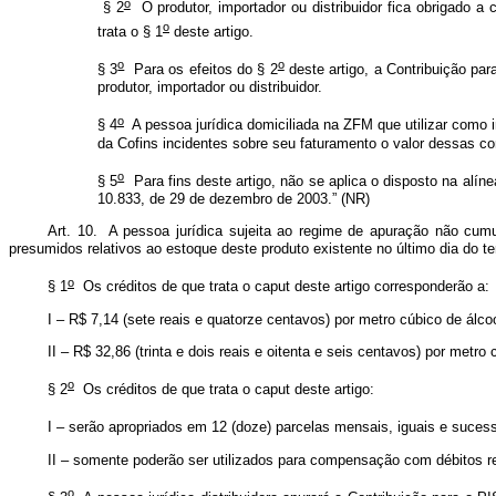
o
§ 2
O produtor, importador ou distribuidor fica obrigado a 
o
trata o § 1
deste artigo.
o
o
§ 3
Para os efeitos do § 2
deste artigo, a Contribuição pa
produtor, importador ou distribuidor.
o
§ 4
A pessoa jurídica domiciliada na ZFM que utilizar como i
da Cofins incidentes sobre seu faturamento o valor dessas cont
o
§ 5
Para fins deste artigo, não se aplica o disposto na alín
10.833, de 29 de dezembro de 2003.” (NR)
Art. 10. A pessoa jurídica sujeita ao regime de apuração não cumul
presumidos relativos ao estoque deste produto existente no último dia do 
o
§ 1
Os créditos de que trata o caput deste artigo corresponderão a:
I – R$ 7,14 (sete reais e quatorze centavos) por metro cúbico de álc
II – R$ 32,86 (trinta e dois reais e oitenta e seis centavos) por metro
o
§ 2
Os créditos de que trata o caput deste artigo:
I – serão apropriados em 12 (doze) parcelas mensais, iguais e sucess
II – somente poderão ser utilizados para compensação com débitos re
o