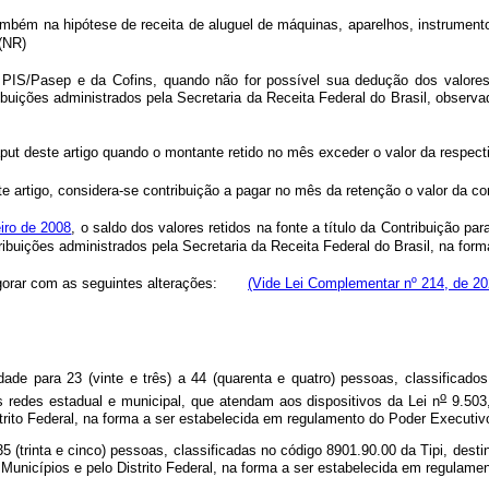
ambém na hipótese de receita de aluguel de máquinas, aparelhos, instrument
 (NR)
o PIS/Pasep e da Cofins, quando não for possível sua dedução dos valore
ibuições administrados pela Secretaria da Receita Federal
do Brasil, observ
put deste artigo quando o montante retido no mês exceder o valor da respec
e artigo, considera-se contribuição a pagar
no mês da retenção o valor da co
iro de 2008
, o saldo dos valores retidos na fonte a título da Contribuição 
tribuições administrados pela Secretaria da Receita Federal do Brasil, na fo
 vigorar com as seguintes alterações:
(Vide Lei Complementar nº 214, de 20
ade para 23 (vinte e três) a 44 (quarenta e quatro) pessoas, classificado
o
s redes estadual e municipal, que atendam aos dispositivos da Lei n
9.503,
trito Federal, na forma a ser estabelecida em regulamento do Poder Executiv
(trinta e cinco) pessoas, classificadas no código 8901.90.00 da Tipi, dest
 Municípios e pelo Distrito Federal, na forma a ser estabelecida em regulame