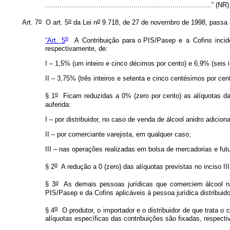
.................................................................................” (NR)
o
o
o
Art. 7
O art. 5
da Lei n
9.718, de 27 de novembro de 1998, passa 
o
“Art. 5
A Contribuição
para
o
PIS/Pasep
e a Cofins incid
respectivamente, de:
I – 1,5% (um inteiro e cinco décimos por cento) e 6,9% (seis 
II – 3,75% (três inteiros e setenta e cinco centésimos por cen
o
§ 1
Ficam reduzidas a 0% (zero por cento) as alíquotas da C
auferida:
I – por distribuidor, no caso de venda de álcool anidro adicion
II – por comerciante varejista, em qualquer caso;
III – nas operações realizadas em bolsa de mercadorias e fut
o
§ 2
A redução a 0 (zero) das alíquotas previstas no inciso III
o
§ 3
As demais pessoas jurídicas que comerciem álcool não 
PIS/Pasep e da Cofins aplicáveis à pessoa jurídica distribuido
o
§ 4
O produtor, o importador e o distribuidor de que trata o 
alíquotas específicas das contribuições são fixadas, respect