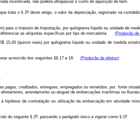
erada incentivada, não poderá ultrapassar o custo de aquisição do bem.
o
que trata o § 2
deste artigo, o valor da depreciação, registrado na contabil
m) para o Imposto de Importação, por quilograma líquido ou unidade de medida
 diferenciar as alíquotas específicas por tipo de mercadoria.
(Produção de 
 R$ 15,00 (quinze reais) por quilograma líquido ou unidade de medida estat
igorar acrescido dos seguintes §§ 17 e 18:
(Produção de efeitos)
.
.
es pagos, creditados, entregues, empregados ou remetidos, por fonte situada
, afretamento, arrendamento ou aluguel de embarcações marítimas ou fluviais 
à hipótese de contratação ou utilização da embarcação em atividade mista
o
o
cido do seguinte § 2
, passando o parágrafo único a vigorar como § 1
: