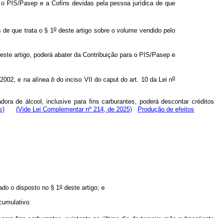
ra o PIS/Pasep e a Cofins devidas pela pessoa jurídica de que
o
 de que trata o § 1
deste artigo sobre o volume vendido pelo
este artigo, poderá abater da Contribuição para o PIS/Pasep e
o
2002, e na alínea
b
do inciso VII do caput
do art. 10 da Lei n
ora de álcool, inclusive para fins carburantes, poderá descontar créditos
s)
(Vide Lei Complementar nº 214, de 2025)
Produção de efeitos
o
ado o disposto no § 1
deste artigo; e
cumulativo.