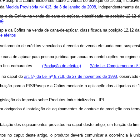
S/Pasep e a Cofins incidentes sobre a venda do estoque de álcool, inclusive
o
o da
Medida Provisória n
413, de 3 de janeiro de 2008
, independentemente da 
sep e da Cofins na venda de cana-de-açúcar, classificada na posição 12.1
s)
asep e da Cofins na venda de cana-de-açúcar, classificada na posição 1
e efeitos
veitamento de créditos vinculados à receita de venda efetuada com suspens
 cana-de-açúcar para pessoa jurídica que apura as contribuições no regime 
 fins carburantes:
(Produç
ã
o de efeitos)
(Vide Lei Complementar nº 
o
o
as no caput do
art. 5
da Lei n
9.718, de 27 de novembro de 1998
, observado 
ibuição para o PIS/Pasep e a Cofins mediante a aplicação das alíquotas de 
gislação do Imposto sobre Produtos Industrializados - IPI.
icam obrigados à instalação de equipamentos de controle de produção nos ter
stalação dos equipamentos previstos no caput
deste artigo, em função de limi
s no caput deste artigo, o produtor deverá comunicar a ocorrência à unid