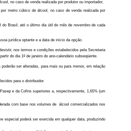
álcool, no caso de venda realizada por produtor ou importador;
 por metro cúbico de álcool, no caso de venda realizada por
 do Brasil, até o último dia útil do mês de novembro de cada
soa jurídica optante e a data de início da opção.
desistir, nos termos e condições estabelecidos pela Secretaria
o
artir do dia 1
de janeiro do ano-calendário subseqüente.
s poderão ser alteradas, para mais ou para menos, em relação
ecidos para o distribuidor.
S/Pasep e da Cofins superiores a, respectivamente, 1,65% (um
ponderada com base nos volumes de álcool comercializados nos
ime especial poderá ser exercida em qualquer data, produzindo