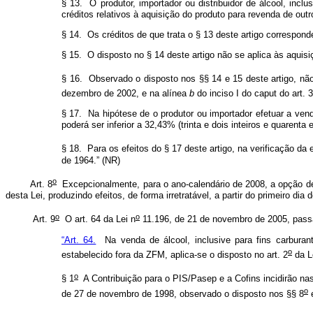
§ 13. O produtor, importador ou distribuidor de álcool, inc
créditos relativos à aquisição do produto para revenda de outro
§ 14. Os créditos de que trata o § 13 deste artigo correspo
§ 15. O disposto no § 14 deste artigo não se aplica às aquisi
§ 16. Observado o disposto nos §§ 14 e 15 deste artigo, não 
dezembro de 2002, e na alínea
b
do inciso I do caput
do art. 3
§ 17. Na hipótese de o produtor ou importador efetuar a venda
poderá ser inferior a 32,43% (trinta e dois inteiros e quaren
§ 18. Para os efeitos do § 17 deste artigo, na verificação da 
de 1964.” (NR)
o
Art. 8
Excepcionalmente, para o ano-calendário de 2008, a opção de
desta Lei, produzindo efeitos, de forma irretratável, a partir do primeiro dia
o
o
Art. 9
O art. 64 da Lei n
11.196, de 21 de novembro de 2005, pa
“Art. 64.
Na venda de álcool, inclusive para fins carburant
o
estabelecido fora da ZFM, aplica-se o disposto no art. 2
da L
o
§ 1
A Contribuição para o PIS/Pasep e a Cofins incidirão nas 
o
de 27 de novembro de 1998, observado o disposto nos §§ 8