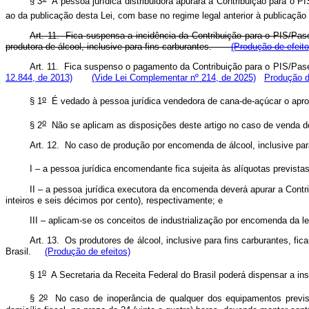
§ 3
A pessoa jurídica distribuidora apurará a Contribuição para o PI
ao da publicação desta Lei, com base no regime legal anterior à publicaçã
Art. 11. Fica suspensa a incidência da Contribuição para o PIS/Pa
produtora de álcool, inclusive para fins carburantes.
(Produção de efeito
Art. 11. Fica suspenso o pagamento da Contribuição para o PIS/P
12.844, de 2013)
(Vide Lei Complementar nº 214, de 2025)
Produção d
o
§ 1
É vedado à pessoa jurídica vendedora de cana-de-açúcar o apro
o
§ 2
Não se aplicam as disposições deste artigo no caso de venda de
Art. 12. No caso de produção por encomenda de álcool, inclusive para
I – a pessoa jurídica encomendante fica sujeita às alíquotas previst
II – a pessoa jurídica executora da encomenda deverá apurar a Contr
inteiros e seis décimos por cento), respectivamente; e
III – aplicam-se os conceitos de industrialização por encomenda da le
Art. 13. Os produtores de álcool, inclusive para fins carburantes, f
Brasil.
(Produção de efeitos)
o
§ 1
A Secretaria da Receita Federal do Brasil poderá dispensar a in
o
§ 2
No caso de inoperância de qualquer dos equipamentos previsto