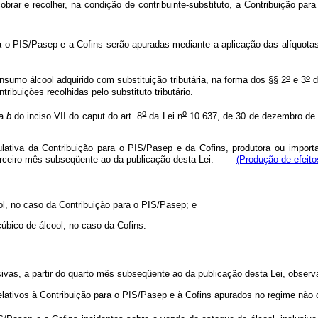
cobrar e recolher, na condição de contribuinte-substituto, a Contribuição pa
ra o PIS/Pasep e a Cofins serão apuradas mediante a aplicação das alíquotas
o
o
nsumo álcool adquirido com substituição tributária, na forma dos §§ 2
e 3
d
ribuições recolhidas pelo substituto tributário.
o
o
ea
b
do inciso VII do caput
do art. 8
da Lei n
10.637, de 30 de dezembro de 
ativa da Contribuição para o PIS/Pasep e da Cofins, produtora ou importad
terceiro mês subseqüente ao da publicação desta Lei.
(Produç
ã
o de efeito
ool, no caso da Contribuição para o PIS/Pasep; e
 cúbico de álcool, no caso da Cofins.
ivas, a partir do quarto mês subseqüente ao da publicação desta Lei, observ
lativos à Contribuição para o PIS/Pasep e à Cofins apurados no regime não 