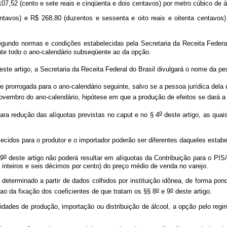
$ 107,52 (cento e sete reais e cinqüenta e dois centavos) por metro cúbico de 
entavos) e R$ 268,80 (duzentos e sessenta e oito reais e oitenta centavos)
egundo normas e condições estabelecidas pela Secretaria da Receita Federal
rante todo o ano-calendário subseqüente ao da opção.
ste artigo, a Secretaria da Receita Federal do Brasil divulgará o nome da pes
 prorrogada para o ano-calendário seguinte, salvo se a pessoa jurídica dela 
novembro do ano-calendário, hipótese em que a produção de efeitos se dará a p
o
ara redução das alíquotas previstas no caput
e no § 4
deste artigo, as quai
lecidos para o produtor e o importador poderão ser diferentes daqueles estabel
o
9
deste artigo não poderá resultar em alíquotas da Contribuição para o PI
 inteiros e seis décimos por cento) do preço médio de venda no varejo.
á determinado a partir de dados colhidos por instituição idônea, de forma 
o
o
 ao da fixação dos coeficientes de que tratam os §§ 8
e 9
deste artigo.
vidades de produção, importação ou distribuição de álcool, a opção pelo reg