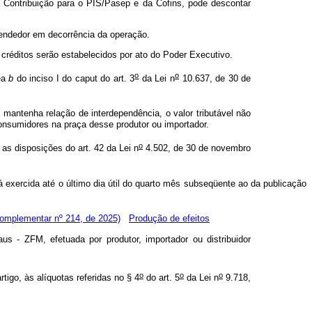
da Contribuição para o PIS/Pasep e da Cofins, pode descontar
vendedor em decorrência da operação.
 créditos serão estabelecidos por ato do Poder Executivo.
o
o
nea
b
do inciso I do caput
do art. 3
da Lei n
10.637, de 30 de
l mantenha relação de interdependência, o valor tributável não
 consumidores na praça desse produtor ou importador.
o
 as disposições do art. 42 da Lei n
4.502, de 30 de novembro
rá exercida até o último dia útil do quarto mês subseqüente ao da publicação
Complementar nº 214, de 2025)
Produção de efeitos
 - ZFM, efetuada por produtor, importador ou distribuidor
o
o
o
igo, às alíquotas referidas no § 4
do art. 5
da Lei n
9.718,