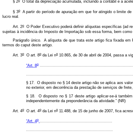
o
§ 2
O total da depreciação acumulada, incluindo a contábil e a acel
o
§ 3
A partir do período de apuração em que for atingido o limite de 
lucro real.
o
Art. 2
O Poder Executivo poderá definir alíquotas específicas (ad re
sujeitas à incidência do Imposto de Importação sob essa forma, bem como
Parágrafo único. A alíquota de que trata este artigo fica fixada em
termos do caput
deste artigo.
o
o
o
Art. 3
O art. 8
da Lei n
10.865, de 30 de abril de 2004, passa a v
o
“Art. 8
..............................................................................
..........................................................................................
§ 17. O disposto no § 14 deste artigo não se aplica aos valor
no exterior, em decorrência da prestação de serviços de frete
§ 18. O disposto no § 17 deste artigo aplicar-se-á também 
independentemente da preponderância da atividade.” (NR)
o
o
o
Art. 4
O art. 4
da Lei n
11.488, de 15 de junho de 2007, fica acres
o
“
Art. 4
.............................................................
.........................................................................