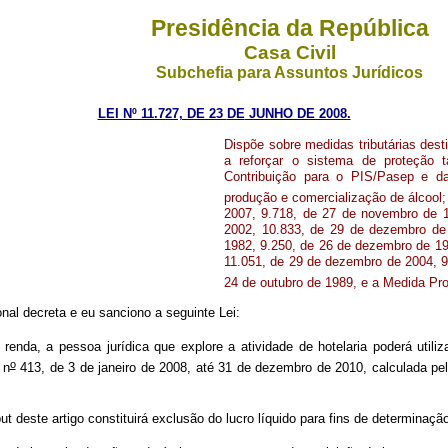
Presidência da República
Casa Civil
Subchefia para Assuntos Jurídicos
LEI Nº 11.727, DE 23
DE
JUNHO DE 2008.
Dispõe sobre medidas tributárias dest
a reforçar o sistema de proteção ta
Contribuição para o PIS/Pasep e da
produção e comercialização de álcool; 
2007, 9.718, de 27 de novembro de 
2002, 10.833, de 29 de dezembro de
1982, 9.250, de 26 de dezembro de 19
11.051, de 29 de dezembro de 2004, 9
24 de outubro de 1989, e a Medida Pro
al decreta e eu sanciono a seguinte Lei:
enda, a pessoa jurídica que explore a atividade de hotelaria poderá utili
o
 n
413, de 3 de janeiro de 2008, até 31 de dezembro de 2010, calculada pela
deste artigo constituirá exclusão do lucro líquido para fins de determinação d