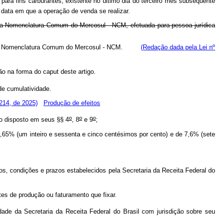
 para fins carburantes, existente no último dia do terceiro mês subseqüente
data em que a operação de venda se realizar.
2 da Nomenclatura Comum do Mercosul - NCM, efetuada para pessoa jurídica
2.12 da Nomenclatura Comum do Mercosul - NCM.
(Redação dada pela Lei nº
ão na forma do caput
deste artigo.
de cumulatividade.
214, de 2025)
Produção de efeitos
o
o
o
o disposto em seus §§ 4
, 8
e 9
;
1,65% (um inteiro e sessenta e cinco centésimos por cento) e de 7,6% (sete
mos, condições e prazos estabelecidos pela Secretaria da Receita Federal do
tes de produção ou faturamento que fixar.
ade da Secretaria da Receita Federal do Brasil com jurisdição sobre seu