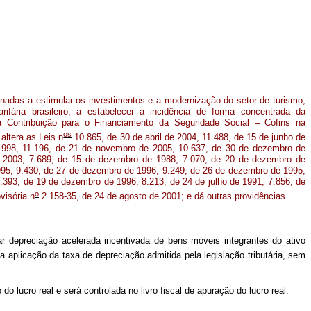
inadas a estimular os investimentos e a modernização do setor de turismo,
rifária brasileiro, a estabelecer a incidência de forma concentrada da
 Contribuição para o Financiamento da Seguridade Social – Cofins na
os
altera as Leis n
10.865, de 30 de abril de 2004, 11.488, de 15 de junho de
1998, 11.196, de 21 de novembro de 2005, 10.637, de 30 de dezembro de
 2003, 7.689, de 15 de dezembro de 1988, 7.070, de 20 de dezembro de
95, 9.430, de 27 de dezembro de 1996, 9.249, de 26 de dezembro de 1995,
.393, de 19 de dezembro de 1996, 8.213, de 24 de julho de 1991, 7.856, de
o
visória n
2.158-35, de 24 de agosto de 2001; e dá outras providências.
zar depreciação acelerada incentivada de bens móveis integrantes do ativo
 aplicação da taxa de depreciação admitida pela legislação tributária, sem
o lucro real e será controlada no livro fiscal de apuração do lucro real.