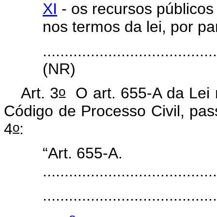
XI
- os recursos públicos 
nos termos da lei, por par
.......................................
(NR)
o
Art. 3
O art. 655-A da Lei 
Código de Processo Civil, pas
o
4
:
“Art. 655-A.
........................................
........................................