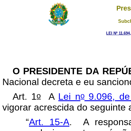
Pres
Subch
LEI Nº 11.694
O PRESIDENTE DA REPÚ
Nacional decreta e eu sanciono
o
o
Art. 1
A
Lei n
9.096, de
vigorar acrescida do seguinte a
“
Art. 15-A
. A responsab