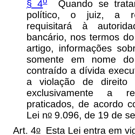
o
§ 4
Quando se tratar 
político, o juiz, a 
requisitará à autorid
bancário, nos termos d
artigo, informações sob
somente em nome do ó
contraído a dívida exec
a violação de direit
exclusivamente a re
praticados, de acordo c
o
Lei n
9.096, de 19 de s
o
Art. 4
Esta Lei entra em vig