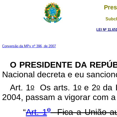
Pres
Subch
LEI Nº 11.65
Conversão da MPv nº 396, de 2007
O PRESIDENTE DA REPÚ
Nacional decreta e eu sanciono
o
o
o
Art. 1
Os arts. 1
e 2
da 
2004, passam a vigorar com a
o
“
Art. 1
Fica a União au