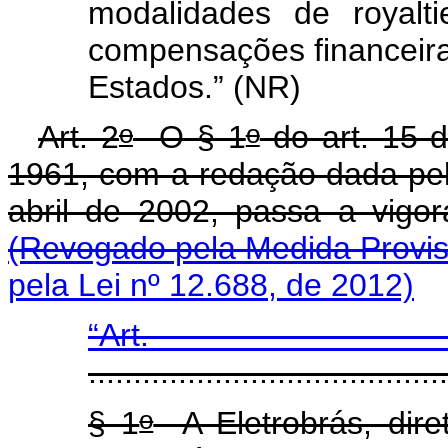
modalidades de
royalti
compensações financeira
Estados.” (NR)
o
o
Art. 2
O § 1
do art. 15 d
1961, com a redação dada pelo
abril de 2002, passa a v
(Revogado pela Medida Provisó
pela Lei nº 12.688, de 2012)
“Art
........................................
o
§ 1
A Eletrobrás, dir