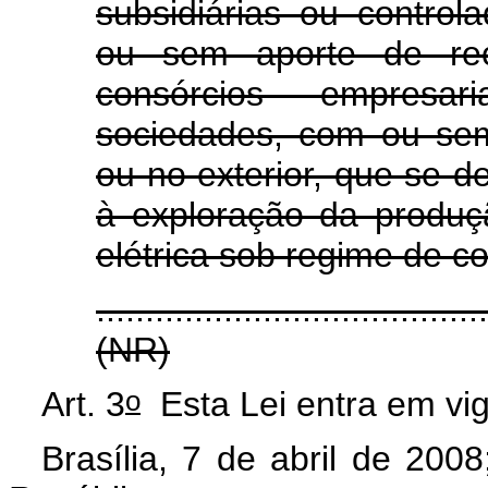
subsidiárias ou control
ou sem aporte de recu
consórcios empresa
sociedades, com ou sem
ou no exterior, que se d
à exploração da produç
elétrica sob regime de c
.......................................
(NR)
o
Art. 3
Esta Lei entra em vig
Brasília, 7 de abril de 2008