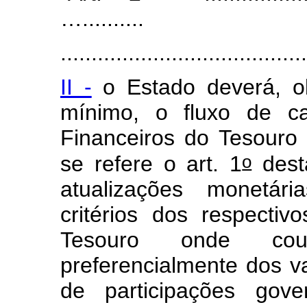
…..........
........................................
II -
o Estado deverá, ob
mínimo, o fluxo de cai
Financeiros do Tesouro
o
se refere o art. 1
desta
atualizações monetár
critérios dos respectiv
Tesouro onde coub
preferencialmente dos va
de participações gove