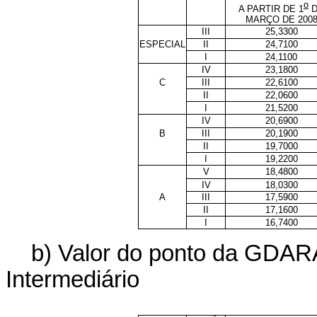
o
A PARTIR DE 1
D
MARÇO DE 200
III
25,3300
ESPECIAL
II
24,7100
I
24,1100
IV
23,1800
C
III
22,6100
II
22,0600
I
21,5200
IV
20,6900
B
III
20,1900
II
19,7000
I
19,2200
V
18,4800
IV
18,0300
A
III
17,5900
II
17,1600
I
16,7400
b) Valor do ponto da GDAR
Intermediário