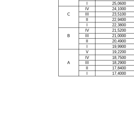
I
25,0600
IV
24,1000
C
III
23,5100
II
22,9400
I
22,3800
IV
21,5200
B
III
21,0000
II
20,4900
I
19,9900
V
19,2200
IV
18,7500
A
III
18,2900
II
17,8400
I
17,4000