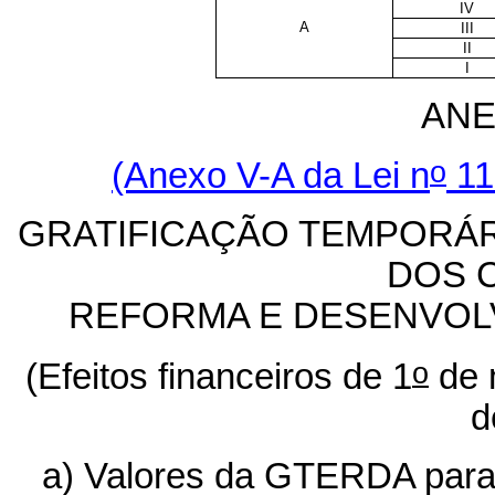
IV
A
III
II
I
ANE
o
(Anexo V-A da Lei n
11
GRATIFICAÇÃO TEMPORÁR
DOS 
REFORMA E DESENVOL
o
(Efeitos financeiros de 1
de 
d
a) Valores da GTERDA para 