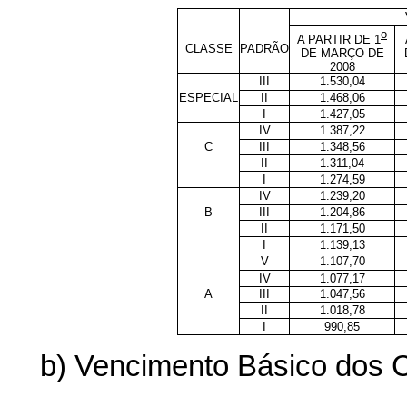
o
A PARTIR DE 1
CLASSE
PADRÃO
DE MARÇO DE
2008
III
1.530,04
ESPECIAL
II
1.468,06
I
1.427,05
IV
1.387,22
C
III
1.348,56
II
1.311,04
I
1.274,59
IV
1.239,20
B
III
1.204,86
II
1.171,50
I
1.139,13
V
1.107,70
IV
1.077,17
A
III
1.047,56
II
1.018,78
I
990,85
b) Vencimento Básico dos C