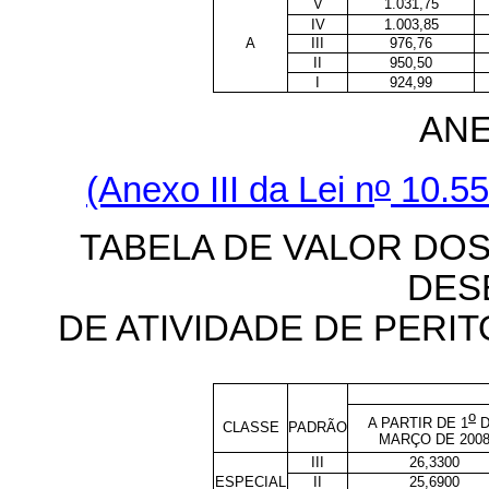
V
1.031,75
IV
1.003,85
A
III
976,76
II
950,50
I
924,99
ANE
o
(Anexo III da Lei n
10.55
TABELA DE VALOR DO
DES
DE ATIVIDADE DE PERI
o
A PARTIR DE 1
D
CLASSE
PADRÃO
MARÇO DE 200
III
26,3300
ESPECIAL
II
25,6900