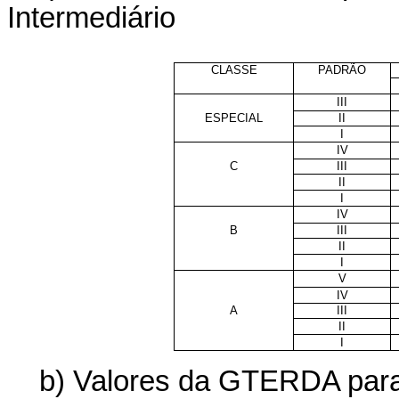
Intermediário
CLASSE
PADRÃO
III
ESPECIAL
II
I
IV
C
III
II
I
IV
B
III
II
I
V
IV
A
III
II
I
b) Valores da GTERDA para 