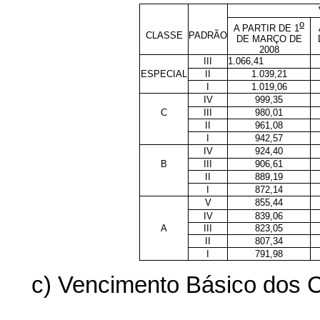
o
A PARTIR DE 1
CLASSE
PADRÃO
DE MARÇO DE
2008
III
1.066,41
ESPECIAL
II
1.039,21
I
1.019,06
IV
999,35
C
III
980,01
II
961,08
I
942,57
IV
924,40
B
III
906,61
II
889,19
I
872,14
V
855,44
IV
839,06
A
III
823,05
II
807,34
I
791,98
c) Vencimento Básico dos C