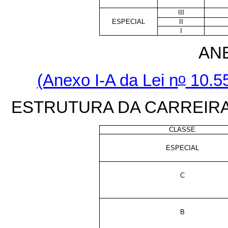
III
ESPECIAL
II
I
AN
o
(Anexo I-A da Lei n
10.55
ESTRUTURA DA CARREIRA
CLASSE
ESPECIAL
C
B