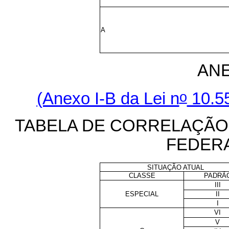
A
ANE
o
(Anexo I-B da Lei n
10.55
TABELA DE CORRELAÇÃO 
FEDER
SITUAÇÃO ATUAL
CLASSE
PADRÃ
III
ESPECIAL
II
I
VI
V