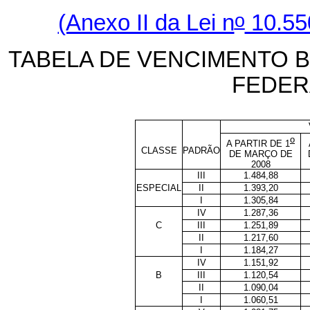
o
(Anexo II da Lei n
10.55
TABELA DE VENCIMENTO B
FEDER
o
A PARTIR DE 1
CLASSE
PADRÃO
DE MARÇO DE
2008
III
1.484,88
ESPECIAL
II
1.393,20
I
1.305,84
IV
1.287,36
C
III
1.251,89
II
1.217,60
I
1.184,27
IV
1.151,92
B
III
1.120,54
II
1.090,04
I
1.060,51