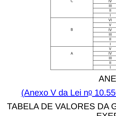
C
IV
III
II
I
VI
V
B
IV
III
II
I
V
A
IV
III
II
I
ANE
o
(Anexo V da Lei n
10.55
TABELA DE VALORES DA 
EXE