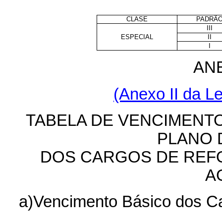
CLASE
PADRÃ
III
ESPECIAL
II
I
AN
(Anexo II da Le
TABELA DE VENCIMENT
PLANO 
DOS CARGOS DE REF
A
a)Vencimento Básico dos Ca