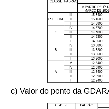
CLASSE
PADRÃO
o
A PARTIR DE 1
D
MARÇO DE 200
III
15,3400
ESPECIAL
II
15,1600
I
14,9800
IV
14,5700
C
III
14,4000
II
14,2300
I
14,0600
IV
13,6800
B
III
13,5200
II
13,3600
I
13,2000
V
12,8400
IV
12,6900
A
III
12,5400
II
12,3900
I
12,2400
c) Valor do ponto da GDARA
CLASSE
PADRÃO