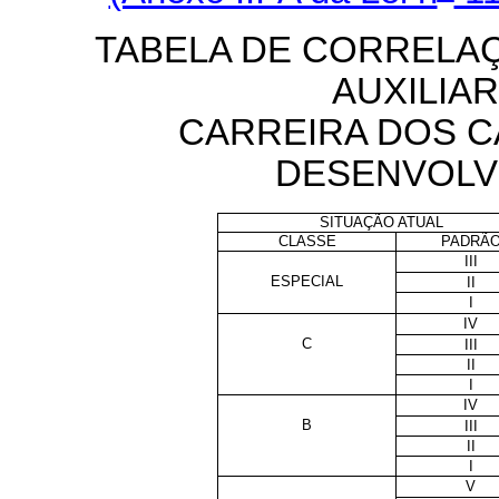
TABELA DE CORRELA
AUXILIA
CARREIRA DOS 
DESENVOLV
SITUAÇÃO ATUAL
CLASSE
PADRÃ
III
ESPECIAL
II
I
IV
C
III
II
I
IV
B
III
II
I
V