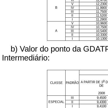
VI
12,4700
V
12,2300
B
IV
11,9900
III
11,7500
II
11,5200
I
11,2900
V
10,9600
IV
10,7500
A
III
10,5400
II
10,3300
I
10,1300
b) Valor do ponto da GDATP
Intermediário:
o
A PARTIR DE 1
D
CLASSE
PADRÃO
DE
2008
III
9,4500
ESPECIAL
II
9,4300
I
9,4100