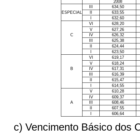
2008
III
634,50
ESPECIAL
II
633,55
I
632,60
VI
628,20
V
627,26
C
IV
626,32
III
625,38
II
624,44
I
623,50
VI
619,17
V
618,24
B
IV
617,31
III
616,39
II
615,47
I
614,55
V
610,28
IV
609,37
A
III
608,46
II
607,55
I
606,64
c) Vencimento Básico dos Ca