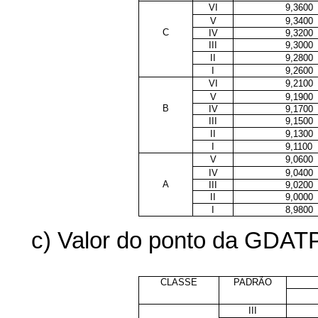
VI
9,3600
V
9,3400
C
IV
9,3200
III
9,3000
II
9,2800
I
9,2600
VI
9,2100
V
9,1900
B
IV
9,1700
III
9,1500
II
9,1300
I
9,1100
V
9,0600
IV
9,0400
A
III
9,0200
II
9,0000
I
8,9800
c) Valor do ponto da GDATPF
CLASSE
PADRÃO
III