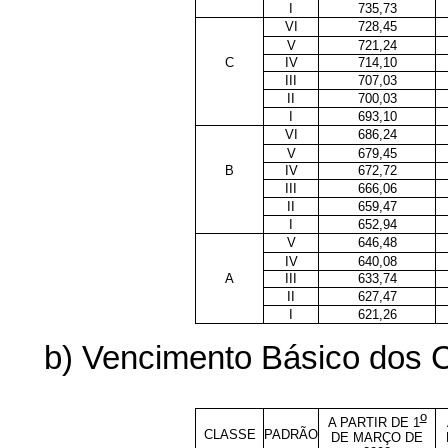
I
735,73
VI
728,45
V
721,24
C
IV
714,10
III
707,03
II
700,03
I
693,10
VI
686,24
V
679,45
B
IV
672,72
III
666,06
II
659,47
I
652,94
V
646,48
IV
640,08
A
III
633,74
II
627,47
I
621,26
b) Vencimento Básico dos C
o
A PARTIR DE 1
CLASSE
PADRÃO
DE MARÇO DE