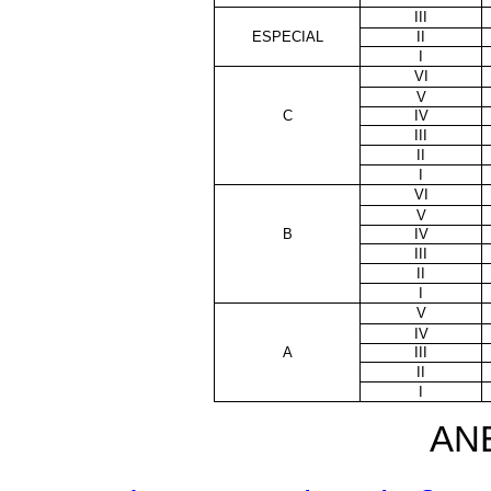
III
ESPECIAL
II
I
VI
V
C
IV
III
II
I
VI
V
B
IV
III
II
I
V
IV
A
III
II
I
ANE