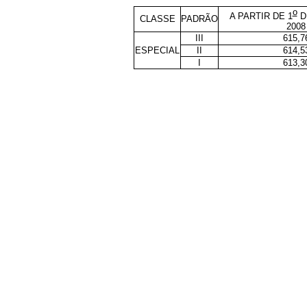
o
A PARTIR DE 1
D
CLASSE
PADRÃO
2008
III
615,7
ESPECIAL
II
614,5
I
613,3