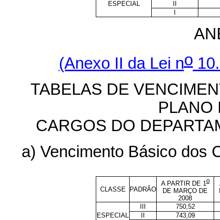
ESPECIAL
II
I
AN
o
(Anexo II da Lei n
10.
TABELAS DE VENCIME
PLANO 
CARGOS DO DEPARTAM
a) Vencimento Básico dos C
o
A PARTIR DE 1
CLASSE
PADRÃO
DE MARÇO DE
2008
III
750,52
ESPECIAL
II
743,09