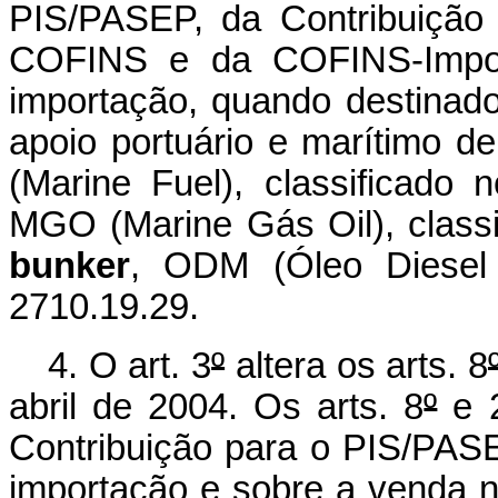
PIS/PASEP, da Contribuição
COFINS e da COFINS-Impor
importação, quando destina
apoio portuário e marítimo de
(Marine Fuel), classificado 
MGO (Marine Gás Oil), classi
bunker
, ODM (Óleo Diesel M
2710.19.29.
4. O art. 3
º
altera os arts. 8
abril de 2004. Os arts. 8
º
e 2
Contribuição para o PIS/PAS
importação e sobre a venda 