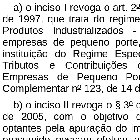
a) o inciso I revoga o art. 2
de 1997, que trata do regim
Produtos Industrializados
empresas de pequeno porte,
instituição do Regime Espe
Tributos e Contribuições
Empresas de Pequeno Port
Complementar n
º
123, de 14 
b) o inciso II revoga o § 3
º
d
de 2005,
com o objetivo d
optantes pela apuração do i
presumido possam efetuar a