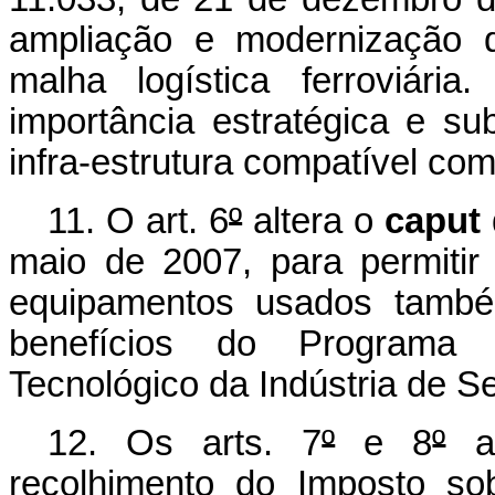
ampliação e modernização d
malha logística ferroviári
importância estratégica e su
infra-estrutura compatível co
11.
O art.
6
º
altera o
caput
maio de 2007, para permiti
equipamentos usados tamb
benefícios do Programa
Tecnológico da Indústria de 
12. Os arts. 7
º
e 8
º
am
recolhimento do Imposto sob