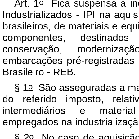
o
Art. 1
Fica suspensa a inc
Industrializados - IPI na aquis
brasileiros, de materiais e eq
componentes, destinado
conservação, moderniza
embarcações pré-registradas 
Brasileiro - REB.
o
§ 1
São asseguradas a manu
do referido imposto, relat
intermediários e materi
empregados na industrializaçã
o
§ 2
No caso de aquisição