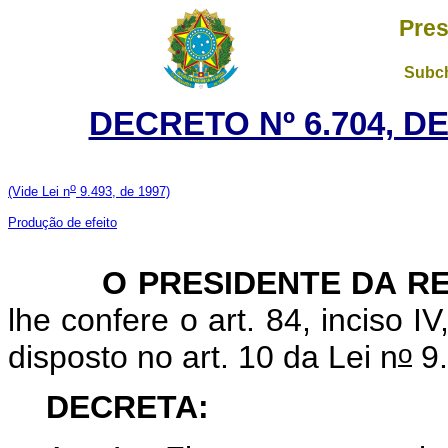
Pres
Subch
DECRETO Nº 6.704, D
o
(Vide Lei n
9.493, de 1997)
Produção de efeito
O PRESIDENTE DA RE
lhe confere o art. 84, inciso I
o
disposto no art. 10 da Lei n
9.
DECRETA: