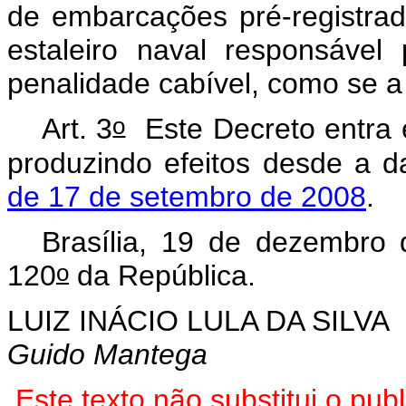
de embarcações pré-registrad
estaleiro naval responsáve
penalidade cabível, como se a
o
Art. 3
Este Decreto entra e
produzindo efeitos desde a 
de 17 de setembro de 2008
.
Brasília, 19 de dezembro
o
120
da República.
LUIZ INÁCIO LULA DA SILVA
Guido Mantega
Este
texto não substitui o pu