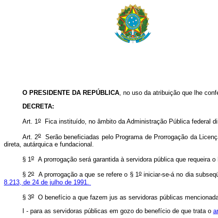
O PRESIDENTE DA REPÚBLICA
, no uso da atribuição que lhe confe
DECRETA:
o
Art. 1
Fica instituído, no âmbito da Administração Pública federal d
o
Art. 2
Serão beneficiadas pelo Programa de Prorrogação da Licença 
direta, autárquica e fundacional.
o
§ 1
A prorrogação será garantida à servidora pública que requeira o 
o
o
§ 2
A prorrogação a que se refere o § 1
iniciar-se-á no dia subseq
8.213, de 24 de julho de 1991.
o
§ 3
O benefício a que fazem jus as servidoras públicas mencionad
I - para as servidoras públicas em gozo do benefício de que trata o
a