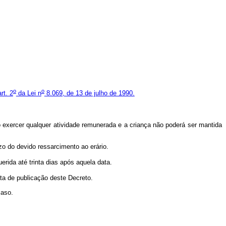
o
o
art. 2
da Lei n
8.069, de 13 de julho de 1990.
exercer qualquer atividade remunerada e a criança não poderá ser mantida
uízo do devido ressarcimento ao erário.
erida até trinta dias após aquela data.
ata de publicação deste Decreto.
caso.