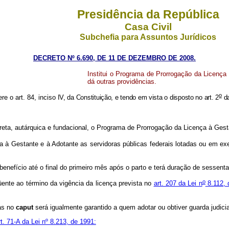
Presidência da República
Casa Civil
Subchefia para Assuntos Jurídicos
DECRETO Nº 6.690, DE 11 DE DEZEMBRO DE 2008.
Institui o Programa de Prorrogação da Licença
dá outras providências.
o
re o art. 84, inciso
IV, da Constituição, e tendo em vista o disposto no art. 2
da
ireta, autárquica e fundacional, o Programa de Prorrogação da Licença à Ges
à Gestante e à Adotante as servidoras públicas federais lotadas ou em exer
benefício até o final do primeiro mês após o parto e terá duração de sessent
o
üente ao término da vigência da licença prevista no
art. 207 da Lei n
8.112, 
as no
caput
será igualmente garantido a quem adotar ou obtiver guarda judicia
rt. 71-A da Lei nº 8.213, de 1991: