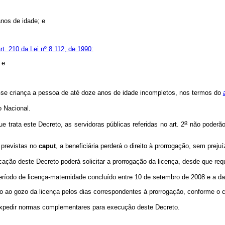
anos de idade; e
rt. 210 da Lei nº 8.112, de 1990:
 e
era-se criança a pessoa de até doze anos de idade incompletos, nos termos do
o Nacional.
o
 trata este Decreto, as servidoras públicas referidas no art. 2
não poderão 
 previstas no
caput
, a beneficiária perderá o direito à prorrogação, sem prej
ção deste Decreto poderá solicitar a prorrogação da licença, desde que requ
eríodo de licença-maternidade concluído entre 10 de setembro de 2008 e a d
ito ao gozo da licença pelos dias correspondentes à prorrogação, conforme o 
expedir normas complementares para execução deste Decreto.