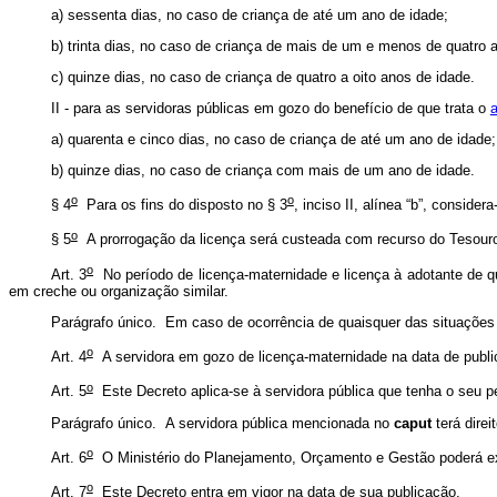
a) sessenta dias, no caso de criança de até um ano de idade;
b) trinta dias, no caso de criança de mais de um e menos de quatro 
c) quinze dias, no caso de criança de quatro a oito anos de idade.
II - para as servidoras públicas em gozo do benefício de que trata o
a
a) quarenta e cinco dias, no caso de criança de até um ano de idade;
b) quinze dias, no caso de criança com mais de um ano de idade.
o
o
§ 4
Para os fins do disposto no § 3
, inciso II, alínea “b”, consid
o
§ 5
A prorrogação da licença será custeada com recurso do Tesour
o
Art. 3
No período de licença-maternidade e licença à adotante de que
em creche ou organização similar.
Parágrafo único. Em caso de ocorrência de quaisquer das situações
o
Art. 4
A servidora em gozo de licença-maternidade na data de publica
o
Art. 5
Este Decreto aplica-se à servidora pública que tenha o seu p
Parágrafo único. A servidora pública mencionada no
caput
terá dire
o
Art. 6
O Ministério do Planejamento, Orçamento e Gestão poderá 
o
Art. 7
Este Decreto entra em vigor na data de sua publicação.