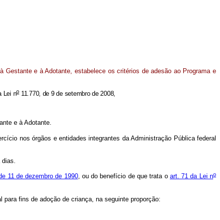
 à Gestante e à Adotante, estabelece os critérios de adesão ao Programa e
o
 Lei n
11.770, de 9 de setembro de 2008,
tante e à Adotante.
cício nos órgãos e entidades integrantes da Administração Pública federal
a dias.
o
de 11 de dezembro de 1990
, ou do benefício de que trata o
art. 71 da Lei n
l para fins de adoção de criança, na seguinte proporção: