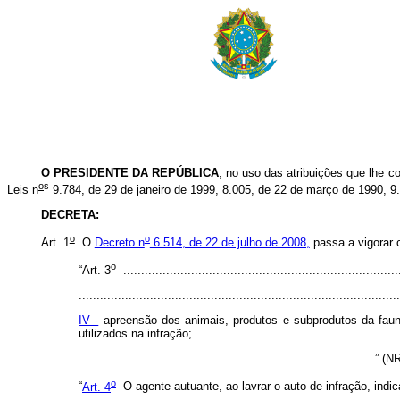
O PRESIDENTE DA REPÚBLICA
, no uso das atribuições que lhe co
o
s
Leis n
9.784, de 29 de janeiro de 1999, 8.005, de 22 de março de 1990, 9
DECRETA:
o
o
Art. 1
O
Decreto n
6.514, de 22 de julho de 2008,
passa a vigorar 
o
“Art. 3
.............................................................................
..........................................................................................
IV -
apreensão dos animais, produtos e subprodutos da fauna
utilizados na infração;
...................................................................................” (N
o
“
Art. 4
O agente autuante, ao lavrar o auto de infração, indi