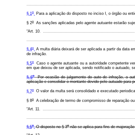
..........................................................................................
o
§ 1
Para a aplicação do disposto no inciso I, o órgão ou en
o
§ 2
As sanções aplicadas pelo agente autuante estarão sujeit
“Art. 10. ............................................................................
..........................................................................................
o
§ 4
A multa diária deixará de ser aplicada a partir da data
de infração.
o
§ 5
Caso o agente autuante ou a autoridade competente verifi
em que deixou de ser aplicada, sendo notificado o autuado, 
o
§ 6
Por ocasião do julgamento do auto de infração, a auto
aplicação e consolidar o montante devido pelo autuado para 
o
§ 7
O valor da multa será consolidado e executado periodica
o
§ 8
A celebração de termo de compromisso de reparação ou 
“Art. 11. ............................................................................
..........................................................................................
o
o
§ 5
O disposto no § 3
não se aplica para fins de majoração 