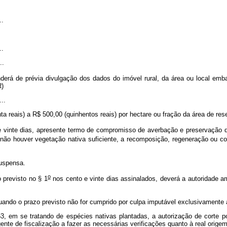
..
..
..
erá de prévia divulgação dos dados do imóvel rural, da área ou local embar
R)
...
a reais) a R$ 500,00 (quinhentos reais) por hectare ou fração da área de rese
 vinte dias, apresente termo de compromisso de averbação e preservação da
 não houver vegetação nativa suficiente, a recomposição, regeneração ou c
suspensa.
o
previsto no § 1
nos cento e vinte dias assinalados, deverá a autoridade amb
uando o prazo previsto não for cumprido por culpa imputável exclusivamente 
53, em se tratando de espécies nativas plantadas, a autorização de corte po
nte de fiscalização a fazer as necessárias verificações quanto à real origem