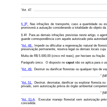
.......................................................................................
“Art. 47. ............................................................................
..........................................................................................
o
§ 3
Nas infrações de transporte, caso a quantidade ou es
promoverá a autuação considerando a totalidade do objeto da 
o
§ 4
Para as demais infrações previstas neste artigo, o agen
guarde correspondência com aquele autorizado pela autoridad
“
Art. 48.
Impedir ou dificultar a regeneração natural de flor
preservação permanente, reserva legal ou demais locais cuja 
Multa de R$ 5.000,00 (cinco mil reais), por hectare ou fração.
Parágrafo único. O disposto no
caput
não se aplica para o u
“
Art. 49.
Destruir ou danificar florestas ou qualquer tipo de v
...................................................................................” (N
“
Art. 51.
Destruir, desmatar, danificar ou explorar floresta ou
privado, sem autorização prévia do órgão ambiental compete
...................................................................................” (N
“
Art. 51-A
.
Executar manejo florestal sem autorização pr
concedida: