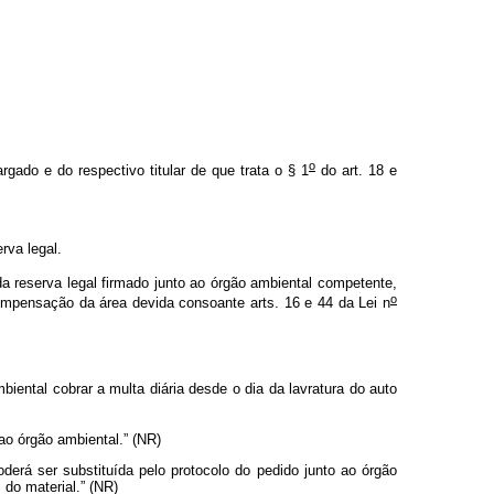
o
gado e do respectivo titular de que trata o § 1
do art. 18 e
rva legal.
 reserva legal firmado junto ao órgão ambiental competente,
o
ompensação da área devida consoante arts. 16 e 44 da Lei n
iental cobrar a multa diária desde o dia da lavratura do auto
ao órgão ambiental.”
(NR)
derá ser substituída pelo protocolo do pedido junto ao órgão
 do material.” (NR)