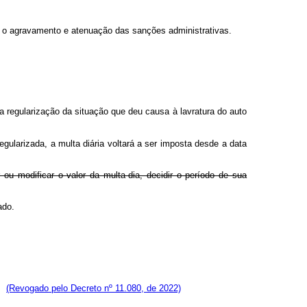
ra o agravamento e atenuação das sanções administrativas.
 regularização da situação que deu causa à lavratura do auto
gularizada, a multa diária voltará a ser imposta desde a data
u modificar o valor da multa-dia, decidir o período de sua
ado.
(Revogado pelo Decreto nº 11.080, de 2022)