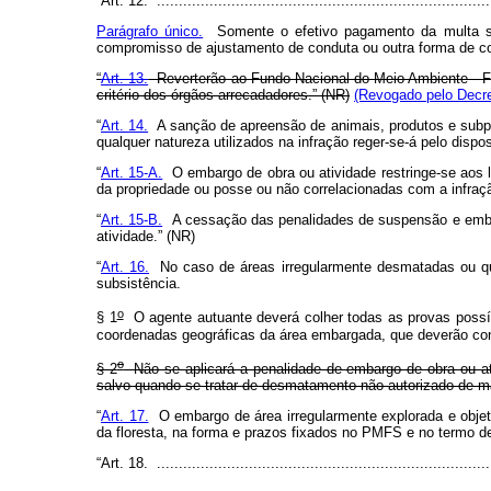
“Art. 12. ............................................................................
Parágrafo único.
Somente o efetivo pagamento da multa ser
compromisso de ajustamento de conduta ou outra forma de com
“
Art. 13.
Reverterão ao Fundo Nacional do Meio Ambiente - FNM
critério dos órgãos arrecadadores.” (NR)
(Revogado pelo Decre
“
Art. 14.
A sanção de apreensão de animais, produtos e subpro
qualquer natureza utilizados na infração reger-se-á pelo dispo
“
Art. 15-A.
O embargo de obra ou atividade restringe-se aos
da propriedade ou posse ou não correlacionadas com a infraç
“
Art. 15-B.
A cessação das penalidades de suspensão e embar
atividade.” (NR)
“
Art. 16.
No caso de áreas irregularmente desmatadas ou que
subsistência.
o
§ 1
O agente autuante deverá colher todas as provas possív
coordenadas geográficas da área embargada, que deverão const
o
§ 2
Não se aplicará a penalidade de embargo de obra ou at
salvo quando se tratar de desmatamento não autorizado de m
“
Art. 17.
O embargo de área irregularmente explorada e obje
da floresta, na forma e prazos fixados no PMFS e no termo d
“Art. 18. ............................................................................