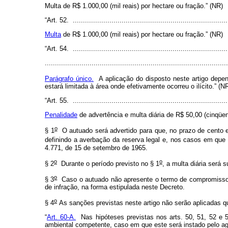
Multa de R$ 1.000,00 (mil reais) por hectare ou fração.” (NR)
“Art. 52. ............................................................................
Multa
de R$ 1.000,00 (mil reais) por hectare ou fração.” (NR)
“Art. 54. ............................................................................
..........................................................................................
Parágrafo único.
A aplicação do disposto neste artigo depend
estará limitada à área onde efetivamente ocorreu o ilícito.” (N
“Art. 55. ............................................................................
Penalidade
de advertência e multa diária de R$ 50,00 (cinqüent
o
§ 1
O autuado será advertido para que, no prazo de cento e
definindo a averbação da reserva legal e, nos casos em que
4.771, de 15 de setembro de 1965.
o
o
§ 2
Durante o período previsto no § 1
, a multa diária será 
o
§ 3
Caso o autuado não apresente o termo de compromisso 
de infração, na forma estipulada neste Decreto.
o
§ 4
As sanções previstas neste artigo não serão aplicadas q
“
Art. 60-A.
Nas hipóteses previstas nos arts. 50, 51, 52 e 
ambiental competente, caso em que este será instado pelo age