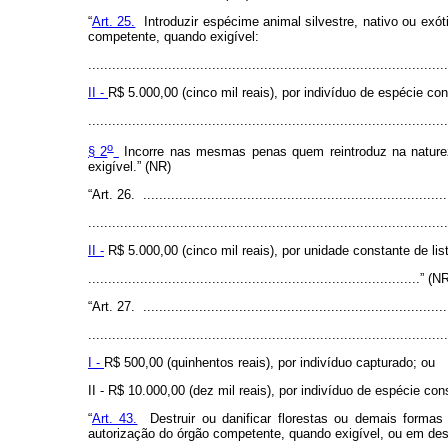
“
Art. 25.
Introduzir espécime animal silvestre, nativo ou exóti
competente, quando exigível:
..........................................................................................
II -
R$ 5.000,00 (cinco mil reais), por indivíduo de espécie co
..........................................................................................
o
§ 2
Incorre nas mesmas penas quem reintroduz na natureza
exigível.” (NR)
“Art. 26. ............................................................................
..........................................................................................
II -
R$ 5.000,00 (cinco mil reais), por unidade constante de lis
...................................................................................” (N
“Art. 27. ............................................................................
..........................................................................................
I -
R$ 500,00 (quinhentos reais), por indivíduo capturado; ou
II - R$ 10.000,00 (dez mil reais), por indivíduo de espécie co
“
Art. 43.
Destruir ou danificar florestas ou demais formas
autorização do órgão competente, quando exigível, ou em de