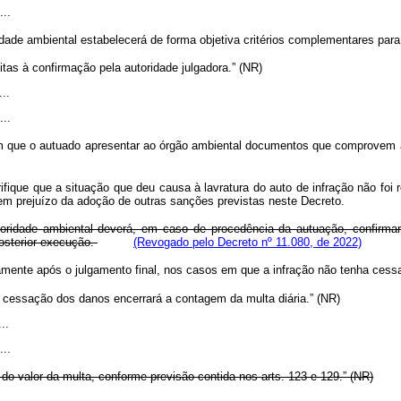
...
tidade ambiental estabelecerá de forma objetiva critérios complementares pa
as à confirmação pela autoridade julgadora.” (NR)
...
...
 em que o autuado apresentar ao órgão ambiental documentos que comprovem a
que que a situação que deu causa à lavratura do auto de infração não foi re
sem prejuízo da adoção de outras sanções previstas neste Decreto.
ridade ambiental deverá, em caso de procedência da autuação, confirmar o
posterior execução.
(Revogado pelo Decreto nº 11.080, de 2022)
mente após o julgamento final, nos casos em que a infração não tenha cess
cessação dos danos encerrará a contagem da multa diária.” (NR)
...
...
do valor da multa, conforme previsão contida nos arts. 123 e 129.” (NR)