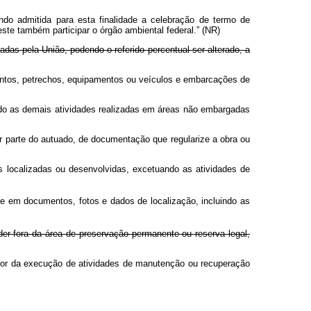
ndo admitida para esta finalidade a celebração de termo de
te também participar o órgão ambiental federal.” (NR)
s pela União, podendo o referido percentual ser alterado, a
mentos, petrechos, equipamentos ou veículos e embarcações de
ando as demais atividades realizadas em áreas não embargadas
 parte do autuado, de documentação que regularize a obra ou
 localizadas ou desenvolvidas, excetuando as atividades de
e em documentos, fotos e dados de localização, incluindo as
er fora da área de preservação permanente ou reserva legal,
tor da execução de atividades de manutenção ou recuperação