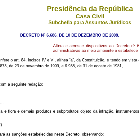
Presidência da República
Casa Civil
Subchefia para Assuntos Jurídicos
DECRETO Nº 6.686, DE 10 DE DEZEMBRO DE 2008.
o
Altera e acresce dispositivos ao Decreto n
6
administrativas ao meio ambiente e estabelece 
nfere o art. 84, incisos IV e VI, alínea “a”, da Constituição, e tendo em vista
.873, de 23 de novembro de 1999, e 6.938, de 31 de agosto de 1981,
com a seguinte redação:
....
...
 e flora e demais produtos e subprodutos objeto da infração, instrumento
R)
cará as sanções estabelecidas neste Decreto, observando: