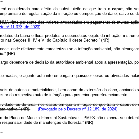
...
á considerado para efeito da substituição de que trata o
caput
, não se
promisso de regularização da infração ou composição de dano, salvo se des
A vinte por cento dos valores arrecadados em pagamento de multas aplicada
to nº 11.373, de 2023)
dutos da fauna e flora, produtos e subprodutos objeto da infração, instru
sto nas Seções II, IV e VI do Capítulo II deste Decreto.”
(NR)
 locais onde efetivamente caracterizou-se a infração ambiental, não alcanç
ão.”
(NR)
go dependerá de decisão da autoridade ambiental após a apresentação, por
imadas, o agente autuante embargará quaisquer obras ou atividades nelas
eis de autoria e materialidade, bem como da extensão do dano, apoiando-s
ar do respectivo auto de infração para posterior georreferenciamento.
ividade, ou de área, nos casos em que a infração de que trata o
caput
se d
ata nativa.” (NR)
(Revogado pelo Decreto nº 12.189, de 2024)
to do Plano de Manejo Florestal Sustentável - PMFS não exonera seu deten
e responsabilidade de manutenção da floresta.” (NR)
...