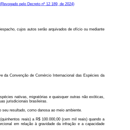
(Revogado pelo Decreto nº 12.189, de 2024)
despacho, cujos autos serão arquivados de ofício ou mediante
usive da Convenção de Comércio Internacional das Espécies da
spécies nativas, migratórias e quaisquer outras não exóticas,
as jurisdicionais brasileiras.
elo seu resultado, como danosa ao meio ambiente.
(quinhentos reais) a R$ 100.000,00 (cem mil reais) quando a
porcional em relação à gravidade da infração e a capacidade