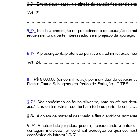
o
§ 2
Em qualquer caso, a extinção da sanção fica condicionad
“Art. 21. ............................................................................
..........................................................................................
o
§ 2
Incide a prescrição no procedimento de apuração do aut
requerimento da parte interessada, sem prejuízo da apuração 
..........................................................................................
o
§ 4
A prescrição da pretensão punitiva da administração não 
“Art. 24. ............................................................................
..........................................................................................
II -
R$ 5.000,00 (cinco mil reais), por indivíduo de espécie 
Flora e Fauna Selvagens em Perigo de Extinção - CITES.
..........................................................................................
o
§ 7
São espécimes da fauna silvestre, para os efeitos deste
aquáticas ou terrestres, que tenham todo ou parte de seu ciclo o
o
§ 8
A coleta de material destinado a fins científicos soment
o
§ 9
A autoridade julgadora poderá, considerando a natureza
contagem individual for de difícil execução ou quando, nes
econômica do infrator.” (NR)