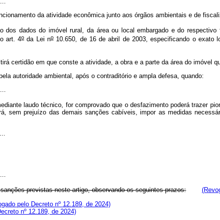
...
ncionamento da atividade econômica junto aos órgãos ambientais e de fiscal
os dados do imóvel rural, da área ou local embargado e do respectivo tit
o
o
o art. 4
da Lei n
10.650, de 16 de abril de 2003, especificando o exato 
irá certidão em que conste a atividade, a obra e a parte da área do imóvel 
la autoridade ambiental, após o contraditório e ampla defesa, quando:
...
ediante laudo técnico, for comprovado que o desfazimento poderá trazer p
rá, sem prejuízo das demais sanções cabíveis, impor as medidas necessá
...
...
 sanções previstas neste artigo, observando os seguintes prazos:
(Revog
gado pelo Decreto nº 12.189, de 2024)
ecreto nº 12.189, de 2024)