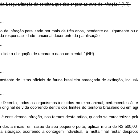
a à regularização da conduta que deu origem ao auto de infração.” (NR)
....
...
o de infração paralisado por mais de três anos, pendente de julgamento ou 
da responsabilidade funcional decorrente da paralisação.
..
elide a obrigação de reparar o dano ambiental.” (NR)
...
...
constante de listas oficiais de fauna brasileira ameaçada de extinção, incl
...
 Decreto, todos os organismos incluídos no reino animal, pertencentes às e
riginal de vida ocorrendo dentro dos limites do território brasileiro ou em águ
e é considerada infração, nos termos deste artigo, quando se caracterizar, p
 dos animais, em razão de seu pequeno porte, aplicar multa de R$ 500,00 
ta situação, ocorrendo a contagem individual, a multa final restar despro