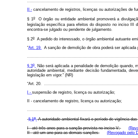
..........................................................................................
II -
cancelamento de registros, licenças ou autorizações de fu
o
§ 1
O órgão ou entidade ambiental promoverá a divulgação d
legislação específica para efeitos do disposto no inciso III d
encontra-se julgado ou pendente de julgamento.
o
§ 2
A pedido do interessado, o órgão ambiental autuante emit
“
Art. 19.
A sanção de demolição de obra poderá ser aplicada pe
..........................................................................................
o
§ 3
Não será aplicada a penalidade de demolição quando, m
autoridade ambiental, mediante decisão fundamentada, deve
legislação em vigor.” (NR)
“Art. 20. ............................................................................
I -
suspensão de registro, licença ou autorização;
II - cancelamento de registro, licença ou autorização;
..........................................................................................
o
§ 1
A autoridade ambiental fixará o período de vigência das
I - até três anos para a sanção prevista no inciso V;
(Revo
II - até um ano para as demais sanções.
(Revogado pelo D