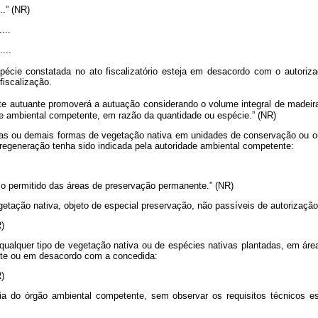
.....” (NR)
....
....
pécie constatada no ato fiscalizatório esteja em desacordo com o autoriza
fiscalização.
te autuante promoverá a autuação considerando o volume integral de madeira
e ambiental competente, em razão da quantidade ou espécie.” (NR)
estas ou demais formas de vegetação nativa em unidades de conservação ou o
regeneração tenha sido indicada pela autoridade ambiental competente:
so permitido das áreas de preservação permanente.” (NR)
egetação nativa, objeto de especial preservação, não passíveis de autorizaçã
R)
 qualquer tipo de vegetação nativa ou de espécies nativas plantadas, em área
nte ou em desacordo com a concedida:
R)
évia do órgão ambiental competente, sem observar os requisitos técnico