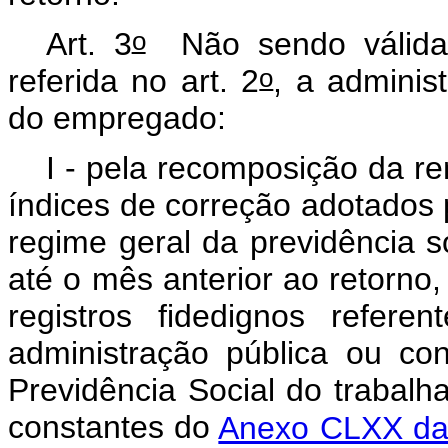
o
Art. 3
Não sendo válida
o
referida no art. 2
, a adminis
do empregado:
I - pela recomposição da re
índices de correção adotados 
regime geral da previdência s
até o mês anterior ao retorn
registros fidedignos refe
administração pública ou co
Previdência Social do trabalh
constantes do
Anexo CLXX da 