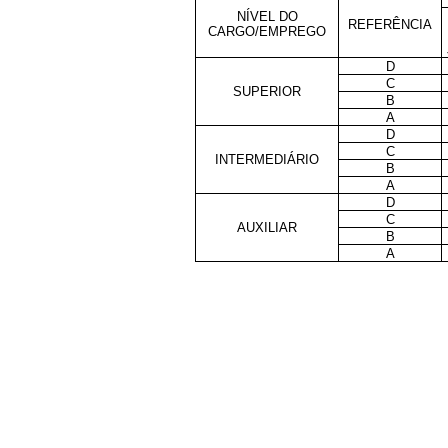
NÍVEL DO
REFERÊNCIA
CARGO/EMPREGO
D
C
SUPERIOR
B
A
D
C
INTERMEDIÁRIO
B
A
D
C
AUXILIAR
B
A