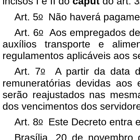
incisos I e II do
caput
do art. 3
o
Art. 5
Não haverá pagamento
o
Art. 6
Aos empregados de q
auxílios transporte e alim
regulamentos aplicáveis aos se
o
Art. 7
A partir da data do
remuneratórias devidas aos 
serão reajustados nas mesma
dos vencimentos dos servidore
o
Art. 8
Este Decreto entra e
Brasília, 20 de novembro