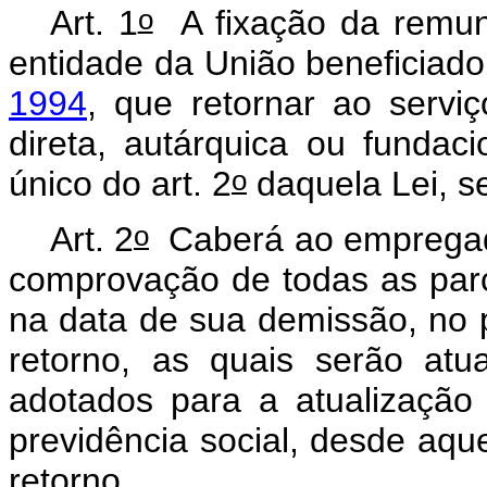
o
Art. 1
A fixação da remun
entidade da União beneficiad
1994
, que retornar ao serviç
direta, autárquica ou funda
o
único do art. 2
daquela Lei, se
o
Art. 2
Caberá ao empregad
comprovação de todas as parc
na data de sua demissão, no 
retorno, as quais serão atu
adotados para a atualização
previdência social, desde aqu
retorno.